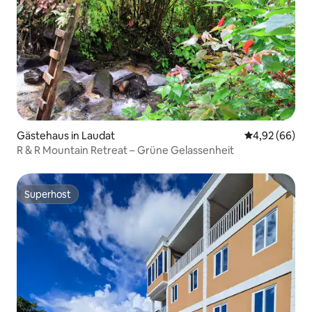
Gästehaus in Laudat
Durchschnittl
4,92 (66)
R & R Mountain Retreat – Grüne Gelassenheit
Superhost
Superhost