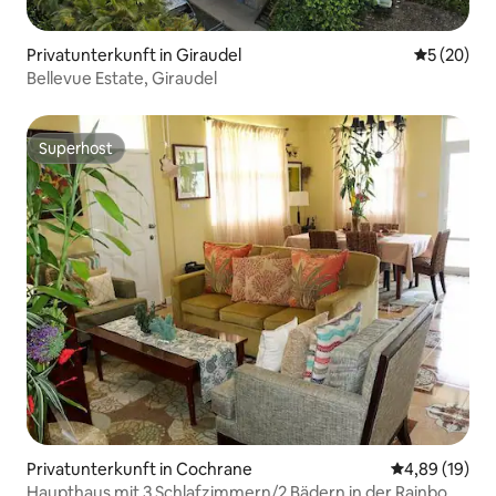
Privatunterkunft in Giraudel
Durchschni
5 (20)
Bellevue Estate, Giraudel
Superhost
Superhost
Privatunterkunft in Cochrane
Durchschnitt
4,89 (19)
Haupthaus mit 3 Schlafzimmern/2 Bädern in der Rainbow