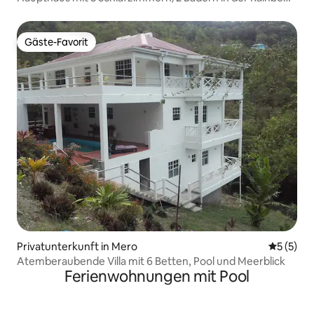
Hill Villa
Gäste-Favorit
Gäste-Favorit
Privatunterkunft in Mero
Durchsch
5 (5)
Atemberaubende Villa mit 6 Betten, Pool und Meerblick
Ferienwohnungen mit Pool