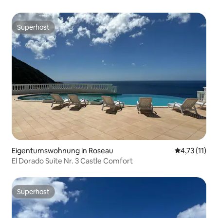
Superhost
Superhost
Eigentumswohnung in Roseau
Durchschnitt
4,73 (11)
El Dorado Suite Nr. 3 Castle Comfort
Superhost
Superhost