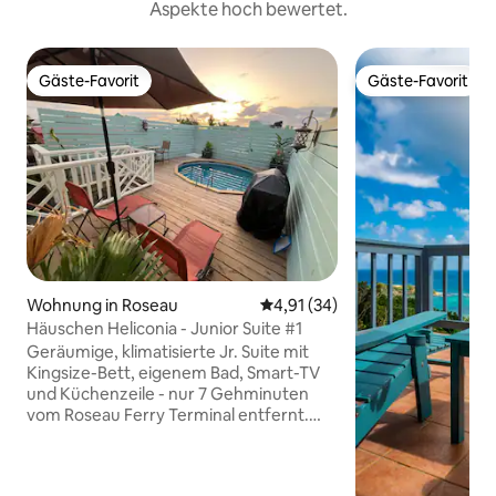
Aspekte hoch bewertet.
Gäste-Favorit
Gäste-Favorit
Gäste-Favorit
Gäste-Favorit
Wohnung in Roseau
Durchschnittliche Bewertung: 
4,91 (34)
Häuschen Heliconia - Junior Suite #1
Geräumige, klimatisierte Jr. Suite mit
Kingsize-Bett, eigenem Bad, Smart-TV
und Küchenzeile - nur 7 Gehminuten
vom Roseau Ferry Terminal entfernt.
Nur wenige Schritte von Restaurants,
Bars, Geschäften und dem Pebbles Park
entfernt, der einen wunderbaren