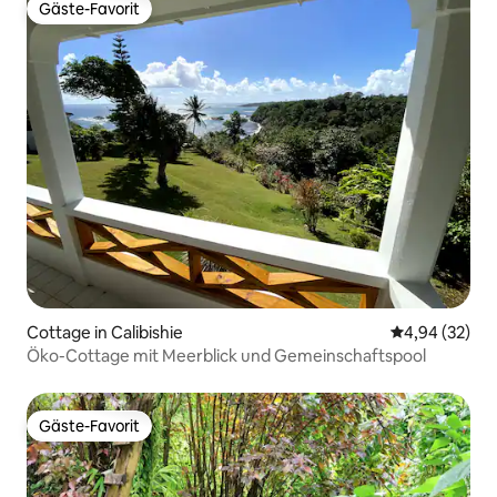
Gäste-Favorit
Gäste-Favorit
Cottage in Calibishie
Durchschnittl
4,94 (32)
Öko-Cottage mit Meerblick und Gemeinschaftspool
Gäste-Favorit
Gäste-Favorit