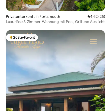
Privatunterkunft in Portsmouth
Durchschnittl
4,62 (26)
Luxuriöse 3-Zimmer-Wohnung mit Pool, Grill und Aussicht
Gäste-Favorit
Beliebter Gäste-Favorit.