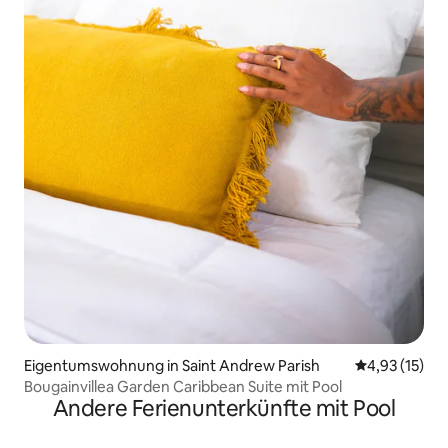
Eigentumswohnung in Saint Andrew Parish
Durchschnitt
4,93 (15)
Bougainvillea Garden Caribbean Suite mit Pool
Andere Ferienunterkünfte mit Pool