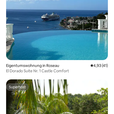
Eigentumswohnung in Roseau
Durchschnitt
4,93 (41)
El Dorado Suite Nr. 1 Castle Comfort
Superhost
Superhost