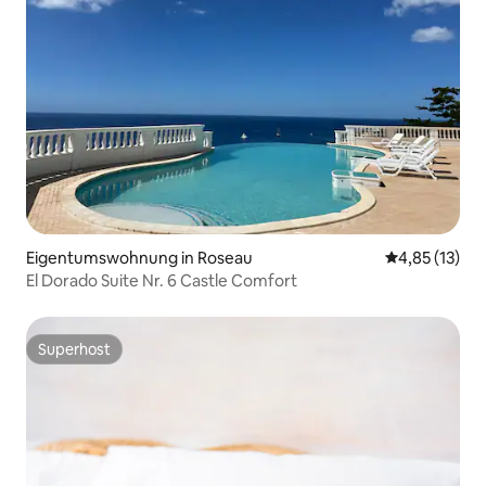
Eigentumswohnung in Roseau
Durchschnitt
4,85 (13)
El Dorado Suite Nr. 6 Castle Comfort
Superhost
Superhost