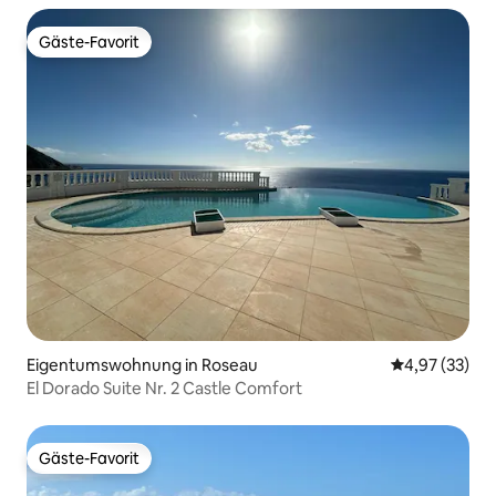
Gäste-Favorit
Gäste-Favorit
Eigentumswohnung in Roseau
Durchschnitt
4,97 (33)
El Dorado Suite Nr. 2 Castle Comfort
Gäste-Favorit
Gäste-Favorit