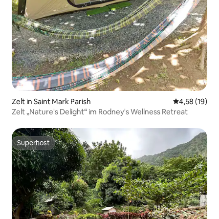
Zelt in Saint Mark Parish
Durchschnitt
4,58 (19)
Zelt „Nature's Delight“ im Rodney's Wellness Retreat
Superhost
Superhost