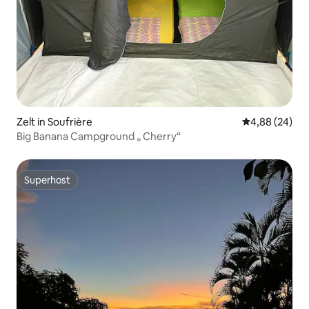
Zelt in Soufrière
Durchschnittl
4,88 (24)
Big Banana Campground „ Cherry“
Superhost
Superhost