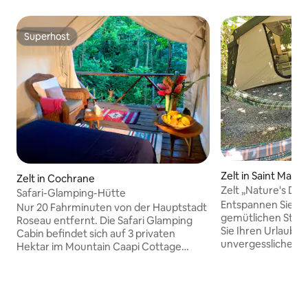
Superhost
Superhost
Zelt in Saint Mark 
Zelt in Cochrane
Zelt „Nature's Del
Safari-Glamping-Hütte
Wellness Retreat
Entspannen Sie si
Nur 20 Fahrminuten von der Hauptstadt
gemütlichen Stüc
Roseau entfernt. Die Safari Glamping
Sie Ihren Urlaub z
Cabin befindet sich auf 3 privaten
unvergesslichen G
Hektar im Mountain Caapi Cottage
Nature's Delight ist
Retreat. Die Safari-Zeltkabine befindet
Rodney's Wellness
sich auf einer Holzterrasse mit Blick auf
Zelt aus kannst d
einen sanften Bach. Das Safarizelt
die Bäume sehen; private Hängematten
befindet sich in einer ruhigen,