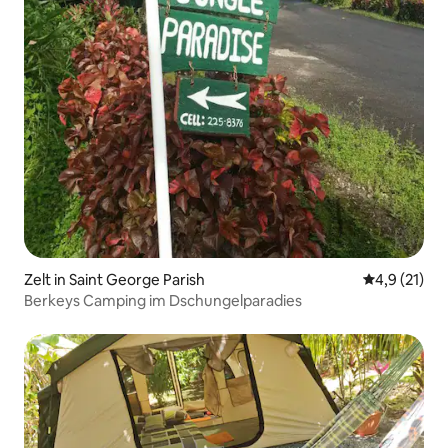
Zelt in Saint George Parish
Durchschnit
4,9 (21)
Berkeys Camping im Dschungelparadies