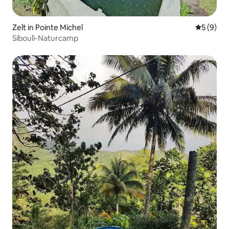
Zelt in Pointe Michel
Durchschn
5 (9)
Sibouli-Naturcamp