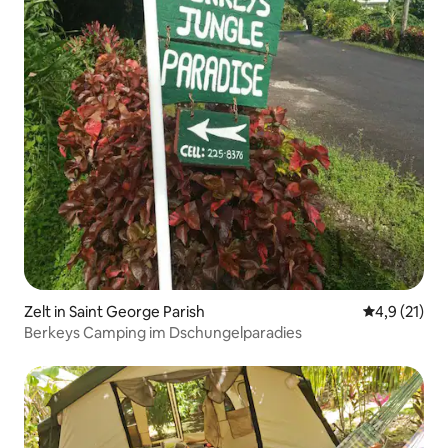
Zelt in Saint George Parish
Durchschnit
4,9 (21)
Berkeys Camping im Dschungelparadies