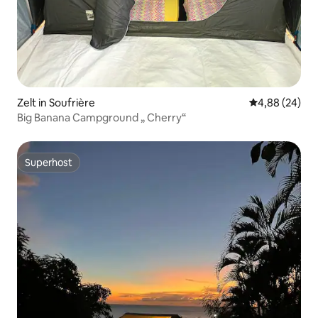
Zelt in Soufrière
Durchschnittl
4,88 (24)
Big Banana Campground „ Cherry“
Superhost
Superhost