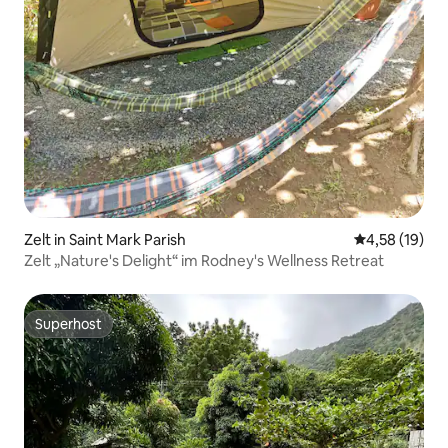
Zelt in Saint Mark Parish
Durchschnitt
4,58 (19)
Zelt „Nature's Delight“ im Rodney's Wellness Retreat
Superhost
Superhost