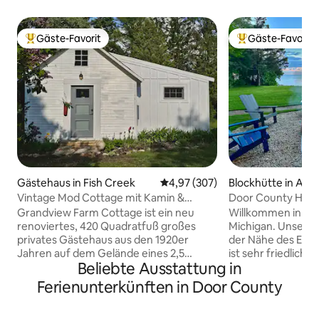
Gäste-Favorit
Gäste-Favorit
Beliebter Gäste-Favorit.
Beliebter Gäste-F
Gästehaus in Fish Creek
Durchschnittliche Bewertung: 4
4,97 (307)
Blockhütte in Alg
Vintage Mod Cottage mit Kamin &
Door County Hütte
Badewanne!
Keine Reinigungs
Grandview Farm Cottage ist ein neu
Willkommen in un
renoviertes, 420 Quadratfuß großes
Michigan. Unsere H
privates Gästehaus aus den 1920er
der Nähe des Ende
Jahren auf dem Gelände eines 2,5
ist sehr friedlich und ruhig
Beliebte Ausstattung in
Hektar großen Grundstücks in Door
Straße befindet si
County, das Ende des 19. Jahrhunderts
County Park. Die Hütte bietet Platz für
Ferienunterkünften in Door County
erbaut wurde. Moderner, industrieller
bis zu 8 Gäste und
und wiederverwendeter Stil trifft auf
Annehmlichkeiten