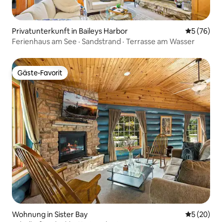
Privatunterkunft in Baileys Harbor
Durchschni
5 (76)
Ferienhaus am See · Sandstrand · Terrasse am Wasser
Gäste-Favorit
Gäste-Favorit
Wohnung in Sister Bay
Durchschni
5 (20)