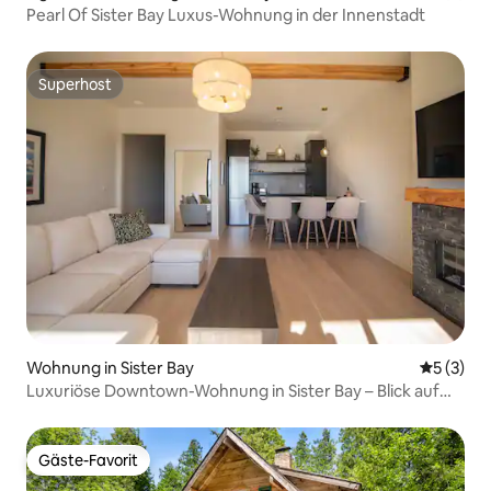
Pearl Of Sister Bay Luxus-Wohnung in der Innenstadt
Superhost
Superhost
Wohnung in Sister Bay
Durchsch
5 (3)
Luxuriöse Downtown-Wohnung in Sister Bay – Blick auf
das Wasser
Gäste-Favorit
Gäste-Favorit