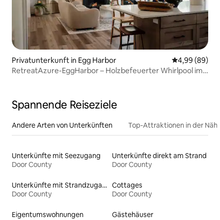
Privatunterkunft in Egg Harbor
Durchschnittl
4,99 (89)
RetreatAzure-EggHarbor – Holzbefeuerter Whirlpool im
Freien
Spannende Reiseziele
Andere Arten von Unterkünften
Top-Attraktionen in der Näh
Unterkünfte mit Seezugang
Unterkünfte direkt am Strand
Door County
Door County
Unterkünfte mit Strandzugang
Cottages
Door County
Door County
Eigentumswohnungen
Gästehäuser