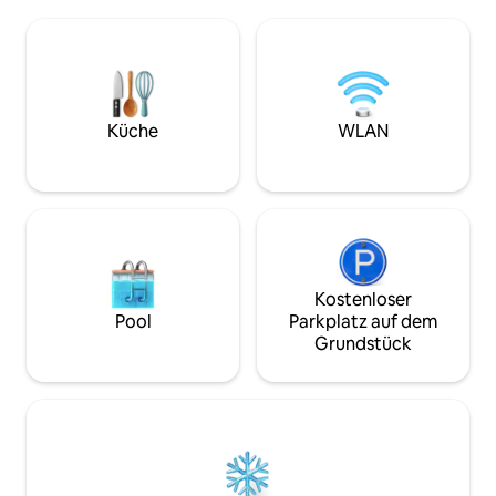
Vintage-Bauernhaus-Charme. Die
Entspanne dich a
zentrale Lage ermöglicht eine schnelle
eine Runde mit de
Fahrt oder sogar eine Radtour zu beiden
Feuer drinnen ode
Küsten der Halbinsel. Genieße die Natur,
mit unseren Fahrrädern. Spie
die Tierwelt, deine eigenen biologisch
in die Nacht. Werfe Körbe! Oder genieße
angebauten Gärten und den dunklen
tolle Sonnenaufgänge. Wir biet
Sternenhimmel, während du nur 3
haustierfreien Ra
Küche
WLAN
Meilen vom Nachtleben und
Cabin“ für unsere 
Einkaufsmöglichkeiten sowie Stränden
Media-Seiten!
und Parks entfernt bist.
Kostenloser
Pool
Parkplatz auf dem
Grundstück