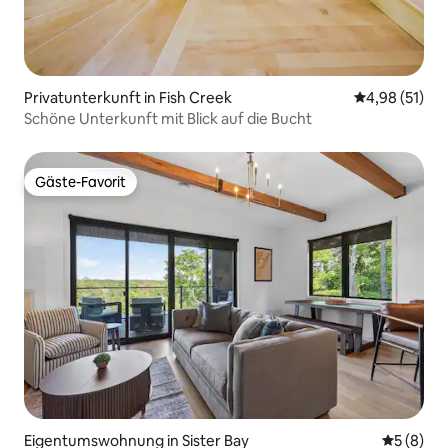
Privatunterkunft in Fish Creek
Durchschnitt
4,98 (51)
Schöne Unterkunft mit Blick auf die Bucht
Gäste-Favorit
Gäste-Favorit
Eigentumswohnung in Sister Bay
Durchschn
5 (8)