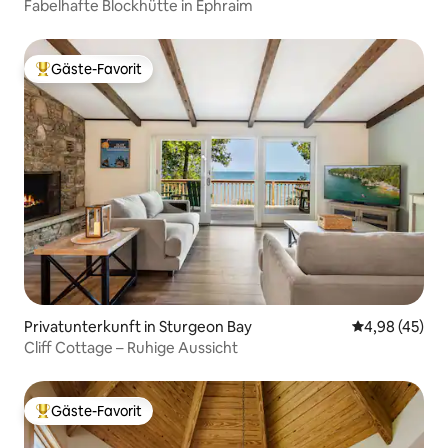
Fabelhafte Blockhütte in Ephraim
Gäste-Favorit
Beliebter Gäste-Favorit.
Privatunterkunft in Sturgeon Bay
Durchschnittl
4,98 (45)
Cliff Cottage – Ruhige Aussicht
Gäste-Favorit
Beliebter Gäste-Favorit.