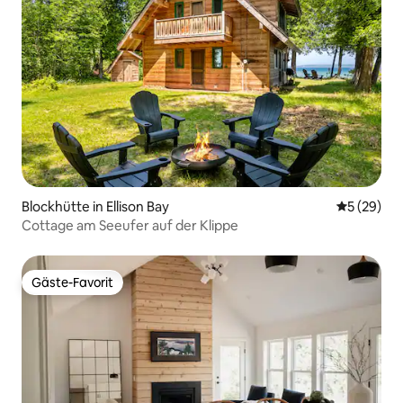
Blockhütte in Ellison Bay
Durchschni
5 (29)
Cottage am Seeufer auf der Klippe
Gäste-Favorit
Gäste-Favorit