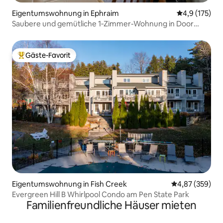
Eigentumswohnung in Ephraim
Durchschnitt
4,9 (175)
Saubere und gemütliche 1‑Zimmer-Wohnung in Door
County
Gäste-Favorit
Beliebter Gäste-Favorit.
Eigentumswohnung in Fish Creek
Durchschnittli
4,87 (359)
Evergreen Hill B Whirlpool Condo am Pen State Park
Familienfreundliche Häuser mieten