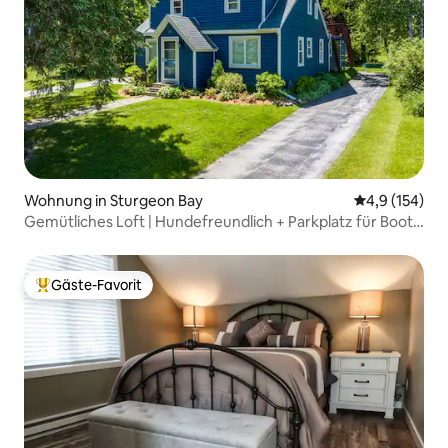
Wohnung in Sturgeon Bay
Durchschnitt
4,9 (154)
Gemütliches Loft | Hundefreundlich + Parkplatz für Boote
abseits der Straße
Gäste-Favorit
Beliebter Gäste-Favorit.