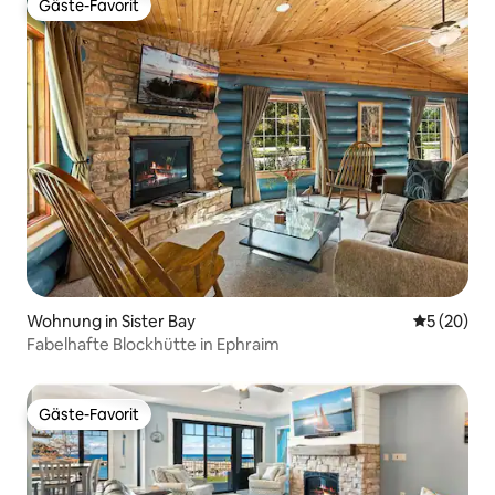
Gäste-Favorit
Gäste-Favorit
Wohnung in Sister Bay
Durchschni
5 (20)
Fabelhafte Blockhütte in Ephraim
Gäste-Favorit
Gäste-Favorit