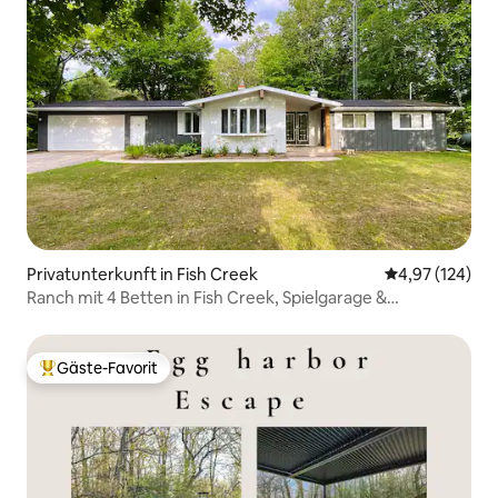
Privatunterkunft in Fish Creek
Durchschnittl
4,97 (124)
Ranch mit 4 Betten in Fish Creek, Spielgarage &
Wanderwege
Gäste-Favorit
Beliebter Gäste-Favorit.