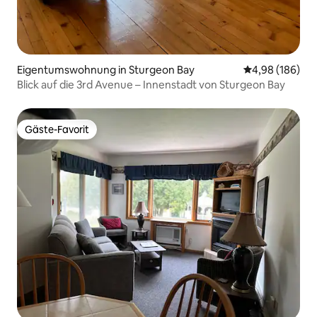
Eigentumswohnung in Sturgeon Bay
Durchschnittli
4,98 (186)
Blick auf die 3rd Avenue – Innenstadt von Sturgeon Bay
Gäste-Favorit
Gäste-Favorit