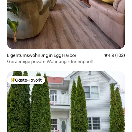
Eigentumswohnung in Egg Harbor
Durchschnitt
4,9 (102)
Geräumige private Wohnung + Innenpool!
Gäste-Favorit
Beliebter Gäste-Favorit.