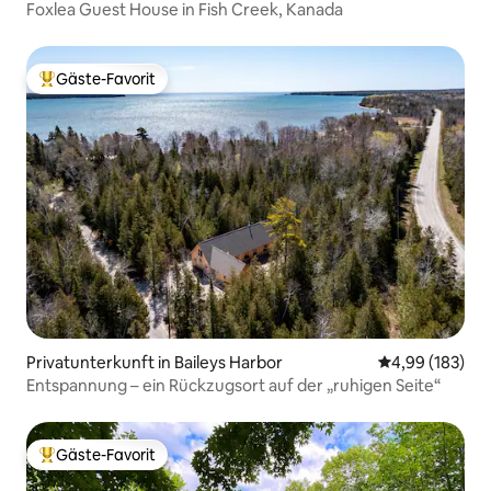
Foxlea Guest House in Fish Creek, Kanada
Gäste-Favorit
Beliebter Gäste-Favorit.
Privatunterkunft in Baileys Harbor
Durchschnittli
4,99 (183)
Entspannung – ein Rückzugsort auf der „ruhigen Seite“
Gäste-Favorit
Beliebter Gäste-Favorit.