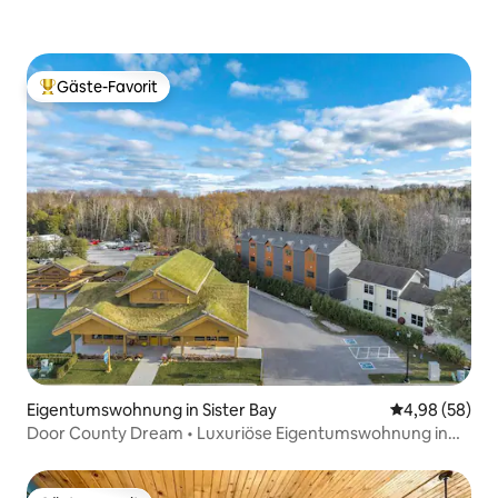
Gäste-Favorit
Beliebter Gäste-Favorit.
Eigentumswohnung in Sister Bay
Durchschnittl
4,98 (58)
Door County Dream • Luxuriöse Eigentumswohnung in
Strandnähe