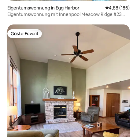
Eigentumswohnung in Egg Harbor
Durchschnittli
4,88 (186)
Eigentumswohnung mit Innenpool Meadow Ridge #23
Egg Harbor, Wisconsin
Gäste-Favorit
Gäste-Favorit