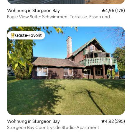
Wohnung in Sturgeon Bay
Durchschnittli
4,96 (178)
Eagle View Suite: Schwimmen, Terrasse, Essen und
Einkaufen
Gäste-Favorit
Beliebter Gäste-Favorit.
Wohnung in Sturgeon Bay
Durchschnittli
4,92 (395)
Sturgeon Bay Countryside Studio-Apartment