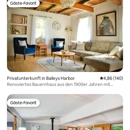
Gäste-Favorit
Gäste-Favorit
Privatunterkunft in Baileys Harbor
Durchschnittli
4,86 (140)
Renoviertes Bauernhaus aus den 1900er Jahren mit
großzügigem Hof
Gäste-Favorit
Gäste-Favorit