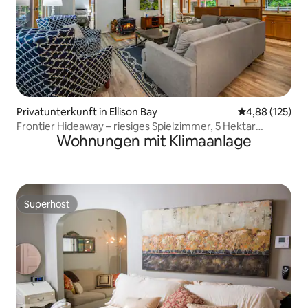
Privatunterkunft in Ellison Bay
Durchschnittl
4,88 (125)
Frontier Hideaway – riesiges Spielzimmer, 5 Hektar
Wohnungen mit Klimaanlage
Privatgrundstück
Superhost
Superhost