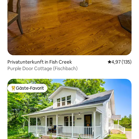
Privatunterkunft in Fish Creek
Durchschnittl
4,97 (135)
Purple Door Cottage (Fischbach)
Gäste-Favorit
Beliebter Gäste-Favorit.