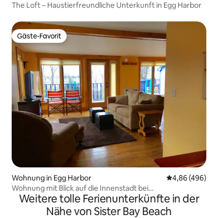
The Loft – Haustierfreundliche Unterkunft in Egg Harbor
Gäste-Favorit
Gäste-Favorit
Wohnung in Egg Harbor
Durchschnittli
4,86 (496)
Wohnung mit Blick auf die Innenstadt bei
Weitere tolle Ferienunterkünfte in der
Sonnenuntergang
Nähe von Sister Bay Beach