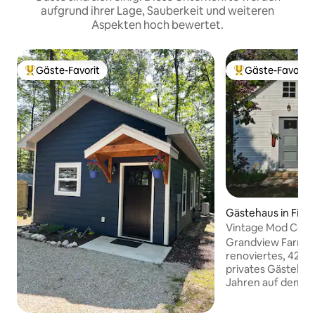
aufgrund ihrer Lage, Sauberkeit und weiteren
Aspekten hoch bewertet.
Gäste-Favorit
Gäste-Favorit
Beliebter Gäste-Favorit.
Beliebter Gäste-F
Gästehaus in Fish
Vintage Mod Cott
Badewanne!
Grandview Farm Co
renoviertes, 420 
privates Gästehau
Jahren auf dem Ge
Hektar großen Gr
County, das Ende 