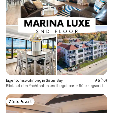
Eigentumswohnung in Sister Bay
Durchschn
5 (10)
Blick auf den Yachthafen und begehbarer Rückzugsort in
Sister Bay
Gäste-Favorit
Gäste-Favorit