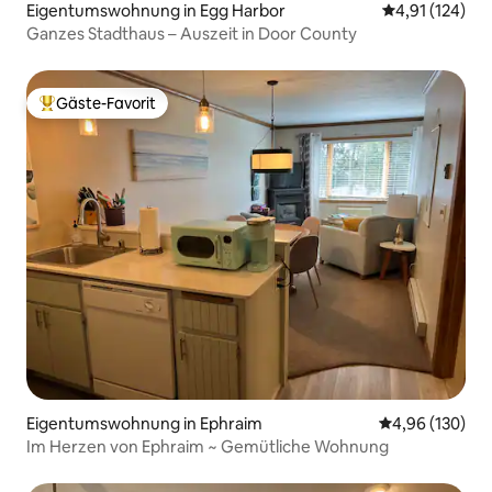
Eigentumswohnung in Egg Harbor
Durchschnittl
4,91 (124)
Ganzes Stadthaus – Auszeit in Door County
Gäste-Favorit
Beliebter Gäste-Favorit.
Eigentumswohnung in Ephraim
Durchschnittli
4,96 (130)
Im Herzen von Ephraim ~ Gemütliche Wohnung