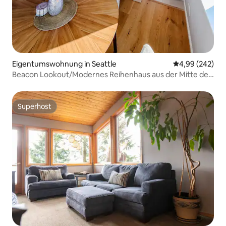
Eigentumswohnung in Seattle
Durchschnittli
4,99 (242)
Beacon Lookout/Modernes Reihenhaus aus der Mitte des
Jahrhunderts
Superhost
Superhost