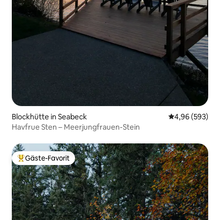
Blockhütte in Seabeck
Durchschnittli
4,96 (593)
Havfrue Sten – Meerjungfrauen-Stein
Gäste-Favorit
Beliebter Gäste-Favorit.