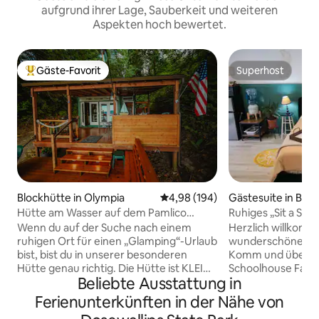
aufgrund ihrer Lage, Sauberkeit und weiteren
Aspekten hoch bewertet.
Gäste-Favorit
Superhost
Beliebter Gäste-Favorit.
Superhost
Blockhütte in Olympia
Durchschnittliche Bewertung: 4
4,98 (194)
Gästesuite in Brin
Hütte am Wasser auf dem Pamlico
Ruhiges „Sit a Spe
Sound
Wenn du auf der Suche nach einem
Herzlich willkomm
ruhigen Ort für einen „Glamping“-Urlaub
wunderschönen ol
bist, bist du in unserer besonderen
Komm und übernac
Hütte genau richtig. Die Hütte ist KLEIN
Schoolhouse Farm 
Beliebte Ausstattung in
und gemütlich. Direkt am Wasser mit
Studio - Wir befin
Nutzung von Kajaks, Paddelbrettern und
privaten, ruhigen
Ferienunterkünften in der Nähe von
Kanus. Sie verfügt über ein Queensize-
Gegend, die sich