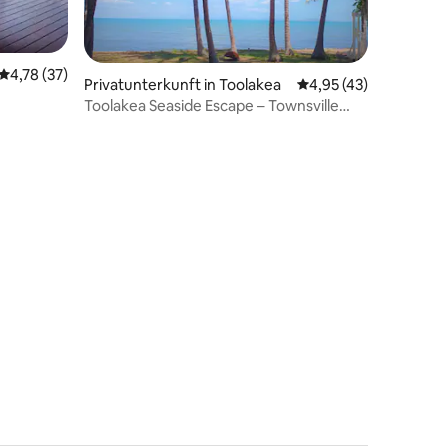
Durchschnittliche Bewertung: 4,78 von 5, 37 Bewertungen
4,78 (37)
Privatunterkunft in Toolakea
Durchschnittliche Be
4,95 (43)
Toolakea Seaside Escape – Townsville
North
29 Bewertungen