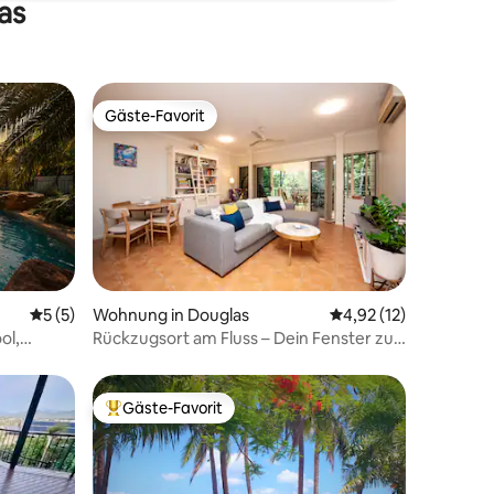
as
Gäste-Favorit
Gäste-Favorit
 3 Bewertungen
Durchschnittliche Bewertung: 5 von 5, 5 Bewertungen
5 (5)
Wohnung in Douglas
Durchschnittliche Be
4,92 (12)
ol,
Rückzugsort am Fluss – Dein Fenster zur
 Parkplatz
Natur
Gäste-Favorit
Beliebter Gäste-Favorit.