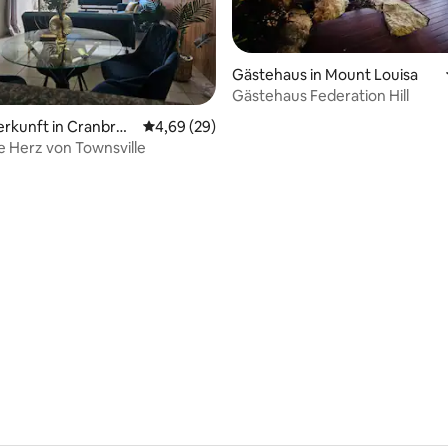
Gästehaus in Mount Louisa
Gästehaus Federation Hill
erkunft in Cranbroo
Durchschnittliche Bewertung: 4,69 von 5, 
4,69 (29)
e Herz von Townsville
ertung: 4,89 von 5, 18 Bewertungen