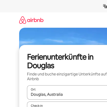
Zu
Inhalten
springen
Ferienunterkünfte in
Douglas
Finde und buche einzigartige Unterkünfte auf
Airbnb
Ort
Wenn Ergebnisse verfügbar sind, navigiere mit d
Check-in