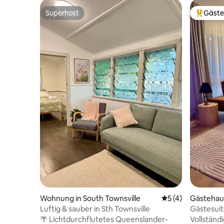
Superhost
Gäste
Superhost
Beliebte
Wohnung in South Townsville
Durchschnittliche
5 (4)
Gästehau
Luftig & sauber in Sth Townsville
Gästesuit
Fitnessra
🌴 Lichtdurchflutetes Queenslander-
Vollständ