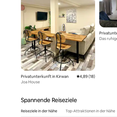
Privatunt
k
Das ruhig
Privatunterkunft in Kirwan
Durchschnittliche Bew
4,89 (18)
Joa House
Spannende Reiseziele
Reiseziele in der Nähe
Top-Attraktionen in der Nähe