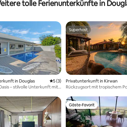
eitere tolle Ferienunterkünfte in Dougl
Superhost
Superhost
 Bewertung: 5 von 5, 7 Bewertungen
erkunft in Douglas
Durchschnittliche Bewertung: 5 von 5,
5 (3)
Privatunterkunft in Kirwan
Oasis – stilvolle Unterkunft mit
Rückzugsort mit tropischem Po
zimmern
4 Schlafzimmern, 2 Bädern und
Gäste-Favorit
Gäste-Favorit