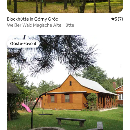
Blockhütte in Górny Gród
Durchsch
5 (7)
Weißer Wald Magische Alte Hütte
Gäste-Favorit
Gäste-Favorit