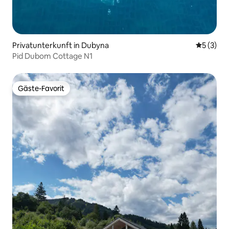
Privatunterkunft in Dubyna
Durchsch
5 (3)
Pid Dubom Cottage N1
Gäste-Favorit
Gäste-Favorit