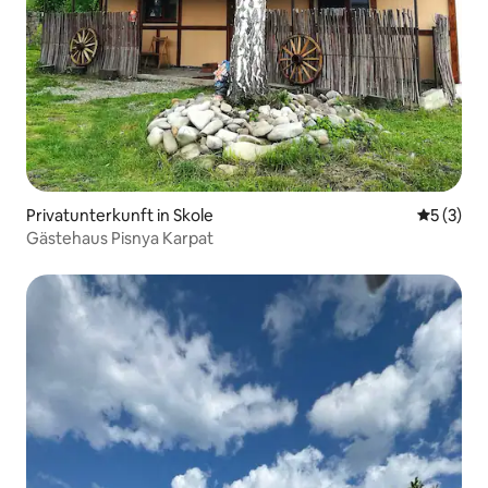
Privatunterkunft in Skole
Durchsch
5 (3)
Gästehaus Pisnya Karpat