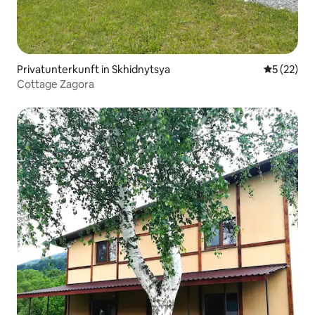
Privatunterkunft in Skhidnytsya
Durchschn
5 (22)
Cottage Zagora