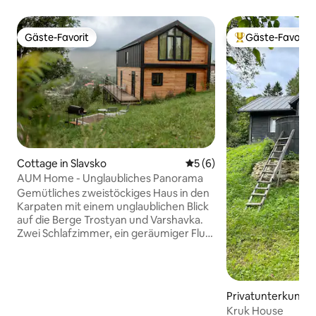
Gäste-Favorit
Gäste-Favorit
Gäste-Favorit
Beliebter Gäste-F
Cottage in Slavsko
Durchschnittliche Bewertu
5 (6)
AUM Home - Unglaubliches Panorama
Gemütliches zweistöckiges Haus in den
Karpaten mit einem unglaublichen Blick
auf die Berge Trostyan und Varshavka.
Zwei Schlafzimmer, ein geräumiger Flur
mit einer Küche, eine große Terrasse,
zwei Badezimmer und alles, was du für
einen angenehmen Aufenthalt
benötigst. Das Haus bietet Platz für bis
Privatunterkunft i
zu 6 Gäste. Es ist möglich, eine
Kruk House
Badewanne zu bestellen (sehr nah). Es