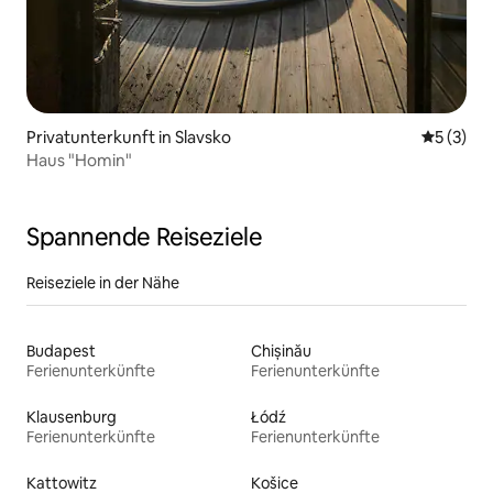
Privatunterkunft in Slavsko
Durchsch
5 (3)
Haus "Homin"
Spannende Reiseziele
Reiseziele in der Nähe
Budapest
Chișinău
Ferienunterkünfte
Ferienunterkünfte
Klausenburg
Łódź
Ferienunterkünfte
Ferienunterkünfte
Kattowitz
Košice