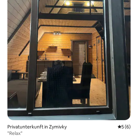
Privatunterkunft in Zymivky
Durchschn
5 (6)
"Relax"