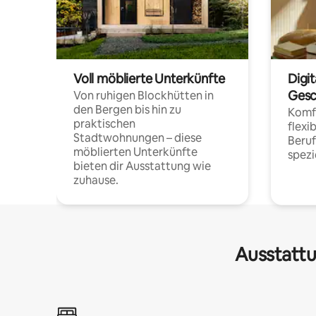
Voll möblierte Unterkünfte
Digi
Gesc
Von ruhigen Blockhütten in
den Bergen bis hin zu
Komfo
praktischen
flexi
Stadtwohnungen – diese
Beru
möblierten Unterkünfte
spezi
bieten dir Ausstattung wie
zuhause.
Ausstattu