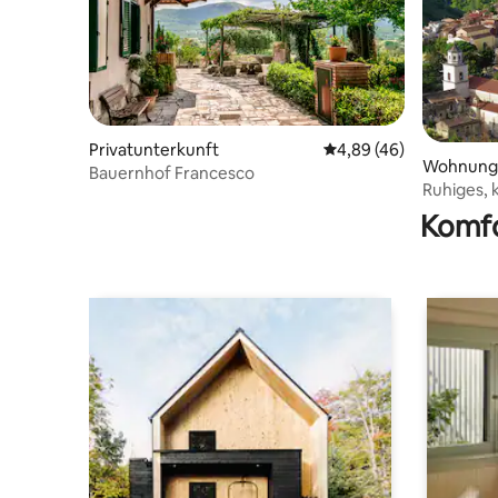
Privatunterkunft
Durchschnittliche Bew
4,89 (46)
Wohnung i
Bauernhof Francesco
Goti
Ruhiges,
Refugium
Komfo