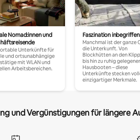
tale Nomad:innen und
Faszination inbegriffen
häftsreisende
Manchmal ist der ganze 
die Unterkunft. Von
rtable Unterkünfte für
Blockhütten an den Klip
ble und ortsunabhängige
bis hin zu ruhig gelegene
fstätige mit WLAN und
Hausbooten – diese
ellen Arbeitsbereichen.
Unterkünfte stecken voll
einzigartiger Merkmale.
ng und Vergünstigungen für längere A