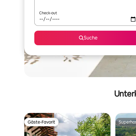
Check-out
Suche
Unterk
Gäste-Favorit
Superho
Gäste-Favorit
Superho