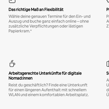
Das richtige Maß an Flexibilität
P
Wähle deine genauen Termine für den Ein- und
P
Auszug und buche ganz einfach online – ohne
A
zusätzliche Verpflichtungen oder lästigen
Z
Papierkram.*
Arbeitsgerechte Unterkünfte für digitale
S
Nomad:innen
A
Reist du geschäftlich? Finde eine Unterkunft
U
für einen längeren Aufenthalt mit schnellem
d
WLAN und einem komfortablen Arbeitsplatz.
Ü