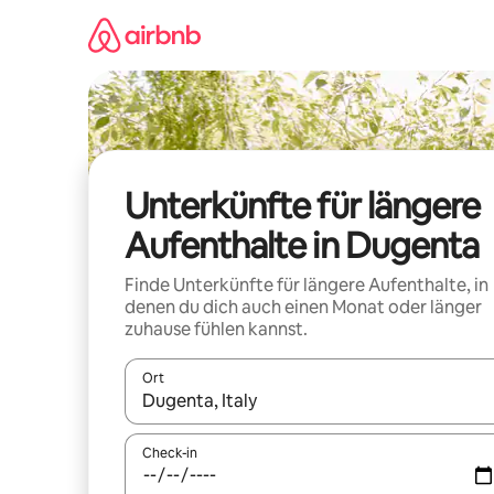
Zu
Inhalten
springen
Unterkünfte für längere
Aufenthalte in Dugenta
Finde Unterkünfte für längere Aufenthalte, in
denen du dich auch einen Monat oder länger
zuhause fühlen kannst.
Ort
Wenn Ergebnisse verfügbar sind, navigiere mit d
Check-in