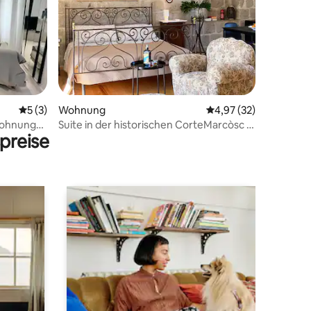
00 Bewertungen
Durchschnittliche Bewertung: 5 von 5, 3 Bewertungen
5 (3)
Wohnung
Durchschnittliche Be
4,97 (32)
Wohnung
Suite in der historischen CorteMarcòsc in
preise
der Nähe von Caserta