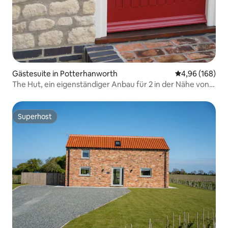
Gästesuite in Potterhanworth
Durchschnittli
4,96 (168)
The Hut, ein eigenständiger Anbau für 2 in der Nähe von
Lincoln
Superhost
Superhost