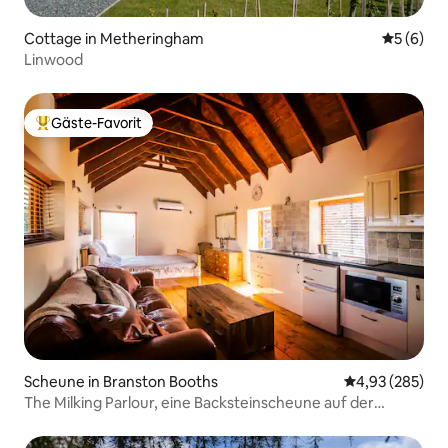
Cottage in Metheringham
Durchschn
5 (6)
Linwood
Gäste-Favorit
Beliebter Gäste-Favorit.
Scheune in Branston Booths
Durchschnittli
4,93 (285)
The Milking Parlour, eine Backsteinscheune auf der
Moorland Farm