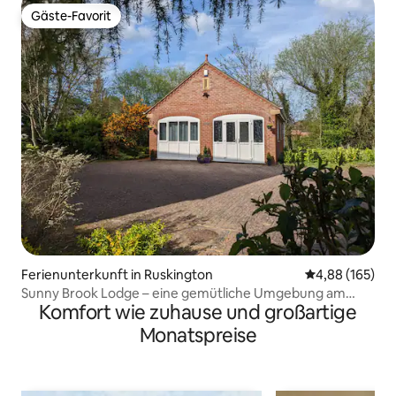
Gäste-Favorit
Gäste-Favorit
Ferienunterkunft in Ruskington
Durchschnittli
4,88 (165)
Sunny Brook Lodge – eine gemütliche Umgebung am
Komfort wie zuhause und großartige
Bach
Monatspreise