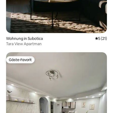
Wohnung in Subotica
Durchschn
5 (21)
Tara View Apartman
Gäste-Favorit
Gäste-Favorit