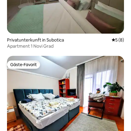
Privatunterkunft in Subotica
Durchschn
5 (8)
Apartment 1 Novi Grad
Gäste-Favorit
Gäste-Favorit