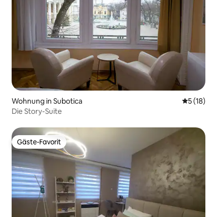
Wohnung in Subotica
Durchschn
5 (18)
Die Story-Suite
Gäste-Favorit
Gäste-Favorit