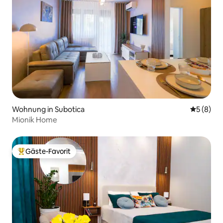
Wohnung in Subotica
Durchschn
5 (8)
Mionik Home
Gäste-Favorit
Beliebter Gäste-Favorit.