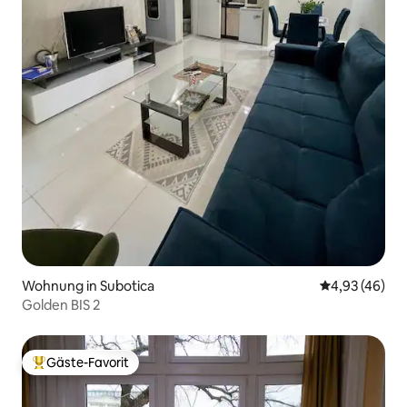
Wohnung in Subotica
Durchschnittl
4,93 (46)
Golden BIS 2
Gäste-Favorit
Beliebter Gäste-Favorit.