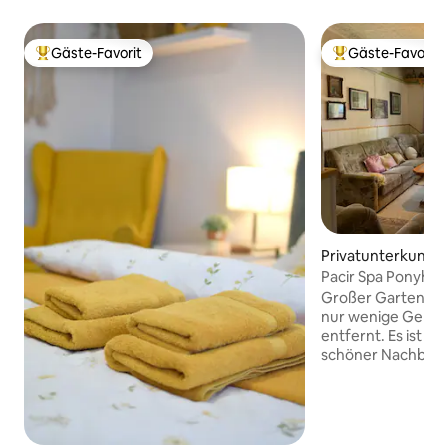
Gäste-Favorit
Gäste-Favorit
Beliebter Gäste-Favorit.
Beliebter Gäste-F
Privatunterkunft i
Pacir Spa Ponyha
Großer Garten zu
nur wenige Gehm
entfernt. Es ist sc
schöner Nachbarsc
Schlafzimmer mit 3
Badezimmer, 1 ges
auf dem du lesen
kannst, während d