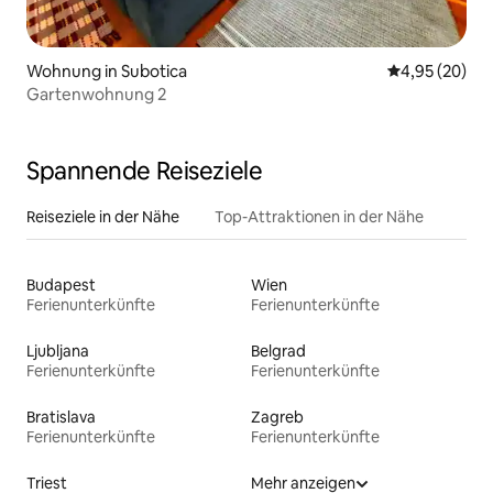
Wohnung in Subotica
Durchschnittl
4,95 (20)
Gartenwohnung 2
Spannende Reiseziele
Reiseziele in der Nähe
Top-Attraktionen in der Nähe
Budapest
Wien
Ferienunterkünfte
Ferienunterkünfte
Ljubljana
Belgrad
Ferienunterkünfte
Ferienunterkünfte
Bratislava
Zagreb
Ferienunterkünfte
Ferienunterkünfte
Triest
Mehr anzeigen