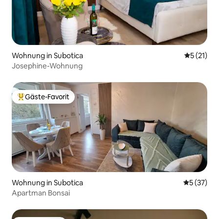
Wohnung in Subotica
Durchschn
5 (21)
Josephine-Wohnung
Gäste-Favorit
Beliebter Gäste-Favorit.
Wohnung in Subotica
Durchschn
5 (37)
Apartman Bonsai