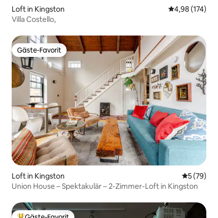
Loft in Kingston
Durchschnittl
4,98 (174)
Villa Costello,
Gäste-Favorit
Gäste-Favorit
Loft in Kingston
Durchschni
5 (79)
Union House – Spektakulär – 2-Zimmer-Loft in Kingston
Gäste-Favorit