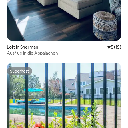
Loft in Sherman
Durchschn
5 (19)
Ausflug in die Appalachen
Superhost
Superhost