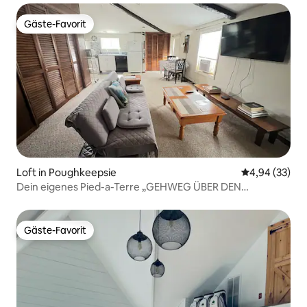
Gäste-Favorit
Gäste-Favorit
Loft in Poughkeepsie
Durchschnittl
4,94 (33)
Dein eigenes Pied-a-Terre „GEHWEG ÜBER DEN
HUDSON“ #4
Gäste-Favorit
Gäste-Favorit