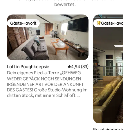
bewertet.
Gäste-Favorit
Gäste-Favorit
Gäste-Favorit
Beliebter Gäste-F
Loft in Poughkeepsie
Durchschnittliche Bewertung: 
4,94 (33)
Dein eigenes Pied-a-Terre „GEHWEG
ÜBER DEN HUDSON“ #4
WEDER GEPÄCK NOCH SENDUNGEN
IRGENDEINER ART VOR DER ANKUNFT
DES GASTES! Große Studio-Wohnung im
dritten Stock, mit einem Schlafloft.
Matratze in voller Größe mit 21" Höhe,
voll ausgestattete Küchenzeile und
gefliestes Bad und Dusche. Privater
Eingang; tolles Licht und Blick auf den
Park. Einzigartige Wohnung mit
malerischem Blick auf den Herbst aus
Privatzimmer in K