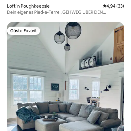
Loft in Poughkeepsie
Durchschnittl
4,94 (33)
Dein eigenes Pied-a-Terre „GEHWEG ÜBER DEN
HUDSON“ #4
Gäste-Favorit
Gäste-Favorit