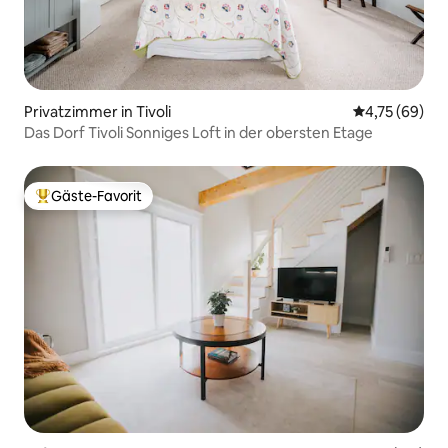
Privatzimmer in Tivoli
Durchschnitt
4,75 (69)
Das Dorf Tivoli Sonniges Loft in der obersten Etage
Gäste-Favorit
Beliebter Gäste-Favorit.