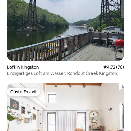
Loft in Kingston
Durchschnitt
4,72 (76)
Einzigartiges Loft am Wasser: Rondout Creek Kingston,
NY
Gäste-Favorit
Gäste-Favorit