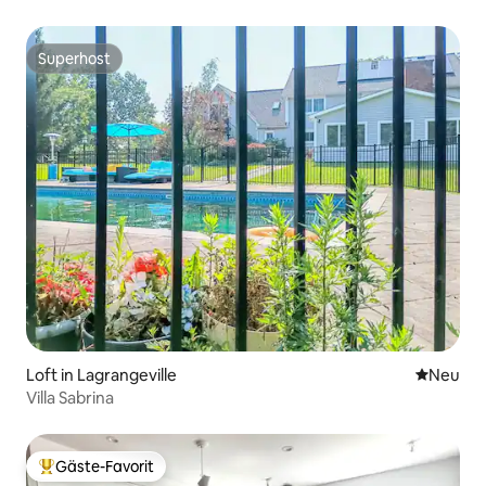
des State Parks
Superhost
Superhost
Loft in Lagrangeville
Neue Unt
Neu
Villa Sabrina
Gäste-Favorit
Beliebter Gäste-Favorit.