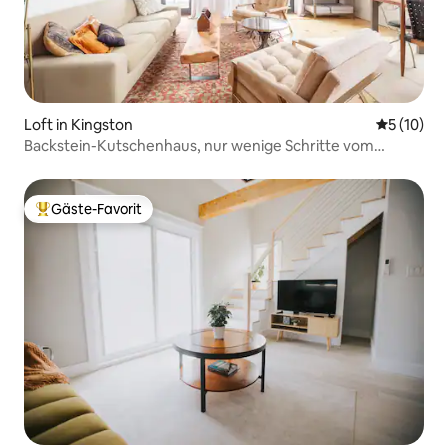
Loft in Kingston
Durchschn
5 (10)
Backstein-Kutschenhaus, nur wenige Schritte vom
Kingston Waterfront entfernt.
Gäste-Favorit
Beliebter Gäste-Favorit.