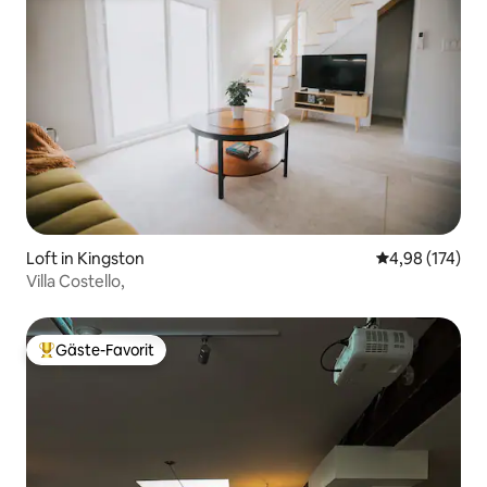
Loft in Kingston
Durchschnittl
4,98 (174)
Villa Costello,
Gäste-Favorit
Beliebter Gäste-Favorit.