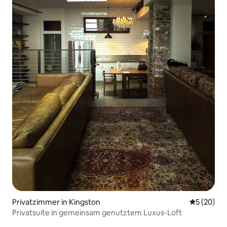
Privatzimmer in Kingston
Durchschni
5 (20)
Privatsuite in gemeinsam genutztem Luxus-Loft