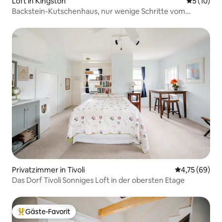
Loft in Kingston
Durchschn
5 (10)
Backstein-Kutschenhaus, nur wenige Schritte vom
Kingston Waterfront entfernt.
Privatzimmer in Tivoli
Durchschnitt
4,75 (69)
Das Dorf Tivoli Sonniges Loft in der obersten Etage
Gäste-Favorit
Beliebter Gäste-Favorit.