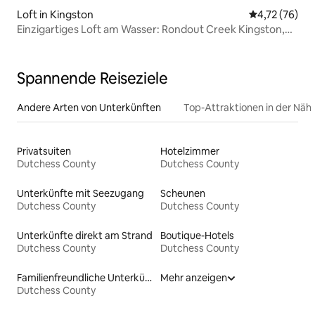
Loft in Kingston
Durchschnitt
4,72 (76)
Einzigartiges Loft am Wasser: Rondout Creek Kingston,
NY
Spannende Reiseziele
Andere Arten von Unterkünften
Top-Attraktionen in der Näh
Privatsuiten
Hotelzimmer
Dutchess County
Dutchess County
Unterkünfte mit Seezugang
Scheunen
Dutchess County
Dutchess County
Unterkünfte direkt am Strand
Boutique-Hotels
Dutchess County
Dutchess County
Familienfreundliche Unterkünfte
Mehr anzeigen
Dutchess County