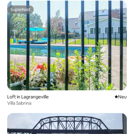
Superhost
Superhost
Loft in Lagrangeville
Neue Unt
Neu
Villa Sabrina