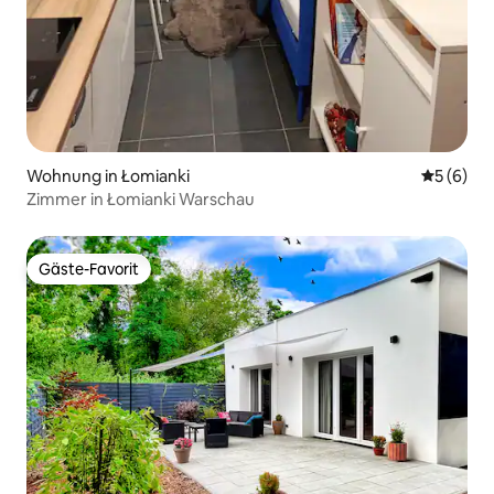
Wohnung in Łomianki
Durchschn
5 (6)
Zimmer in Łomianki Warschau
Gäste-Favorit
Gäste-Favorit