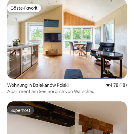
Gäste-Favorit
Gäste-Favorit
Wohnung in Dziekanów Polski
Durchschnitt
4,78 (18)
Apartment am See nördlich von Warschau
Superhost
Superhost