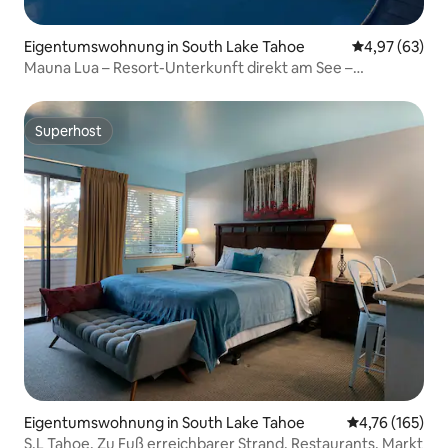
Eigentumswohnung in South Lake Tahoe
Durchschnittl
4,97 (63)
Mauna Lua – Resort-Unterkunft direkt am See –
Privatstrand
Superhost
Superhost
Eigentumswohnung in South Lake Tahoe
Durchschnittl
4,76 (165)
S.L Tahoe. Zu Fuß erreichbarer Strand, Restaurants, Markt