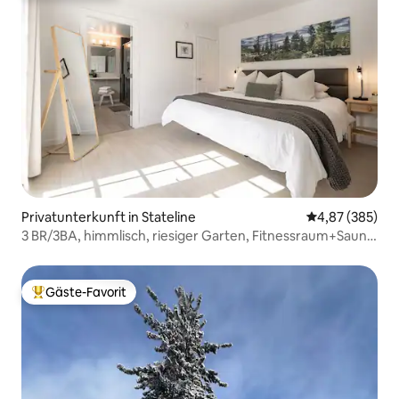
Privatunterkunft in Stateline
Durchschnittli
4,87 (385)
3 BR/3BA, himmlisch, riesiger Garten, Fitnessraum+Sauna,
6 Gäste
Gäste-Favorit
Beliebter Gäste-Favorit.