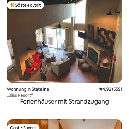
Gäste-Favorit
Beliebter Gäste-Favorit.
Wohnung in Stateline
Durchschnittli
4,92 (559)
„Bliss Resort“
Ferienhäuser mit Strandzugang
Gäste-Favorit