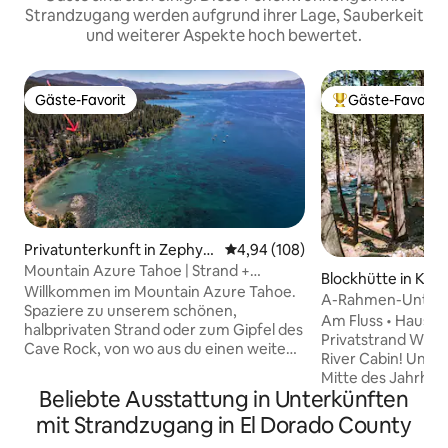
Strandzugang werden aufgrund ihrer Lage, Sauberkeit
und weiterer Aspekte hoch bewertet.
Gäste-Favorit
Gäste-Favorit
Gäste-Favorit
Beliebter Gäste-F
Privatunterkunft in Zephyr
Durchschnittliche Bewertung: 4
4,94 (108)
Cove
Mountain Azure Tahoe | Strand +
Blockhütte in Kyb
Whirlpool + Cave Rock
Willkommen im Mountain Azure Tahoe.
A-Rahmen-Unterku
Spaziere zu unserem schönen,
Privatstrand + Hau
Am Fluss • Haustie
halbprivaten Strand oder zum Gipfel des
Privatstrand Willkommen in der Redwing
Cave Rock, von wo aus du einen weiten
River Cabin! Unse
Blick auf den Lake Tahoe hast. Unser
Mitte des Jahrhun
sauberes und einladendes Zuhause
Beliebte Ausstattung in Unterkünften
verläuft entlang d
wurde für deinen Komfort entworfen
American River. Ge
mit Strandzugang in El Dorado County
und verfügt über moderne,
Jahreszeiten, aber
geschmackvolle Annehmlichkeiten, die