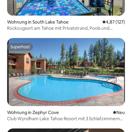
Wohnung in South Lake Tahoe
Durchschnittl
4,87 (127)
Rückzugsort am Tahoe mit Privatstrand, Pools und
Whirlpools
Superhost
Superhost
Wohnung in Zephyr Cove
Neue Unt
Neu
Club Wyndham Lake Tahoe Resort mit 3 Schlafzimmern
und 2 Bädern