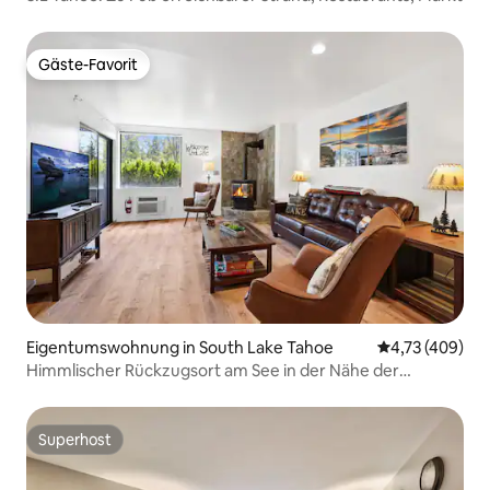
Gäste-Favorit
Gäste-Favorit
Eigentumswohnung in South Lake Tahoe
Durchschnittli
4,73 (409)
Himmlischer Rückzugsort am See in der Nähe der
Innenstadt
Superhost
Superhost