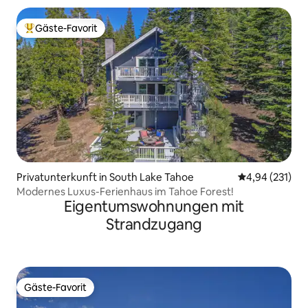
Gäste-Favorit
Beliebter Gäste-Favorit.
Privatunterkunft in South Lake Tahoe
Durchschnittl
4,94 (231)
Modernes Luxus-Ferienhaus im Tahoe Forest!
Eigentumswohnungen mit
Strandzugang
Gäste-Favorit
Gäste-Favorit