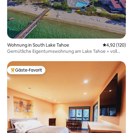
Wohnung in South Lake Tahoe
Durchschnittl
4,92 (120)
Gemütliche Eigentumswohnung am Lake Tahoe + voll
ausgestattet + in der Nähe von Casino
Gäste-Favorit
Beliebter Gäste-Favorit.