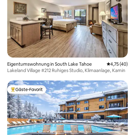
Eigentumswohnung in South Lake Tahoe
Durchschnitt
4,75 (40)
Lakeland Village #212 Ruhiges Studio, Klimaanlage, Kamin
Gäste-Favorit
Beliebter Gäste-Favorit.