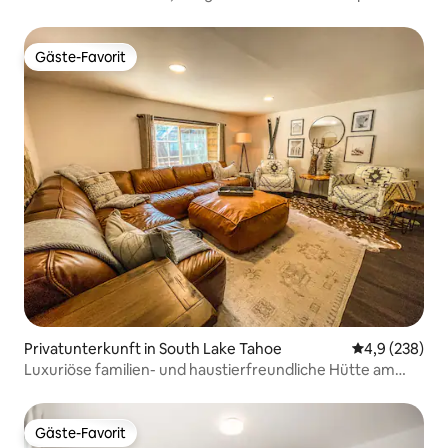
Gäste-Favorit
Gäste-Favorit
Privatunterkunft in South Lake Tahoe
Durchschnittl
4,9 (238)
Luxuriöse familien- und haustierfreundliche Hütte am
Lake Tahoe
Gäste-Favorit
Gäste-Favorit