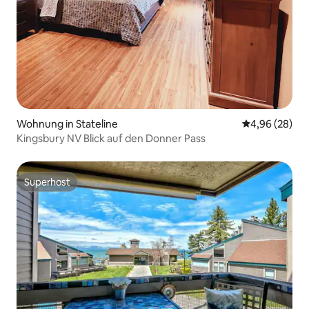
Wohnung in Stateline
Durchschnittl
4,96 (28)
Kingsbury NV Blick auf den Donner Pass
Superhost
Superhost