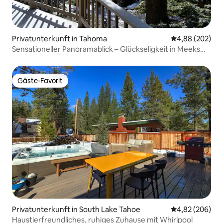
Privatunterkunft in Tahoma
Durchschnittli
4,88 (202)
Sensationeller Panoramablick – Glückseligkeit in Meeks
Bay
Gäste-Favorit
Gäste-Favorit
Privatunterkunft in South Lake Tahoe
Durchschnittli
4,82 (206)
Haustierfreundliches, ruhiges Zuhause mit Whirlpool