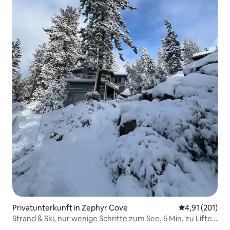
Privatunterkunft in Zephyr Cove
Durchschnittl
4,91 (201)
Strand & Ski, nur wenige Schritte zum See, 5 Min. zu Liften
& Golf!