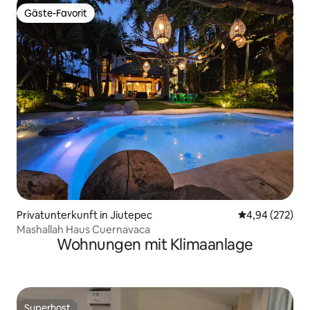
Gäste-Favorit
Gäste-Favorit
Privatunterkunft in Jiutepec
Durchschnittli
4,94 (272)
Mashallah Haus Cuernavaca
Wohnungen mit Klimaanlage
Superhost