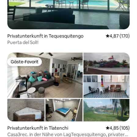
Privatunterkunft in Tequesquitengo
Durchschnittl
4,87 (170)
Puerta del Sol!!️
Gäste-Favorit
Gäste-Favorit
Privatunterkunft in Tlatenchi
Durchschnittl
4,85 (105)
Casa3rec. in der Nähe von LagTequesquitengo, privater