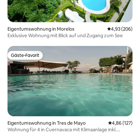
Eigentumswohnung in Morelos
Durchschnittli
4,93 (206)
Exklusive Wohnung mit Blick auf und Zugang zum See
Gäste-Favorit
Gäste-Favorit
Eigentumswohnung in Tres de Mayo
Durchschnittl
4,86 (127)
Wohnung für 4 in Cuernavaca mit Klimaanlage inkl.
Clubzugang