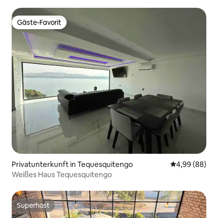
Gäste-Favorit
Gäste-Favorit
Privatunterkunft in Tequesquitengo
Durchschnittl
4,99 (88)
Weißes Haus Tequesquitengo
Superhost
Superhost