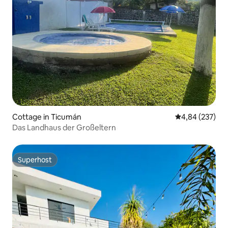
Cottage in Ticumán
Durchschnittli
4,84 (237)
Das Landhaus der Großeltern
Superhost
Superhost