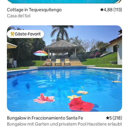
Cottage in Tequesquitengo
Durchschnittl
4,88 (113)
Casa del Sol
Gäste-Favorit
Beliebter Gäste-Favorit.
Bungalow in Fraccionamiento Santa Fe
Durchschni
5 (218)
Bungalow mit Garten und privatem Pool Haustiere erlaubt