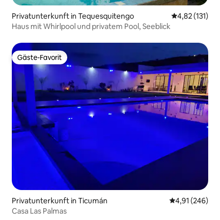
Privatunterkunft in Tequesquitengo
Durchschnittl
4,82 (131)
Haus mit Whirlpool und privatem Pool, Seeblick
Gäste-Favorit
Gäste-Favorit
Privatunterkunft in Ticumán
Durchschnittli
4,91 (246)
Casa Las Palmas