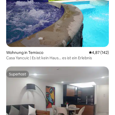
Wohnung in Temixco
Durchschnittl
4,87 (142)
Casa Yancuic | Es ist kein Haus… es ist ein Erlebnis
Superhost
Superhost