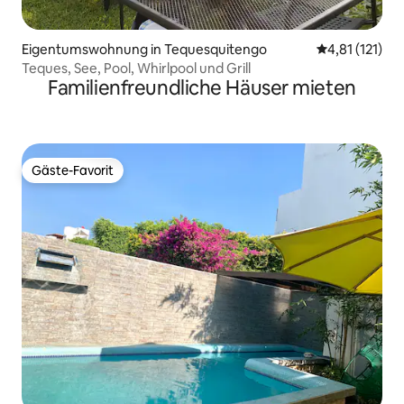
Eigentumswohnung in Tequesquitengo
Durchschnittl
4,81 (121)
Teques, See, Pool, Whirlpool und Grill
Familienfreundliche Häuser mieten
Gäste-Favorit
Gäste-Favorit