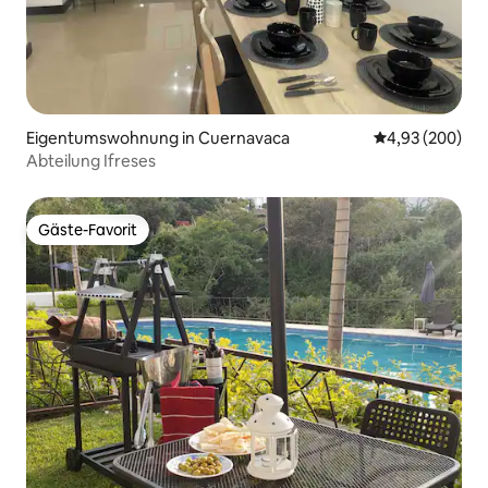
Eigentumswohnung in Cuernavaca
Durchschnittli
4,93 (200)
Abteilung Ifreses
Gäste-Favorit
Gäste-Favorit