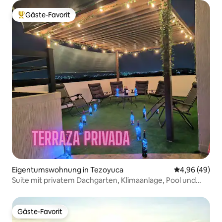
Gäste-Favorit
Beliebter Gäste-Favorit.
Eigentumswohnung in Tezoyuca
Durchschnittl
4,96 (49)
Suite mit privatem Dachgarten, Klimaanlage, Pool und
Grill.
Gäste-Favorit
Gäste-Favorit