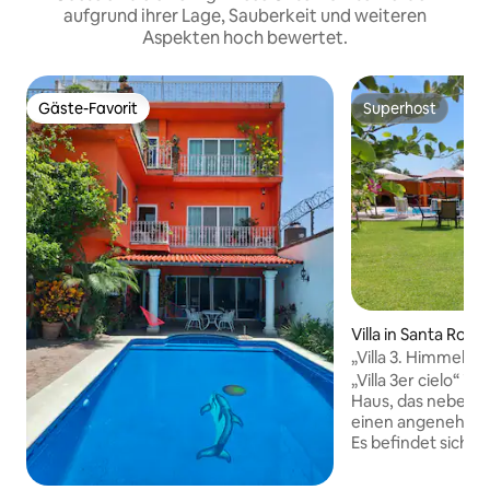
aufgrund ihrer Lage, Sauberkeit und weiteren
Aspekten hoch bewertet.
Gäste-Favorit
Superhost
Gäste-Favorit
Superhost
Villa in Santa Rosa
„Villa 3. Himmel“
„Villa 3er cielo“ is
Haus, das neben e
einen angenehmen
Es befindet sich in
und lärmfreien Ge
Entspannen. Haust