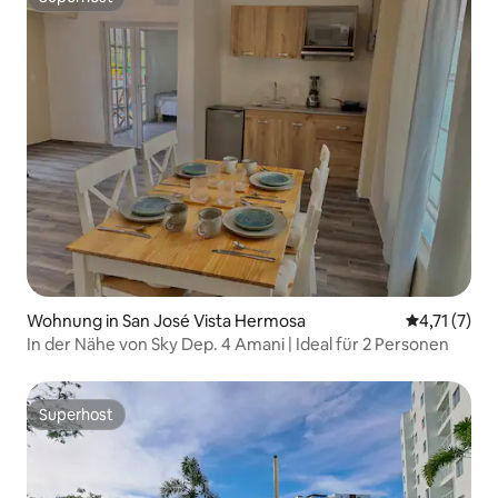
Superhost
Wohnung in San José Vista Hermosa
Durchschnit
4,71 (7)
In der Nähe von Sky Dep. 4 Amani | Ideal für 2 Personen
Superhost
Superhost