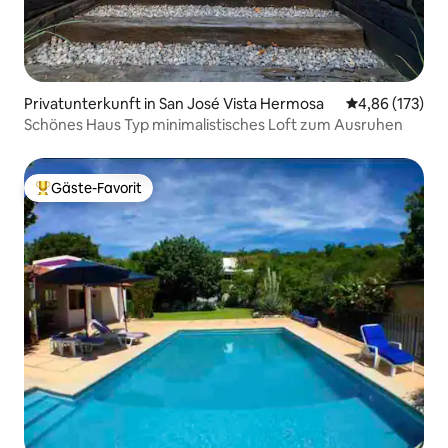
Privatunterkunft in San José Vista Hermosa
Durchschnittl
4,86 (173)
Schönes Haus Typ minimalistisches Loft zum Ausruhen
Gäste-Favorit
Beliebter Gäste-Favorit.