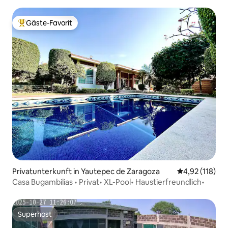
Gäste-Favorit
Beliebter Gäste-Favorit.
Privatunterkunft in Yautepec de Zaragoza
Durchschnittl
4,92 (118)
Casa Bugambilias • Privat• XL-Pool• Haustierfreundlich•
Superhost
Superhost