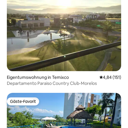
Eigentumswohnung in Temixco
Durchschnittl
4,84 (151)
Departamento Paraiso Country Club-Morelos
Gäste-Favorit
Gäste-Favorit