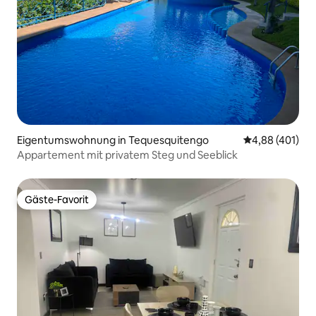
Eigentumswohnung in Tequesquitengo
Durchschnittli
4,88 (401)
Appartement mit privatem Steg und Seeblick
Gäste-Favorit
Gäste-Favorit