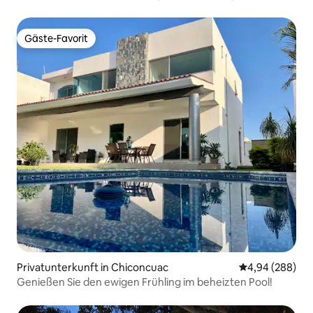
Pool
Gäste-Favorit
Gäste-Favorit
Privatunterkunft in Chiconcuac
Durchschnittli
4,94 (288)
Genießen Sie den ewigen Frühling im beheizten Pool!