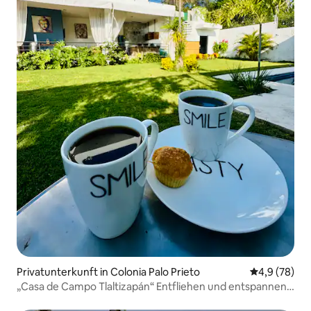
Privatunterkunft in Colonia Palo Prieto
Durchschnitt
4,9 (78)
„Casa de Campo Tlaltizapán“ Entfliehen und entspannen
Sie sich!