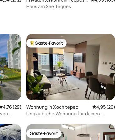
uitengo
Haus am See Teques
Gäste-Favorit
Beliebter Gäste-Favorit.
16 Bewertungen
Durchschnittliche Bewertung: 4,76 von 5, 29 Bewertungen
4,76 (29)
Wohnung in Xochitepec
Durchschnittliche Be
4,95 (20)
 von
Unglaubliche Wohnung für deinen
perfekten Aufenthalt!
Gäste-Favorit
Gäste-Favorit