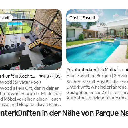
vorit
Gäste-Favorit
vorit
Gäste-Favorit
Privatunterkunft in Malinalco
D
Haus zwischen Bergen | Service
rtung: 4,94 von 5, 134 Bewertungen
erkunft in Xochitep
Durchschnittliche Bewertung: 4,87 von 5, 1
4,87 (105)
Buchen Sie mit HostPal diese e
ywood (privater Pool)
Unterkunft; wir sind erfahrene
wood ist ein Ort, der in deiner
Gastgeber, unser Ziel ist es, Ih
ft entworfen wurde. Modernes
Aufenthalt einzigartig und uns
d Möbel verleihen einen Hauch
zu machen. *Das Hotel liegt in einer
nesse und Eleganz, die an Paare
ruhigen Eigentumswohnung, 5
lien denken, die einen
nunterkünften in der Nähe von Parque N
von der Innenstadt von Malinal
der Stadt suchen, aber ohne
entfernt. *Annehmlichkeiten w
omfort zu verzichten, den sie
beheizter Swimmingpool, Whirl
verlassen. Voll ausgestattet.