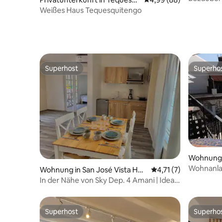
uitengo
Weißes Haus Tequesquitengo
Superhost
Superho
Superhost
Superho
Wohnung 
Wohnanla
Wohnung in San José Vista Her
Durchschnittliche B
4,71 (7)
mosa
In der Nähe von Sky Dep. 4 Amani | Ideal
für 2 Personen
Superhost
Superho
Superhost
Superho