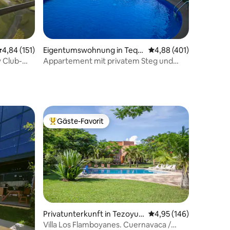
87 Bewertungen
urchschnittliche Bewertung: 4,84 von 5, 151 Bewertungen
4,84 (151)
Eigentumswohnung in Tequ
Durchschnittliche Bew
4,88 (401)
esquitengo
 Club-
Appartement mit privatem Steg und
Seeblick
Gäste-Favorit
Beliebter Gäste-Favorit.
10 Bewertungen
Privatunterkunft in Tezoyuc
Durchschnittliche Bew
4,95 (146)
a
Villa Los Flamboyanes. Cuernavaca /