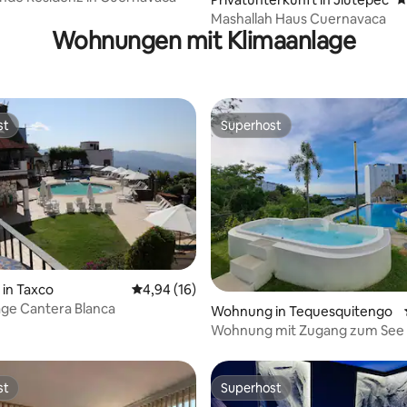
Mashallah Haus Cuernavaca
Wohnungen mit Klimaanlage
st
Superhost
st
Superhost
in Taxco
Durchschnittliche Bewertung: 4,94 von 5, 
4,94 (16)
ge Cantera Blanca
ewertung: 4,71 von 5, 7 Bewertungen
Wohnung in Tequesquitengo
Wohnung mit Zugang zum See
Tequesquitengo
st
Superhost
st
Superhost