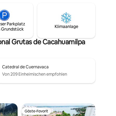
ehr.
Folgendes genießen kannst: ​🏊‍♂️ Pool und
ute
direkter Zugang zum See ​🍴 Restaurant
rkplätze,
mit leckerem Essen. ​🚤 Boots- und
ndung zu
nautische Ausrüstungsvermietung. 🕒
unden.
ser Parkplatz
Check-in 12:00 Uhr 🕒 Check-out
Klimaanlage
ersonal
 Grundstück
17:00 Uhr 🏢 3. Stock (Zugang über die
Treppe)
onal Grutas de Cacahuamilpa
Catedral de Cuernavaca
Von 209 Einheimischen empfohlen
Gäste-Favorit
Gäste-Favorit