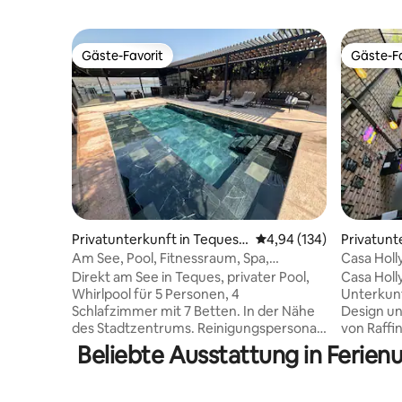
Gäste-Favorit
Gäste-Fa
Gäste-Favorit
Gäste-Fa
Privatunterkunft in Tequesq
Durchschnittliche Bewe
4,94 (134)
Privatunt
uitengo
ec
Am See, Pool, Fitnessraum, Spa,
Casa Holl
Spielzimmer, Karaoke
Direkt am See in Teques, privater Pool,
Casa Holly
Whirlpool für 5 Personen, 4
Unterkun
Schlafzimmer mit 7 Betten. In der Nähe
Design un
des Stadtzentrums. Reinigungspersonal
von Raffi
vor Ort (inklusive) Automatisches Tor,
oder Fami
Beliebte Ausstattung in Ferie
Unterkunft mit Privatsphäre für deine
Ausbruch 
Gruppe. Beobachte die
auf den K
atemberaubenden Sonnenaufgänge von
zu Hause 