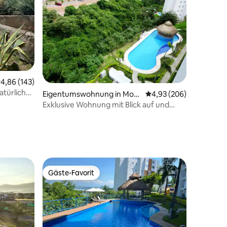
23 Bewertungen
urchschnittliche Bewertung: 4,86 von 5, 143 Bewertungen
4,86 (143)
atürlicher
Eigentumswohnung in More
Durchschnittliche Bew
4,93 (206)
los
Exklusive Wohnung mit Blick auf und
Zugang zum See
Gäste-Favorit
Gäste-Favorit