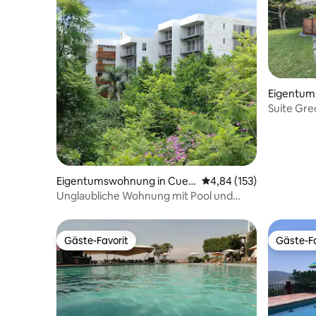
Eigentum
pec
Suite Gre
Badezimm
Eigentumswohnung in Cuer
Durchschnittliche Bewe
4,84 (153)
navaca
Unglaubliche Wohnung mit Pool und
magischer Aussicht
Gäste-Favorit
Gäste-Fa
Gäste-Favorit
Gäste-Fa