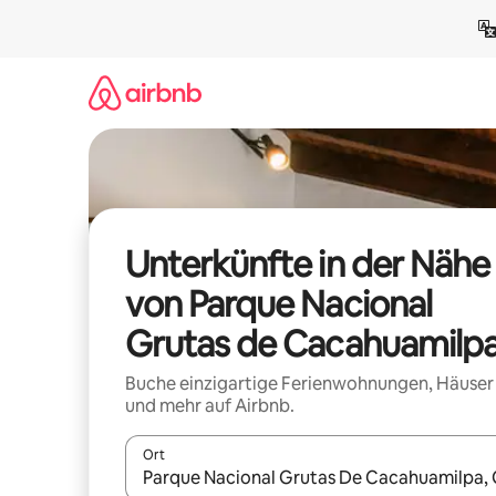
Zu
Inhalten
springen
Unterkünfte in der Nähe
von Parque Nacional
Grutas de Cacahuamilp
Buche einzigartige Ferienwohnungen, Häuser
und mehr auf Airbnb.
Ort
Wenn Ergebnisse verfügbar sind, navigiere mit d