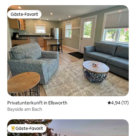
Gäste-Favorit
Gäste-Favorit
Privatunterkunft in Ellsworth
Durchschnitt
4,94 (17)
Bayside am Bach
Gäste-Favorit
Beliebter Gäste-Favorit.