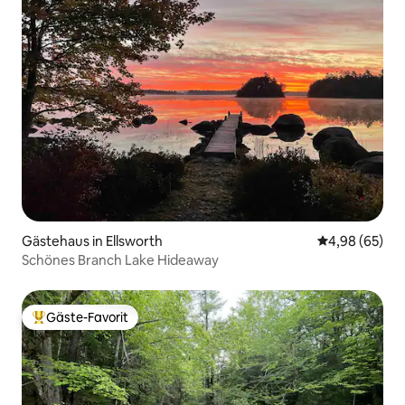
Gästehaus in Ellsworth
Durchschnittl
4,98 (65)
Schönes Branch Lake Hideaway
Gäste-Favorit
Beliebter Gäste-Favorit.