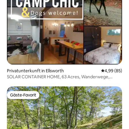
Privatunterkunft in Ellsworth
Durchschnittl
4,99 (85)
SOLAR CONTAINER HOME, 63 Acres, Wanderwege,
HUNDE willkommen!
Gäste-Favorit
Gäste-Favorit