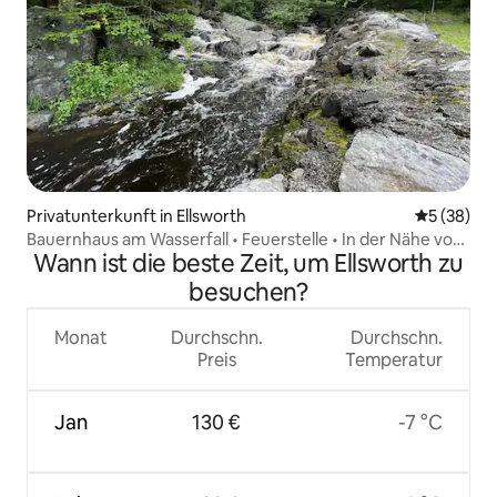
Privatunterkunft in Ellsworth
Durchschni
5 (38)
Bauernhaus am Wasserfall • Feuerstelle • In der Nähe von
Wann ist die beste Zeit, um Ellsworth zu
Acadia
besuchen?
Monat
Durchschn.
Durchschn.
Preis
Temperatur
Jan
130 €
-7 °C