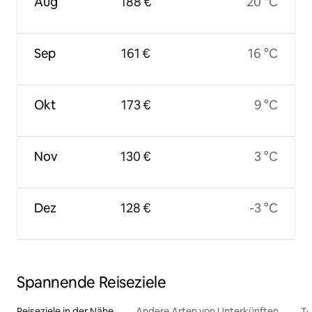
Aug
188 €
20 °C
Sep
161 €
16 °C
Okt
173 €
9 °C
Nov
130 €
3 °C
Dez
128 €
-3 °C
Spannende Reiseziele
Reiseziele in der Nähe
Andere Arten von Unterkünften
To