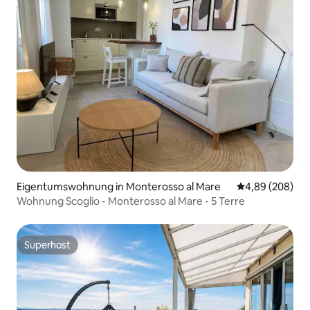
Eigentumswohnung in Monterosso al Mare
Durchschnittli
4,89 (208)
Wohnung Scoglio - Monterosso al Mare - 5 Terre
Superhost
Superhost