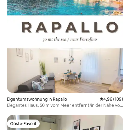
Eigentumswohnung in Rapallo
Durchschnittli
4,96 (109)
Elegantes Haus, 50 m vom Meer entfernt/in der Nähe von
Portofino
Gäste-Favorit
Gäste-Favorit