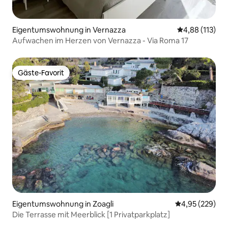
Eigentumswohnung in Vernazza
Durchschnittl
4,88 (113)
Aufwachen im Herzen von Vernazza - Via Roma 17
Gäste-Favorit
Gäste-Favorit
Eigentumswohnung in Zoagli
Durchschnittli
4,95 (229)
Die Terrasse mit Meerblick [1 Privatparkplatz]