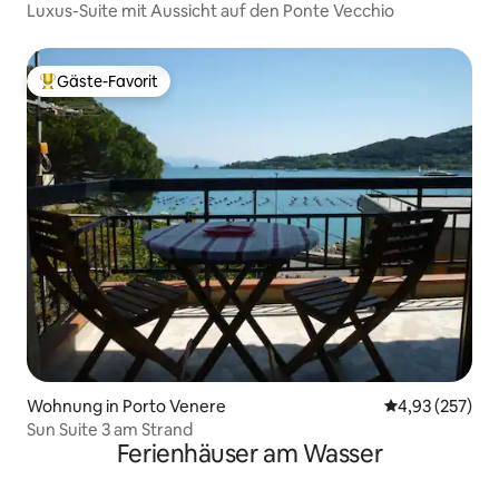
Luxus-Suite mit Aussicht auf den Ponte Vecchio
Gäste-Favorit
Beliebter Gäste-Favorit.
Wohnung in Porto Venere
Durchschnittli
4,93 (257)
Sun Suite 3 am Strand
Ferienhäuser am Wasser