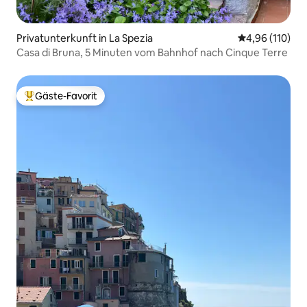
Privatunterkunft in La Spezia
Durchschnittl
4,96 (110)
Casa di Bruna, 5 Minuten vom Bahnhof nach Cinque Terre
Gäste-Favorit
Beliebter Gäste-Favorit.