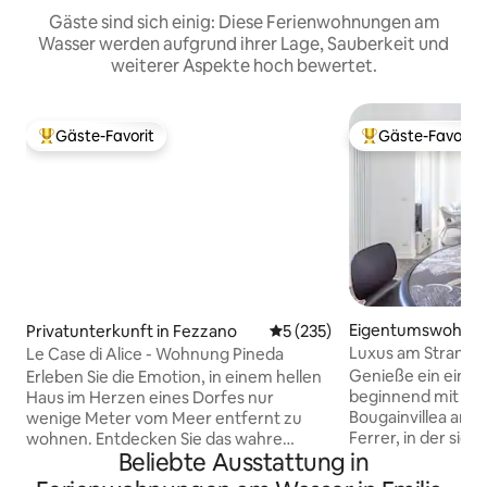
Gäste sind sich einig: Diese Ferienwohnungen am
Wasser werden aufgrund ihrer Lage, Sauberkeit und
weiterer Aspekte hoch bewertet.
Gäste-Favorit
Gäste-Favorit
Beliebter Gäste-Favorit.
Beliebter Gäste-F
Eigentumswohnun
Privatunterkunft in Fezzano
Durchschnittliche Bewertung
5 (235)
erosso al Mare
Luxus am Strand in
Le Case di Alice - Wohnung Pineda
Genieße ein einzig
Erleben Sie die Emotion, in einem hellen
beginnend mit de
Haus im Herzen eines Dorfes nur
Bougainvillea an de
wenige Meter vom Meer entfernt zu
Ferrer, in der sic
wohnen. Entdecken Sie das wahre
Beliebte Ausstattung in
Davor, nur wenige
Ligurien, indem Sie in das Leben eines
Strand und das ti
Fischerdorfes ein paar Kilometer von