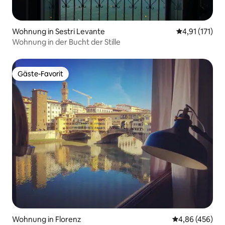
Wohnung in Sestri Levante
Durchschnittl
4,91 (171)
Wohnung in der Bucht der Stille
Gäste-Favorit
Gäste-Favorit
Wohnung in Florenz
Durchschnittli
4,86 (456)