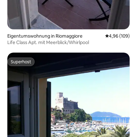
Eigentumswohnung in Riomaggiore
Durchschnittli
4,96 (109)
Life Class Apt. mit Meerblick/Whirlpool
Superhost
Superhost