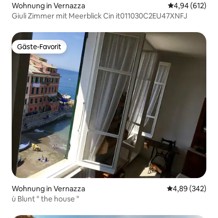
Wohnung in Vernazza
Durchschnittli
4,94 (612)
Giuli Zimmer mit Meerblick Cin it011030C2EU47XNFJ
Gäste-Favorit
Gäste-Favorit
Wohnung in Vernazza
Durchschnittli
4,89 (342)
ù Blunt " the house "