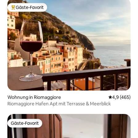
Gäste-Favorit
Beliebter Gäste-Favorit.
Wohnung in Riomaggiore
Durchschnittl
4,9 (465)
Riomaggiore Hafen Apt mit Terrasse & Meerblick
Gäste-Favorit
Gäste-Favorit