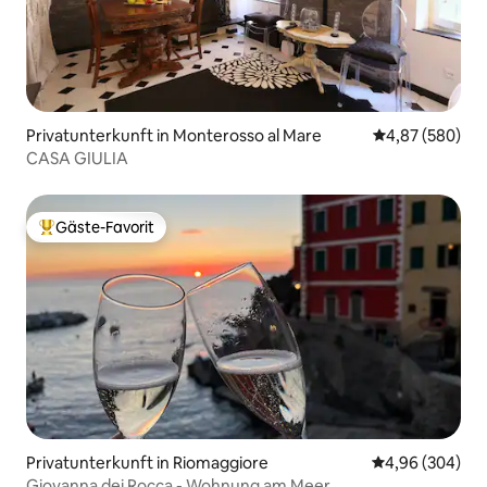
Privatunterkunft in Monterosso al Mare
Durchschnittli
4,87 (580)
CASA GIULIA
Gäste-Favorit
Beliebter Gäste-Favorit.
Privatunterkunft in Riomaggiore
Durchschnittli
4,96 (304)
Giovanna dei Rocca - Wohnung am Meer