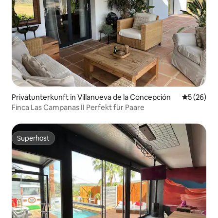
Privatunterkunft in Villanueva de la Concepción
Durchschni
5 (26)
Finca Las Campanas II Perfekt für Paare
Superhost
Superhost