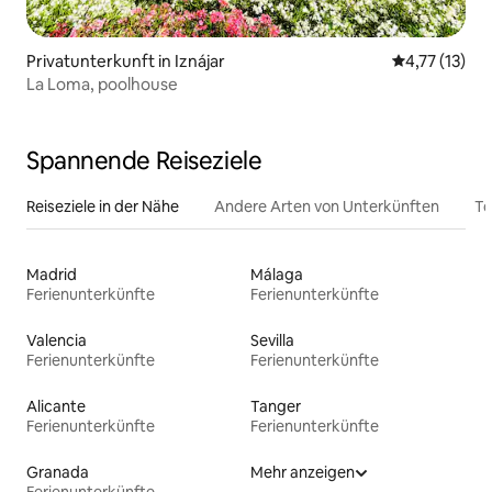
Privatunterkunft in Iznájar
Durchschnitt
4,77 (13)
La Loma, poolhouse
Spannende Reiseziele
Reiseziele in der Nähe
Andere Arten von Unterkünften
To
Madrid
Málaga
Ferienunterkünfte
Ferienunterkünfte
Valencia
Sevilla
Ferienunterkünfte
Ferienunterkünfte
Alicante
Tanger
Ferienunterkünfte
Ferienunterkünfte
Granada
Mehr anzeigen
Ferienunterkünfte