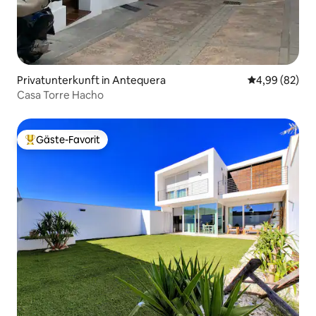
Privatunterkunft in Antequera
Durchschnittl
4,99 (82)
Casa Torre Hacho
Gäste-Favorit
Beliebter Gäste-Favorit.