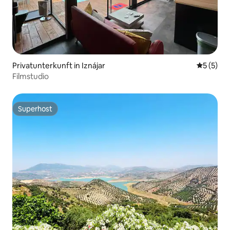
Privatunterkunft in Iznájar
Durchsch
5 (5)
Filmstudio
Superhost
Superhost