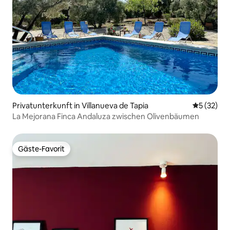
Privatunterkunft in Villanueva de Tapia
Durchschn
5 (32)
La Mejorana Finca Andaluza zwischen Olivenbäumen
Gäste-Favorit
Gäste-Favorit