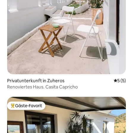
Privatunterkunft in Zuheros
Durchsch
5 (5)
Renoviertes Haus. Casita Capricho
Gäste-Favorit
Beliebter Gäste-Favorit.