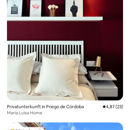
Privatunterkunft in Priego de Córdoba
Durchschnitt
4,87 (23)
María Luisa Home