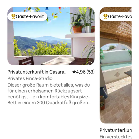
Gäste-Favorit
Gäste-Favorit
Beliebter Gäste-Favorit.
Beliebter Gäste-F
Privatunterkunft in Casarabo
Durchschnittliche Bewertung: 
4,96 (53)
nela
Privates Finca-Studio
Dieser große Raum bietet alles, was du
für einen erholsamen Rückzugsort
benötigst – ein komfortables Kingsize-
Bett in einem 300 Quadratfuß großen
Design-Wohnraum, eine voll
ausgestattete Küche und ein eigenes
Duschbad. Alles mit Panoramablick und
nur wenige Minuten vom magischen
Privatunterkunft i
Dorf Casarabonela entfernt. Das
Ein verstecktes Ju
Sahnehäubchen auf dem Kuchen ist