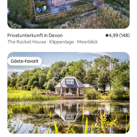
Privatunterkunft in Devon
Durchschnittli
4,99 (148)
The Rocket House · Klippenlage · Meerblick
Gäste-Favorit
Gäste-Favorit