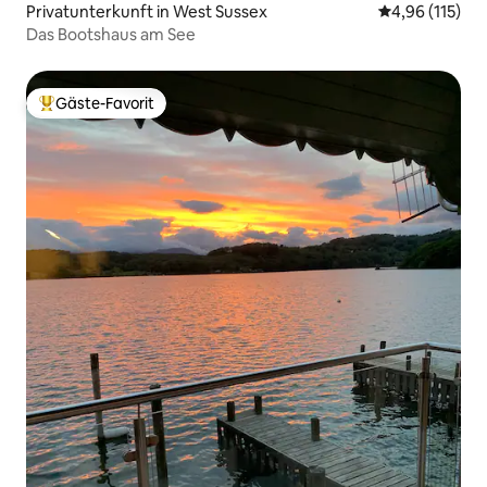
Privatunterkunft in West Sussex
Durchschnittl
4,96 (115)
Das Bootshaus am See
Gäste-Favorit
Beliebter Gäste-Favorit.