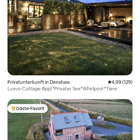
Privatunterkunft in Denshaw
Durchschnittli
4,99 (129)
Luxus-Cottage-8ppl *Privater See*Whirlpool *Tiere
Gäste-Favorit
Beliebter Gäste-Favorit.