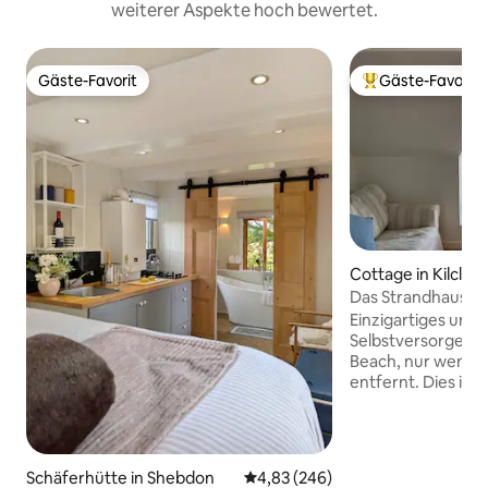
weiterer Aspekte hoch bewertet.
Gäste-Favorit
Gäste-Favorit
Gäste-Favorit
Beliebter Gäste-F
Cottage in Kilclief
Das Strandhaus S
Einzigartiges un
Selbstversorger-Fe
Beach, nur wenig
entfernt. Dies ist 
außergewöhnlicher
Schönheit in der 
genieße Wassersp
Schwimmen), Wan
Schäferhütte in Shebdon
Durchschnittliche Bewertung: 4
4,83 (246)
Vogelbeobachtun