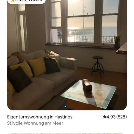
Beliebter Gäste-Favorit.
Eigentumswohnung in Hastings
Durchschnittli
4,93 (528)
Stilvolle Wohnung am Meer