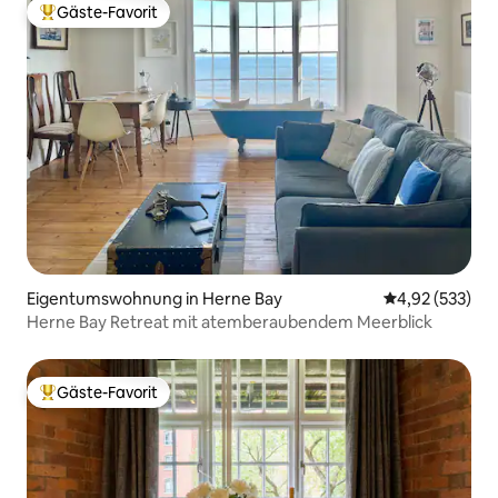
Gäste-Favorit
Beliebter Gäste-Favorit.
Eigentumswohnung in Herne Bay
Durchschnittli
4,92 (533)
Herne Bay Retreat mit atemberaubendem Meerblick
Gäste-Favorit
Beliebter Gäste-Favorit.