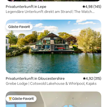
Privatunterkunft in Lepe
Durchschnittli
4,98 (145)
Legendäre Unterkunft direkt am Strand | The Watch
House, Lepe
Gäste-Favorit
Gäste-Favorit
Privatunterkunft in Gloucestershire
Durchschnittl
4,92 (315)
Grebe Lodge | Cotswold Lakehouse & Whirlpool, Kajaks
Gäste-Favorit
Beliebter Gäste-Favorit.