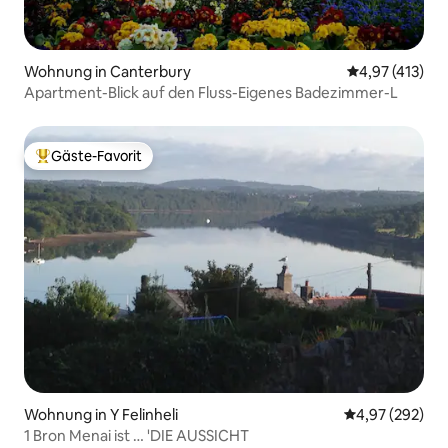
Wohnung in Canterbury
Durchschnittl
4,97 (413)
Apartment-Blick auf den Fluss-Eigenes Badezimmer-L
Gäste-Favorit
Beliebter Gäste-Favorit.
Wohnung in Y Felinheli
Durchschnittli
4,97 (292)
1 Bron Menai ist … 'DIE AUSSICHT