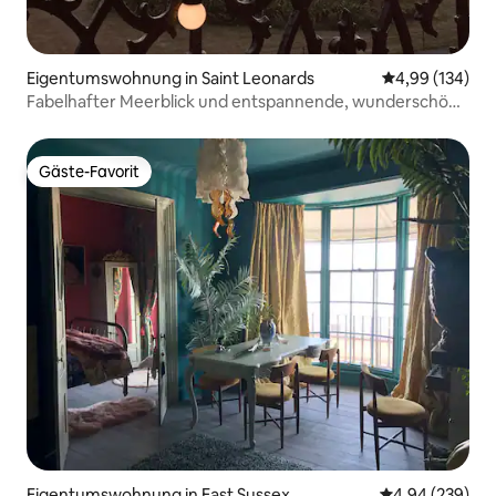
Eigentumswohnung in Saint Leonards
Durchschnittli
4,99 (134)
Fabelhafter Meerblick und entspannende, wunderschöne
Innenräume
Gäste-Favorit
Gäste-Favorit
Eigentumswohnung in East Sussex
Durchschnittli
4,94 (239)