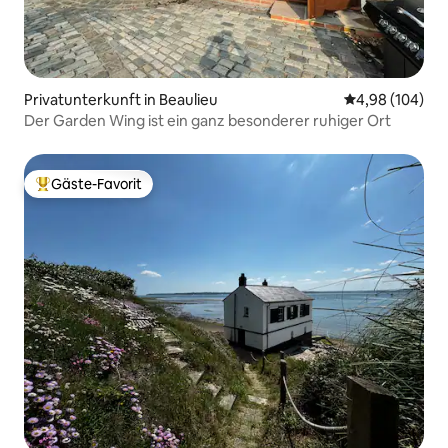
Privatunterkunft in Beaulieu
Durchschnittli
4,98 (104)
Der Garden Wing ist ein ganz besonderer ruhiger Ort
Gäste-Favorit
Beliebter Gäste-Favorit.