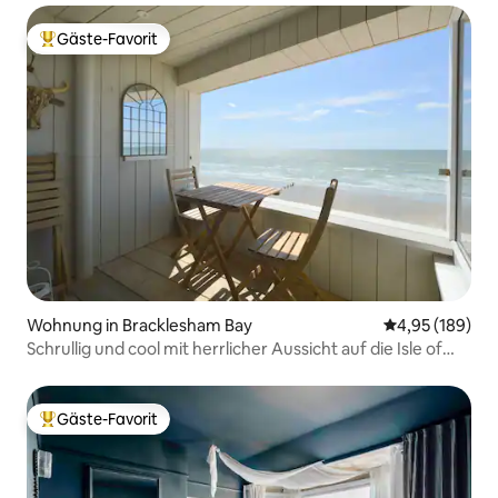
Gäste-Favorit
Beliebter Gäste-Favorit.
Wohnung in Bracklesham Bay
Durchschnittli
4,95 (189)
Schrullig und cool mit herrlicher Aussicht auf die Isle of
Wight
Gäste-Favorit
Beliebter Gäste-Favorit.