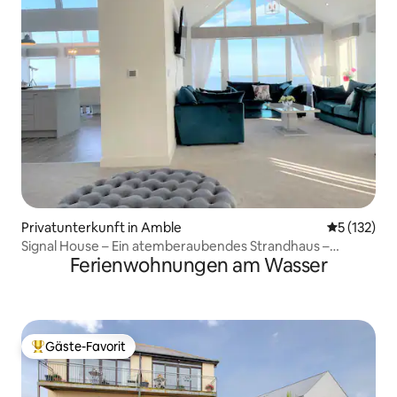
Privatunterkunft in Amble
Durchschni
5 (132)
Signal House – Ein atemberaubendes Strandhaus –
Ferienwohnungen am Wasser
Baujahr 2020
Gäste-Favorit
Beliebter Gäste-Favorit.