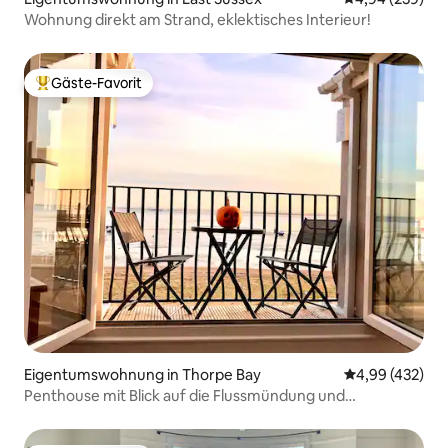
Wohnung direkt am Strand, eklektisches Interieur!
Gäste-Favorit
Beliebter Gäste-Favorit.
Eigentumswohnung in Thorpe Bay
Durchschnittli
4,99 (432)
Penthouse mit Blick auf die Flussmündung und
Privatparkplatz