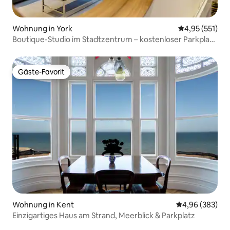
Wohnung in York
Durchschnittl
4,95 (551)
Boutique-Studio im Stadtzentrum – kostenloser Parkplatz
vor Ort
Gäste-Favorit
Gäste-Favorit
Wohnung in Kent
Durchschnittli
4,96 (383)
Einzigartiges Haus am Strand, Meerblick & Parkplatz