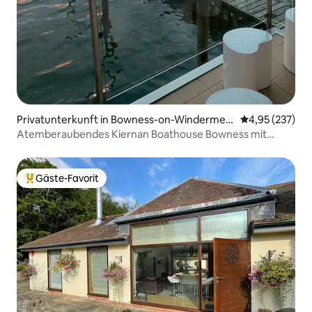
Privatunterkunft in Bowness-on-Windermer
Durchschnittli
4,95 (237)
e
Atemberaubendes Kiernan Boathouse Bowness mit
Whirlpool
Gäste-Favorit
Beliebter Gäste-Favorit.