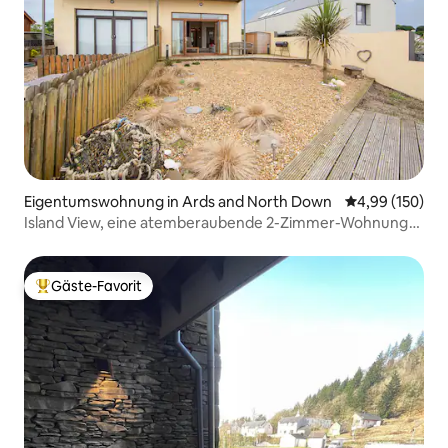
Eigentumswohnung in Ards and North Down
Durchschnittli
4,99 (150)
Island View, eine atemberaubende 2-Zimmer-Wohnung
am Meer
Gäste-Favorit
Beliebter Gäste-Favorit.