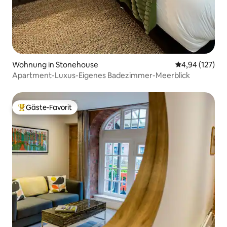
Wohnung in Stonehouse
Durchschnittl
4,94 (127)
Apartment-Luxus-Eigenes Badezimmer-Meerblick
Gäste-Favorit
Beliebter Gäste-Favorit.