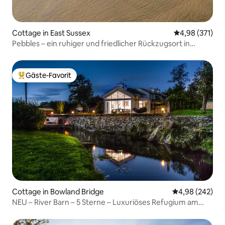
Cottage in East Sussex
Durchschnittl
4,98 (371)
Pebbles – ein ruhiger und friedlicher Rückzugsort in
Meeresnähe
Gäste-Favorit
Beliebter Gäste-Favorit.
Cottage in Bowland Bridge
Durchschnittli
4,98 (242)
NEU – River Barn – 5 Sterne – Luxuriöses Refugium am
Fluss