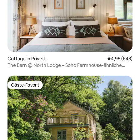
Cottage in Privett
Durchschnittli
4,95 (643)
The Barn @ North Lodge – Soho Farmhouse-ähnliche
Hütte
Gäste-Favorit
Gäste-Favorit