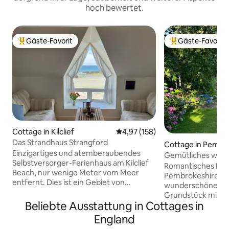
hoch bewertet.
Gäste-Favorit
Gäste-Favorit
Beliebter Gäste-Favorit.
Beliebter Gäste-F
Cottage in Kilclief
Durchschnittliche Bewertung: 4
4,97 (158)
Das Strandhaus Strangford
Cottage in Pembr
Einzigartiges und atemberaubendes
Gemütliches walis
Selbstversorger-Ferienhaus am Kilclief
idyllischem 3 Hek
Romantisches Feri
Beach, nur wenige Meter vom Meer
Grundstück
Pembrokeshire au
entfernt. Dies ist ein Gebiet von
wunderschönen 3
außergewöhnlicher natürlicher
Grundstück mit Sa
Schönheit in der Nähe von Strangford –
Beliebte Ausstattung in Cottages in
Schwimmteich (re
genieße Wassersport (insbesondere
Spielzimmer und K
England
Schwimmen), Wandern, Radfahren,
Hügelwanderungen