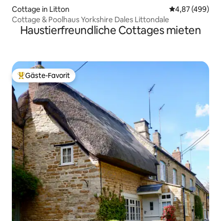
Cottage in Litton
Durchschnittli
4,87 (499)
Cottage & Poolhaus Yorkshire Dales Littondale
Haustierfreundliche Cottages mieten
Gäste-Favorit
Beliebter Gäste-Favorit.