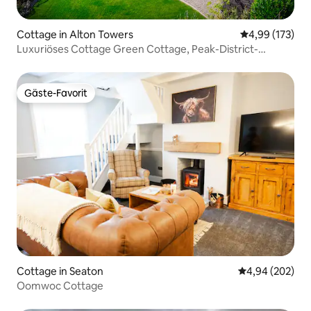
Cottage in Alton Towers
Durchschnittl
4,99 (173)
Luxuriöses Cottage Green Cottage, Peak-District-
Nationalpark
Gäste-Favorit
Gäste-Favorit
Cottage in Seaton
Durchschnittli
4,94 (202)
Oomwoc Cottage