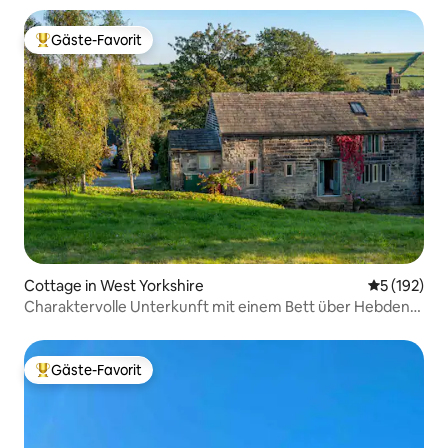
Gäste-Favorit
Beliebter Gäste-Favorit.
Cottage in West Yorkshire
Durchschni
5 (192)
Charaktervolle Unterkunft mit einem Bett über Hebden
Bridge
Gäste-Favorit
Beliebter Gäste-Favorit.