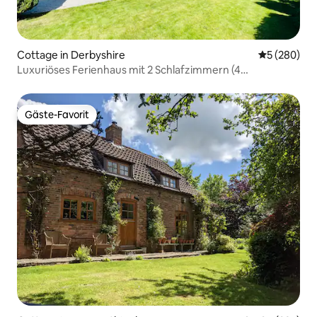
Cottage in Derbyshire
Durchschnit
5 (280)
Luxuriöses Ferienhaus mit 2 Schlafzimmern (4
Schlafplätze) und atemberaubender Aussicht
Gäste-Favorit
Gäste-Favorit