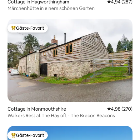
Cottage in Hagworthingham
Durchschnittli
4,94 (287)
Märchenhütte in einem schönen Garten
Gäste-Favorit
Beliebter Gäste-Favorit.
Cottage in Monmouthshire
Durchschnittli
4,98 (270)
Walkers Rest at The Hayloft - The Brecon Beacons
Gäste-Favorit
Beliebter Gäste-Favorit.