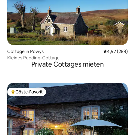
Cottage in Powys
Durchschnittli
4,97 (289)
Kleines Pudding-Cottage
Private Cottages mieten
Gäste-Favorit
Beliebter Gäste-Favorit.