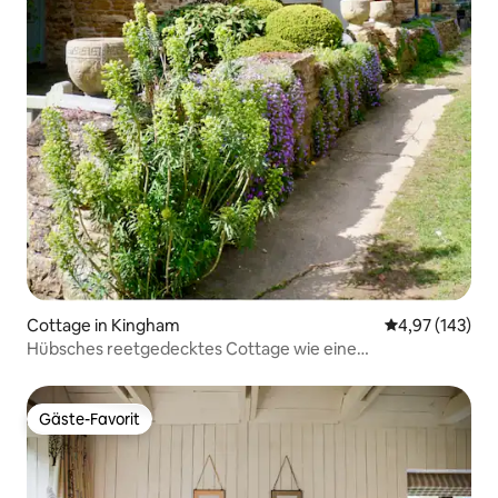
Cottage in Kingham
Durchschnittl
4,97 (143)
Hübsches reetgedecktes Cottage wie eine
Pralinenschachtel
Gäste-Favorit
Gäste-Favorit