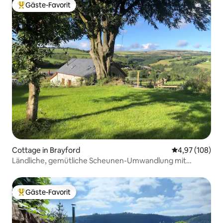
Gäste-Favorit
Beliebter Gäste-Favorit.
Cottage in Brayford
Durchschnittli
4,97 (108)
Ländliche, gemütliche Scheunen-Umwandlung mit
atemberaubendem Panorama.
Gäste-Favorit
Beliebter Gäste-Favorit.