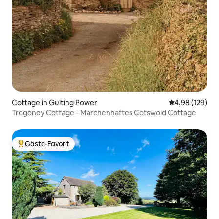
Cottage in Guiting Power
Durchschnittli
4,98 (129)
Tregoney Cottage - Märchenhaftes Cotswold Cottage
Gäste-Favorit
Beliebter Gäste-Favorit.