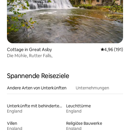
Cottage in Great Asby
Durchschnittl
4,96 (191)
Die Mühle, Rutter Falls,
Spannende Reiseziele
Andere Arten von Unterkünften
Unternehmungen
Unterkünfte mit behindertengerechtem Bett
Leuchttürme
England
England
Villen
Religiöse Bauwerke
England
England