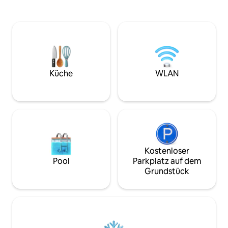
Vogelbeobachtung, Entspannung und
atemberaubende 
vieles mehr in unserer gemütlichen
Klippenwanderung
Unterkunft mit einem Schlafzimmer.
Beobachte die St
Alle unsere Zimmer (außer dem
bequemen Kingsiz
Badezimmer!) sind von Tourism NI
dir an einem Holz
zertifiziert und bieten einen
(kostenloses Hol
spektakulären Meerblick. Restaurants
mit Badewanne, D
sind nur eine kurze Autofahrt entfernt,
Fußbodenheizung.
Küche
WLAN
und Berge, Golfplätze,
Küche mit Kaffee
Naturschutzgebiete und vieles mehr
Überdachter Sitzpl
sind schnell erreichbar.
Feuerstelle und Gri
Smart-TV (Netflix 
Hunde willkomme
Kostenloser
Pool
Parkplatz auf dem
Grundstück