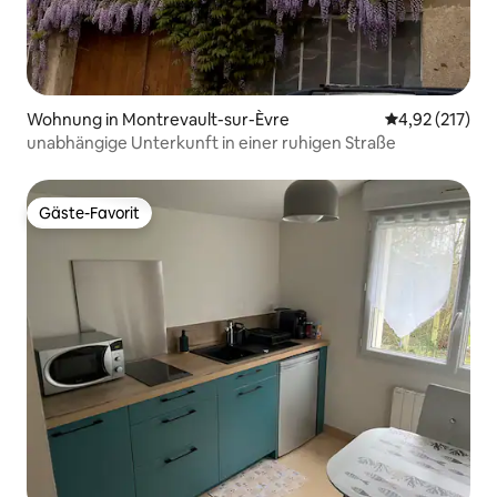
Wohnung in Montrevault-sur-Èvre
Durchschnittl
4,92 (217)
unabhängige Unterkunft in einer ruhigen Straße
Gäste-Favorit
Gäste-Favorit