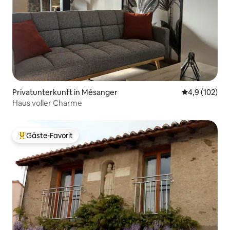
Privatunterkunft in Mésanger
Durchschnitt
4,9 (102)
Haus voller Charme
Gäste-Favorit
Beliebter Gäste-Favorit.