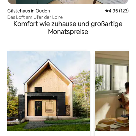
Gästehaus in Oudon
Durchschnittl
4,96 (123)
Das Loft am Ufer der Loire
Komfort wie zuhause und großartige
Monatspreise