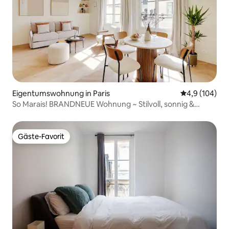
Eigentumswohnung in Paris
Durchschnitt
4,9 (104)
So Marais! BRANDNEUE Wohnung ~ Stilvoll, sonnig &
komfortabel
Gäste-Favorit
Gäste-Favorit