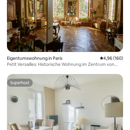
Eigentumswohnung in Paris
Durchschnittli
4,96 (160)
Petit Versailles: Historische Wohnung im Zentrum von
Paris
Superhost
Superhost