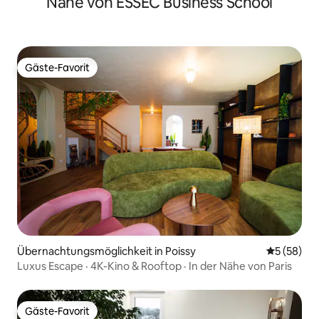
Nähe von ESSEC Business School
Gäste-Favorit
Gäste-Favorit
Übernachtungsmöglichkeit in Poissy
Durchschni
5 (58)
Luxus Escape · 4K-Kino & Rooftop · In der Nähe von Paris
Gäste-Favorit
Gäste-Favorit