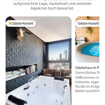
aufgrund ihrer Lage, Sauberkeit und weiteren
Aspekten hoch bewertet.
Gäste-Favorit
Gäste-Favorit
Beliebter Gäste-Favorit.
Gäste-Favorit
Gästehaus in Pont
Gemütliches Studi
Terrasse
Willkommen in Pon
hübsche, eigenstä
Studio im Erdgesc
bietet sowohl Kom
Unabhängigkeit. Id
Kurzurlaub zu zwe
Geschäftsreise. D