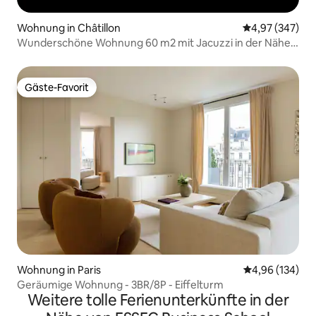
Wohnung in Châtillon
Durchschnittli
4,97 (347)
Wunderschöne Wohnung 60 m2 mit Jacuzzi in der Nähe
von Paris
Gäste-Favorit
Gäste-Favorit
Wohnung in Paris
Durchschnittli
4,96 (134)
Geräumige Wohnung - 3BR/8P - Eiffelturm
Weitere tolle Ferienunterkünfte in der