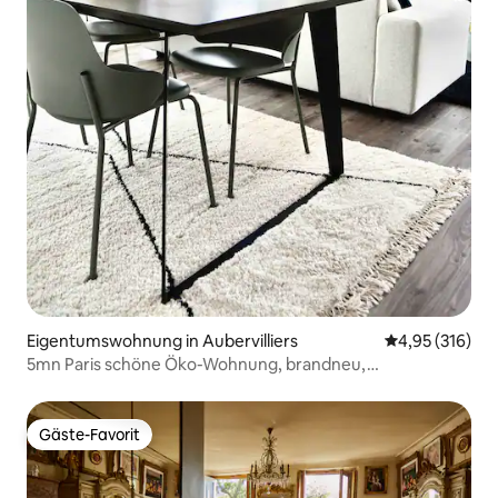
Eigentumswohnung in Aubervilliers
Durchschnittl
4,95 (316)
5mn Paris schöne Öko-Wohnung, brandneu,
sonnengeflutet - 4*
Gäste-Favorit
Gäste-Favorit