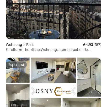
Wohnung in Paris
Durchschnittl
4,93 (157)
Eiffelturm - herrliche Wohnung: atemberaubende
Aussicht & Klimaanlage
Superhost
Superhost