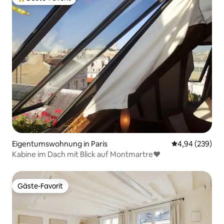
Beliebter Gäste-Favorit.
Eigentumswohnung in Paris
Durchschnittli
4,94 (239)
Kabine im Dach mit Blick auf Montmartre♥
Gäste-Favorit
Gäste-Favorit