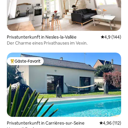
Privatunterkunft in Nesles-la-Vallée
Durchschnitt
4,9 (144)
Der Charme eines Privathauses im Vexin.
Gäste-Favorit
Beliebter Gäste-Favorit.
Privatunterkunft in Carrières-sur-Seine
Durchschnittl
4,96 (112)