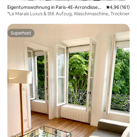
Eigentumswohnung in Paris-4E-Arrondissem
Durchschnittl
4,96 (161)
ent
*Le Marais Luxus & Stil: Aufzug, Waschmaschine, Trockner
Superhost
Superhost