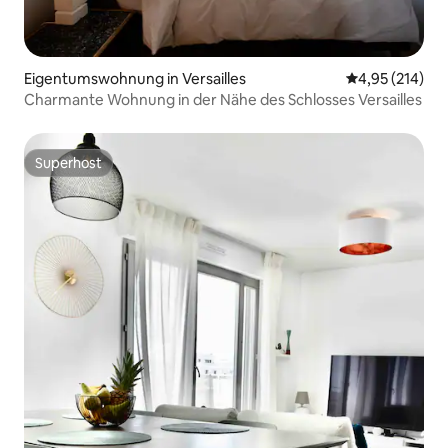
Eigentumswohnung in Versailles
Durchschnittl
4,95 (214)
Charmante Wohnung in der Nähe des Schlosses Versailles
Superhost
Superhost