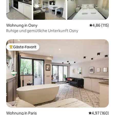
Wohnung in Osny
Durchschnittl
4,86 (115)
Ruhige und gemütliche Unterkunft Osny
Gäste-Favorit
Beliebter Gäste-Favorit.
Wohnung in Paris
Durchschnittli
4,97 (160)