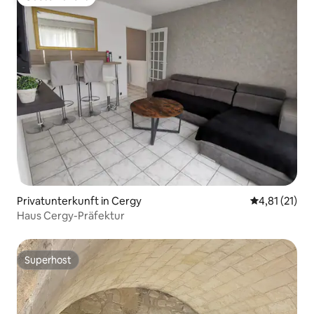
Gäste-Favorit
Privatunterkunft in Cergy
Durchschnitt
4,81 (21)
Haus Cergy-Präfektur
Superhost
Superhost