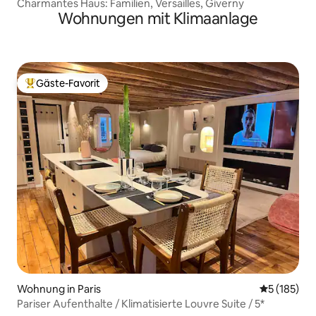
Charmantes Haus: Familien, Versailles, Giverny
Wohnungen mit Klimaanlage
Gäste-Favorit
Beliebter Gäste-Favorit.
Wohnung in Paris
Durchschni
5 (185)
Pariser Aufenthalte / Klimatisierte Louvre Suite / 5*