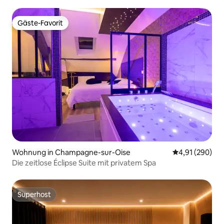
Gäste-Favorit
Gäste-Favorit
Wohnung in Champagne-sur-Oise
Durchschnittli
4,91 (290)
Die zeitlose Éclipse Suite mit privatem Spa
Superhost
Superhost