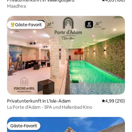
Maadhira
Gäste-Favorit
Beliebter Gäste-Favorit.
Privatunterkunft in L'Isle-Adam
Durchschnittli
4,99 (210)
La Porte d'Adam - SPA und Hallenbad Kino
Gäste-Favorit
Gäste-Favorit