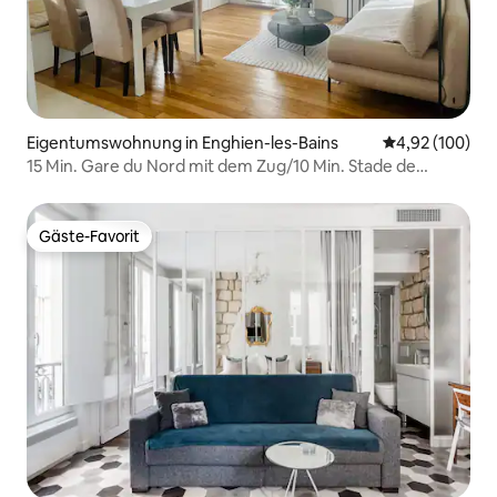
Eigentumswohnung in Enghien-les-Bains
Durchschnittli
4,92 (100)
15 Min. Gare du Nord mit dem Zug/10 Min. Stade de
France
Gäste-Favorit
Gäste-Favorit