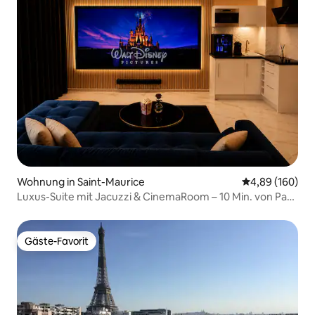
Wohnung in Saint-Maurice
Durchschnittli
4,89 (160)
Luxus-Suite mit Jacuzzi & CinemaRoom – 10 Min. von Paris
entfernt
Gäste-Favorit
Gäste-Favorit