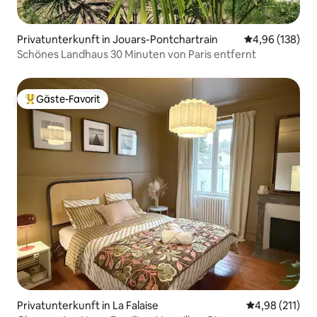
Privatunterkunft in Jouars-Pontchartrain
Durchschnittli
4,96 (138)
Schönes Landhaus 30 Minuten von Paris entfernt
Gäste-Favorit
Beliebter Gäste-Favorit.
Privatunterkunft in La Falaise
Durchschnittl
4,98 (211)