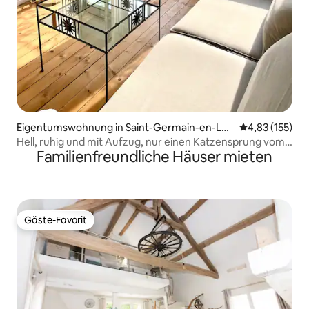
Eigentumswohnung in Saint-Germain-en-Lay
Durchschnittl
4,83 (155)
e
Hell, ruhig und mit Aufzug, nur einen Katzensprung vom
Familienfreundliche Häuser mieten
RER entfernt
Gäste-Favorit
Gäste-Favorit