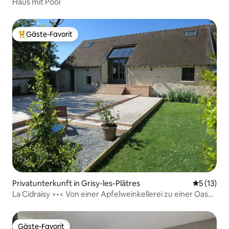
Haus mit Pool
Gäste-Favorit
Beliebter Gäste-Favorit.
Privatunterkunft in Grisy-les-Plâtres
Durchschn
5 (13)
La Cidraisy >•< Von einer Apfelweinkellerei zu einer Oase
der Ruhe
Gäste-Favorit