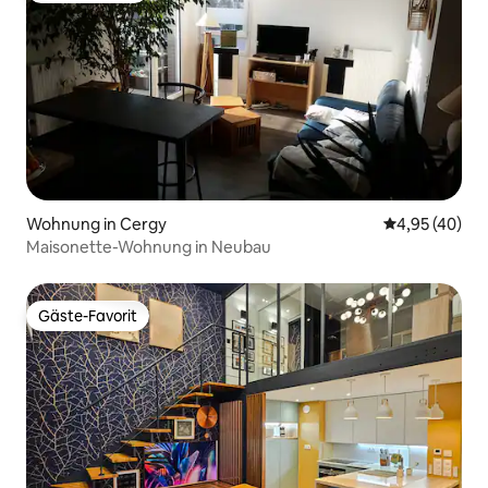
Wohnung in Cergy
Durchschnittl
4,95 (40)
Maisonette-Wohnung in Neubau
Gäste-Favorit
Gäste-Favorit