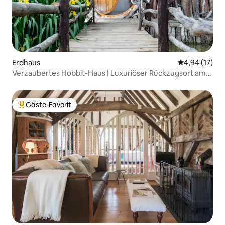
Erdhaus
Durchschnitt
4,94 (17)
Verzaubertes Hobbit-Haus | Luxuriöser Rückzugsort am
See
Gäste-Favorit
Beliebter Gäste-Favorit.