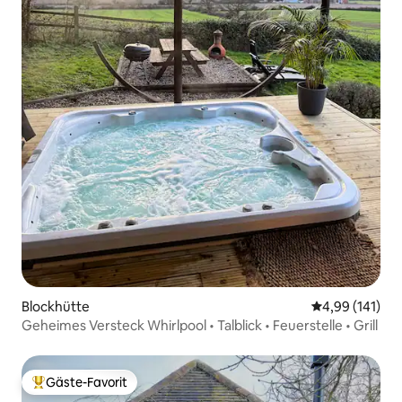
Blockhütte
Durchschnittl
4,99 (141)
Geheimes Versteck Whirlpool • Talblick • Feuerstelle • Grill
Gäste-Favorit
Beliebter Gäste-Favorit.