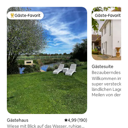
Gäste-Favorit
Gäste-Favorit
Beliebter Gäste-Favorit.
Gäste-Favorit
Gästesuite
Bezauberndes Ne
Schlafzimmern un
Willkommen im „T
super versteckten 
ländlichen Lage ver
Meilen von der Kü
„Adventure Island“
on-Sea und nur 33
entfernt liegt. Ei
A13 und A127. „The
Gästehaus
Durchschnittliche Bewertung: 4
4,99 (190)
perfekte Rahmen 
Wiese mit Blick auf das Wasser, ruhige
Anlässe, Geburtst