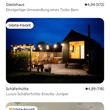
Gästehaus
Durchschnittli
4,94 (572)
Einzigartige Umwandlung eines Tudor Barn
Gäste-Favorit
Gäste-Favorit
Schäferhütte
Durchschnittl
4,89 (118)
Luxus-Schäferhütte-Ensuite-Juniper
Gäste-Favorit