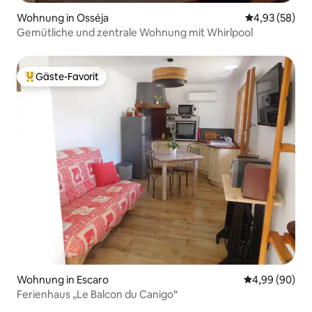
Wohnung in Osséja
Durchschnittl
4,93 (58)
Gemütliche und zentrale Wohnung mit Whirlpool
Gäste-Favorit
Beliebter Gäste-Favorit.
Wohnung in Escaro
Durchschnittl
4,99 (90)
Ferienhaus „Le Balcon du Canigo“