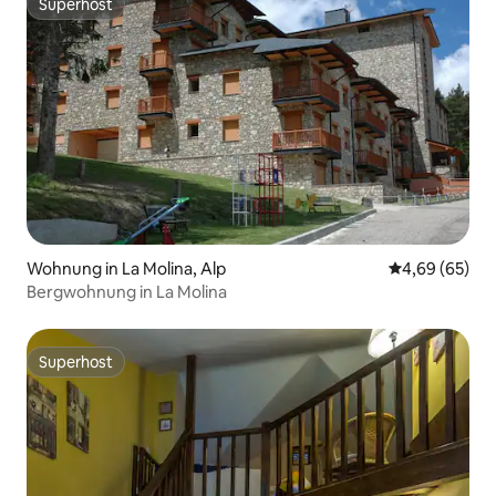
Superhost
Superhost
Wohnung in La Molina, Alp
Durchschnittl
4,69 (65)
Bergwohnung in La Molina
Superhost
Superhost