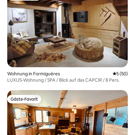
Wohnung in Formiguères
Durchschni
5 (50)
LUXUS-Wohnung / SPA / Blick auf das CAPCIR / 8 Pers.
Gäste-Favorit
Gäste-Favorit