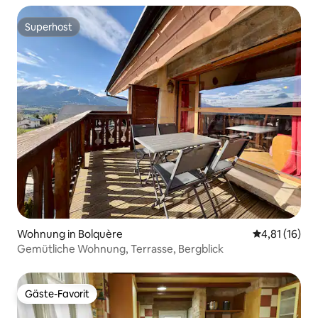
Superhost
Superhost
Wohnung in Bolquère
Durchschnitt
4,81 (16)
Gemütliche Wohnung, Terrasse, Bergblick
Gäste-Favorit
Gäste-Favorit