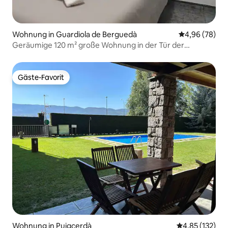
Wohnung in Guardiola de Berguedà
Durchschnittl
4,96 (78)
Geräumige 120 m² große Wohnung in der Tür der
Pyrenäen
Gäste-Favorit
Gäste-Favorit
Wohnung in Puigcerdà
Durchschnittl
4,85 (132)