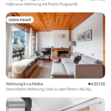
Halb neue Wohnung mit Pool in Puigcerdà
Gäste-Favorit
Gäste-Favorit
Wohnung in La Molina
Durchschnitt
4,92 (12)
Gemütliche Wohnung | Geh zu den Pisten | Niu by
Palmera
Superhost
Superhost