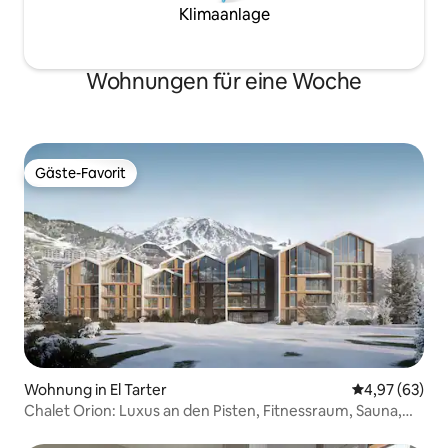
Klimaanlage
Wohnungen für eine Woche
Gäste-Favorit
Gäste-Favorit
Wohnung in El Tarter
Durchschnittl
4,97 (63)
Chalet Orion: Luxus an den Pisten, Fitnessraum, Sauna,
Pool