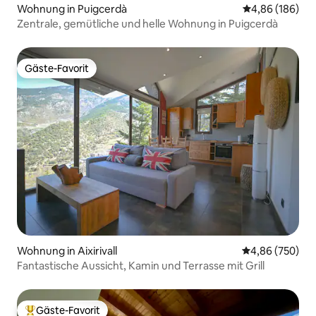
Wohnung in Puigcerdà
Durchschnittli
4,86 (186)
Zentrale, gemütliche und helle Wohnung in Puigcerdà
Gäste-Favorit
Gäste-Favorit
Wohnung in Aixirivall
Durchschnittli
4,86 (750)
Fantastische Aussicht, Kamin und Terrasse mit Grill
Gäste-Favorit