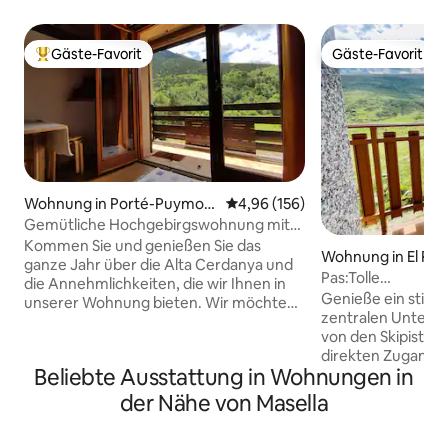
Gäste-Favorit
Gäste-Favorit
Beliebter Gäste-Favorit.
Gäste-Favorit
Wohnung in Porté-Puymor
Durchschnittliche Bewertung: 4
4,96 (156)
ens
Gemütliche Hochgebirgswohnung mit
Aussicht
Kommen Sie und genießen Sie das
Wohnung in El Pas 
ganze Jahr über die Alta Cerdanya und
Pas:Tolle
die Annehmlichkeiten, die wir Ihnen in
Aussicht+Skipist
Genieße ein stilvol
unserer Wohnung bieten. Wir möchten,
007353
zentralen Unterku
dass es Ihnen an nichts fehlt und Sie
von den Skipisten 
einen unvergesslichen Aufenthalt in
direkten Zugang z
einer privilegierten Umgebung des
Beliebte Ausstattung in Wohnungen in
Dienstleistungen (
Hochgebirges (1600 m) haben. Wir laden
Supermärkte, Apo
Sie ein, das kleine Dorf Portè und das
der Nähe von Masella
Sportgeschäfte) d
Querol-Tal mit spektakulärem Blick auf
bietet. Die Unterk
das Carlit-Massiv und eines der