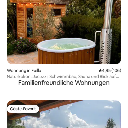
Wohnung in Fuilla
Durchschnittli
4,95 (106)
Naturkokon: Jacuzzi, Schwimmbad, Sauna und Blick auf
Familienfreundliche Wohnungen
den Canigou
Gäste-Favorit
Gäste-Favorit