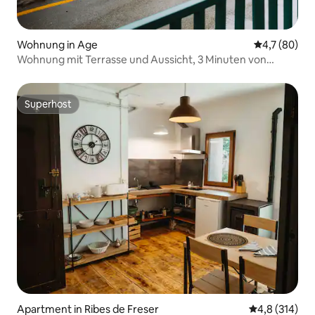
Wohnung in Age
Durchschnit
4,7 (80)
Wohnung mit Terrasse und Aussicht, 3 Minuten von
Puigcerdà
Superhost
Superhost
Apartment in Ribes de Freser
Durchschnitt
4,8 (314)