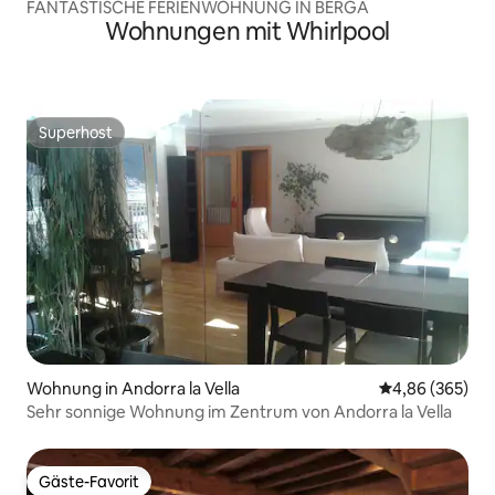
FANTASTISCHE FERIENWOHNUNG IN BERGA
Wohnungen mit Whirlpool
Superhost
Superhost
Wohnung in Andorra la Vella
Durchschnittli
4,86 (365)
Sehr sonnige Wohnung im Zentrum von Andorra la Vella
Gäste-Favorit
Gäste-Favorit