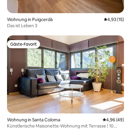
Wohnung in Puigcerdà
Durchschnitt
4,93 (15)
Das ist Leben 3
Gäste-Favorit
Gäste-Favorit
Wohnung in Santa Coloma
Durchschnittl
4,96 (49)
Künstlerische Maisonette-Wohnung mit Terrasse | 10