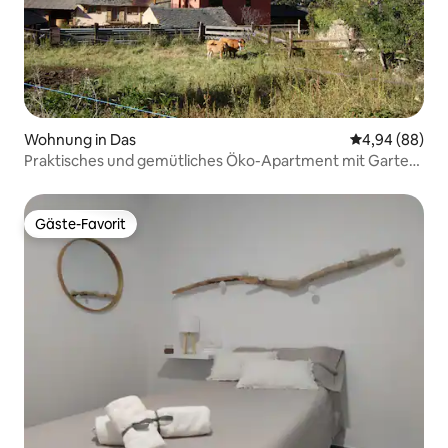
Wohnung in Das
Durchschnittl
4,94 (88)
Praktisches und gemütliches Öko-Apartment mit Garten
in Das
Gäste-Favorit
Gäste-Favorit