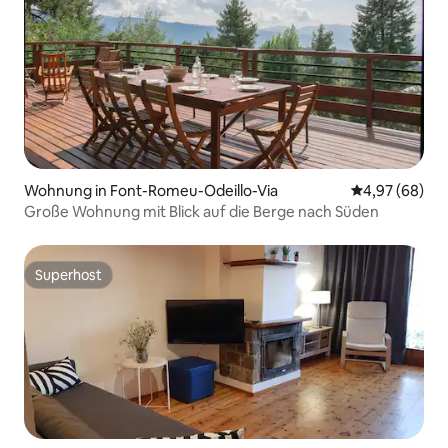
Wohnung in Font-Romeu-Odeillo-Via
Durchschnittl
4,97 (68)
Große Wohnung mit Blick auf die Berge nach Süden
Superhost
Superhost