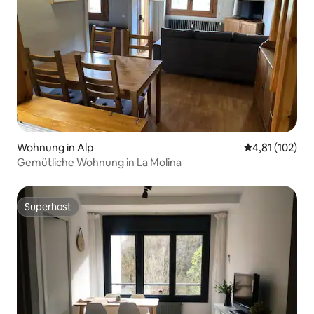
Wohnung in Alp
Durchschnittl
4,81 (102)
Gemütliche Wohnung in La Molina
Superhost
Superhost