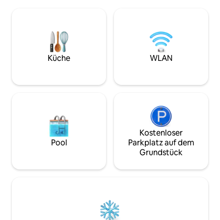
Komfort und alles
schönsten Seengebiete der Region zu
unvergessliche Ta
entdecken. 5 Minuten zu Fuß vom
ist nach Osten au
Sessellift Estanyol und 20 Minuten von
über einen Balkon
Puigcerdà und Pas de la Casa (Andorra)
einem Buch entsp
entfernt.
etwas trinken kan
spektakulären Ber
Küche
WLAN
Kostenloser
Pool
Parkplatz auf dem
Grundstück