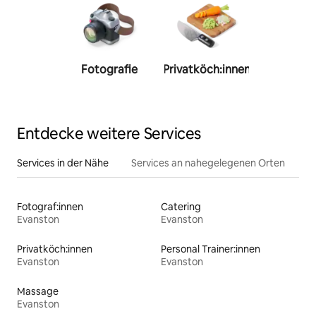
Fotografie
Privatköch:innen
Person
Trainer:
Entdecke weitere Services
Services in der Nähe
Services an nahegelegenen Orten
Fotograf:innen
Catering
Evanston
Evanston
Privatköch:innen
Personal Trainer:innen
Evanston
Evanston
Massage
Evanston