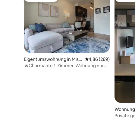
Gäste-Favorit
Gäste-Fa
Eigentumswohnung in Missi
Durchschnittliche Bewe
4,86 (269)
ssauga
🔥Charmante 1-Zimmer-Wohnung nur
wenige🔥 Schritte von Square One
entfernt!👌
Wohnung 
Private 
in der In