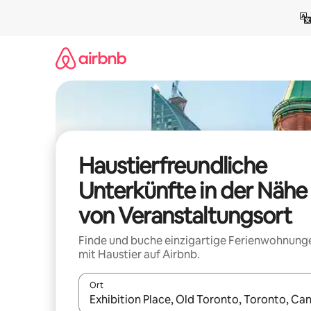
Zu
Inhalten
springen
Haustierfreundliche
Unterkünfte in der Nähe
von Veranstaltungsort
Finde und buche einzigartige Ferienwohnung
mit Haustier auf Airbnb.
Ort
Wenn Ergebnisse verfügbar sind, navigiere mit d