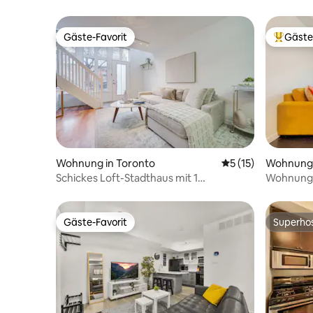
Gäste-Favorit
Gäste
Gäste-Favorit
Beliebte
Wohnung in Toronto
Durchschnittliche
5 (15)
Wohnung 
Schickes Loft-Stadthaus mit 1
Wohnung i
Schlafzimmer in Liberty Village
Parkplätz
Gäste-Favorit
Superho
Gäste-Favorit
Superho