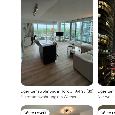
Eigentumswohnung in Toron
Durchschnittliche Bew
4,97 (30)
Eigentum
to
nto
Eigentumswohnung am Wasser |
Nur weni
Rückzugsort mit Seeblick | Kostenlose
entfernt 
Parkplätze
+ Parkpla
Gäste-Favorit
Gäste-Fa