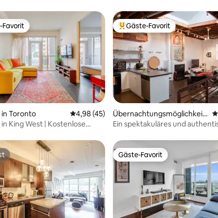
-Favorit
Gäste-Favorit
r Gäste-Favorit.
Beliebter Gäste-Favorit.
 Bewertung: 5 von 5, 15 Bewertungen
in Toronto
Durchschnittliche Bewertung: 4,98 von 5, 
4,98 (45)
Übernachtungsmöglichkeit i
D
n Toronto
n King West | Kostenlose
Ein spektakuläres und authenti
e + erstklassige Lage
Loft!
st
Gäste-Favorit
st
Gäste-Favorit