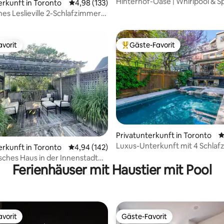
Hinterhof-Oase | Whirlpool & Spi
erkunft in Toronto
Durchschnittliche Bewertung: 4,98 von 5, 1
4,98 (133)
In der Nähe von DT
es Leslieville 2-Schlafzimmer-
vorit
Gäste-Favorit
vorit
Beliebter Gäste-Favorit.
wertung: 4,9 von 5, 132 Bewertungen
Privatunterkunft in Toronto
D
Luxus-Unterkunft mit 4 Schla
erkunft in Toronto
Durchschnittliche Bewertung: 4,94 von 5, 1
4,94 (142)
365 Tage geöffnet – beheizter 
isches Haus in der Innenstadt
Whirlpool
Ferienhäuser mit Haustier mit Pool
nto, Cabbagetown
vorit
Gäste-Favorit
vorit
Gäste-Favorit