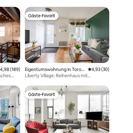
Gäste-Favorit
Gäste-Favorit
45 Bewertungen
urchschnittliche Bewertung: 4,98 von 5, 189 Bewertungen
4,98 (189)
Eigentumswohnung in Toron
Durchschnittliche Be
4,93 (30)
to
sches
Liberty Village: Reihenhaus mit
1 Schlafzimmer, Parkplatz und 2 Bädern
Gäste-Favorit
Gäste-Favorit