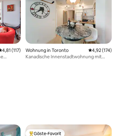
Durchschnittliche Bewertung: 4,81 von 5, 117 Bewertungen
4,81 (117)
Wohnung in Toronto
Durchschnittliche Bew
4,92 (174)
he
Kanadische Innenstadtwohnung mit
se und
Kingsize-Bett + kostenlosem Parken
49 Bewertungen
Gäste-Favorit