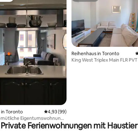
vorit
Superhost
Reihenhaus in Toronto
D
King West Triplex Main FLR PVT
rtung: 4,86 von 5, 269 Bewertungen
BDRM Parken
in Toronto
Durchschnittliche Bewertung: 4,93 von 5, 
4,93 (99)
gemütliche Eigentumswohnung
Private Ferienwohnungen mit Haustier
nenstadt