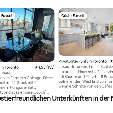
-Favorit
Gäste-Favorit
r Gäste-Favorit.
Gäste-Favorit
Privatunterkunft in Toronto
D
Luxus-Unterkunft mit 4 Schlaf
ertung: 4,83 von 5, 161 Bewertungen
in Toronto
Durchschnittliche Bewertung: 4,98 von 5, 1
4,98 (133)
Weltmeisterschaft | High Park 
Luxuriöses Haus mit 4 Schlafz
rnhaus
4,5 Bädern und Platz für 8 Per
n im Farmer's Cottage! Diese
pulsierenden West End von Tor
eit im 22. Stock mit 2
wenige Schritte von den Cafés
mern (Kingsize-Bett,
Restaurants von Roncesvalles V
tt und ausziehbare Couch)
entfernt, 10 Gehminuten vom 
ustierfreundlichen Unterkünften in der
nen atemberaubenden Blick auf
Beach und vom High Park – Tor
Nur wenige Schritte vom
größtem öffentlichen Park – en
ark, Exhibition Place und
Das BMO Field (Austragungsort
 Stage entfernt. In der Nähe