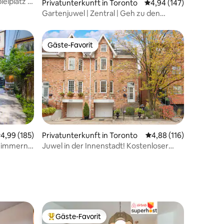
elplatz |
33 Bewertungen
Privatunterkunft in Toronto
Durchschnittliche Bew
4,94 (147)
Gartenjuwel | Zentral | Geh zu den
besten Orten der Stadt.
Gäste-Favorit
Gäste-Favorit
urchschnittliche Bewertung: 4,99 von 5, 185 Bewertungen
4,99 (185)
Privatunterkunft in Toronto
Durchschnittliche Bew
4,88 (116)
fzimmern:
Juwel in der Innenstadt! Kostenloser
42 Bewertungen
Pool und
Parkplatz + Dachterrasse + Grill im
Hinterhof
Gäste-Favorit
Beliebter Gäste-Favorit.