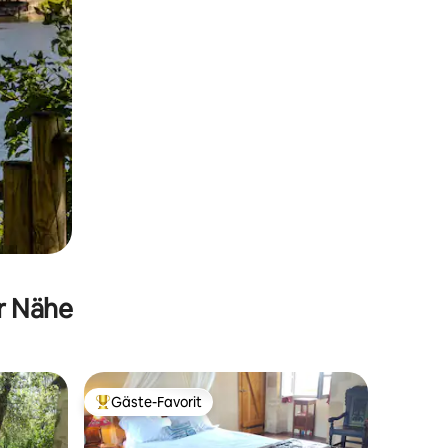
er Nähe
Gäste-Favorit
Beliebter Gäste-Favorit.