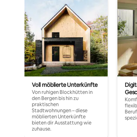
Voll möblierte Unterkünfte
Digi
Gesc
Von ruhigen Blockhütten in
den Bergen bis hin zu
Komfo
praktischen
flexi
Stadtwohnungen – diese
Beru
möblierten Unterkünfte
spezi
bieten dir Ausstattung wie
zuhause.