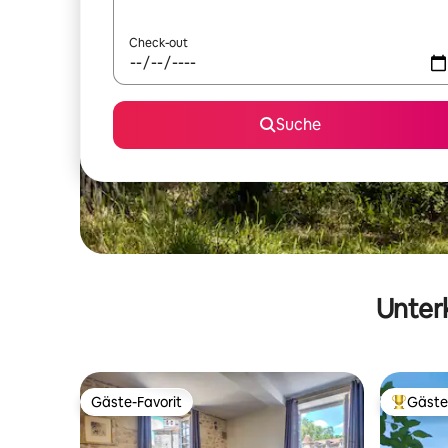
Check-out
Suche
Unterk
Gäste-Favorit
Gäste
Gäste-Favorit
Beliebte