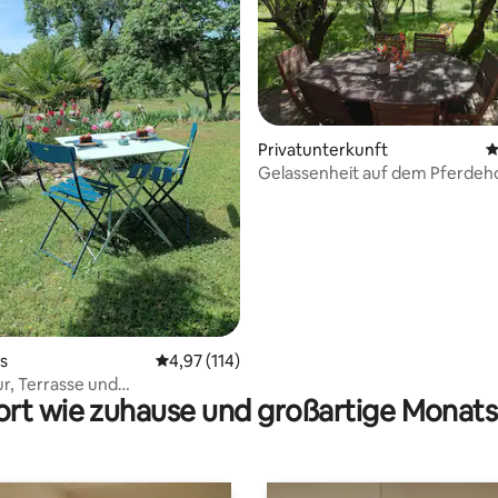
 Bewertung: 5 von 5, 12 Bewertungen
Privatunterkunft
D
Gelassenheit auf dem Pferdeh
s
Durchschnittliche Bewertung: 4,97 von 5, 1
4,97 (114)
ur, Terrasse und
rt wie zuhause und großartige Monats
chtes Abendessen