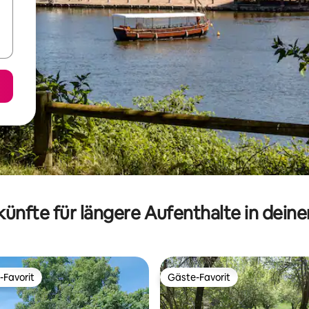
ünfte für längere Aufenthalte in dein
-Favorit
Gäste-Favorit
r Gäste-Favorit.
Gäste-Favorit