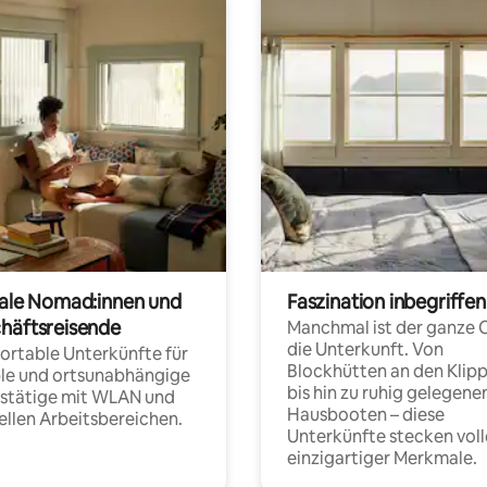
tale Nomad:innen und
Faszination inbegriffen
häftsreisende
Manchmal ist der ganze 
die Unterkunft. Von
rtable Unterkünfte für
Blockhütten an den Klip
ble und ortsunabhängige
bis hin zu ruhig gelegene
fstätige mit WLAN und
Hausbooten – diese
ellen Arbeitsbereichen.
Unterkünfte stecken voll
einzigartiger Merkmale.