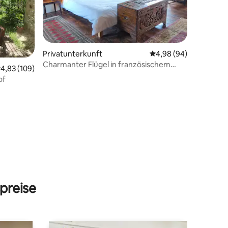
Privatunterkunft
Durchschnittliche Be
4,98 (94)
Charmanter Flügel in französischem
urchschnittliche Bewertung: 4,83 von 5, 109 Bewertungen
4,83 (109)
Landhaus
of
14 Bewertungen
preise