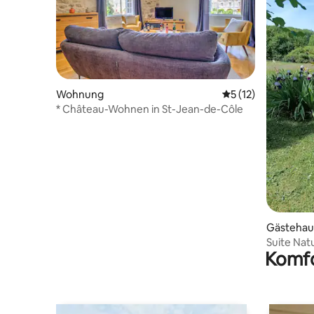
Wohnung
Durchschnittliche
5 (12)
* Château-Wohnen in St-Jean-de-Côle
Gästehau
Suite Nat
Komfo
hausgema