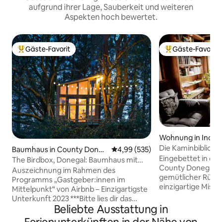
aufgrund ihrer Lage, Sauberkeit und weiteren
Aspekten hoch bewertet.
Gäste-Favorit
Gäste-Favorit
Beliebter Gäste-Favorit.
Beliebter Gäste-F
Wohnung in Inch I
Die Kaminbiblioth
Baumhaus in County Doneg
Durchschnittliche Bewertung: 4
4,99 (535)
Eingebettet in die
al
The Birdbox, Donegal: Baumhaus mit
County Donegal bi
Blick auf Glenveagh
Auszeichnung im Rahmen des
gemütlicher Rück
Programms „Gastgeber:innen im
einzigartige Misc
Mittelpunkt“ von Airbnb – Einzigartigste
Natur und Komfort.
Unterkunft 2023 ***Bitte lies dir das
bekannt für sein
Beliebte Ausstattung in
Inseratsprofil vollständig durch, um die
ruhige Natur und 
Unterkunft vor der Buchung vollständig