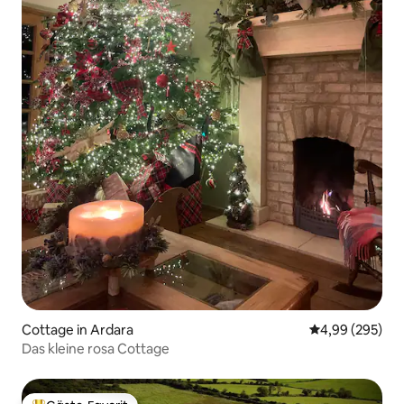
Cottage in Ardara
Durchschnittli
4,99 (295)
Das kleine rosa Cottage