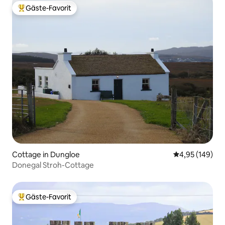
Gäste-Favorit
Beliebter Gäste-Favorit.
Cottage in Dungloe
Durchschnittli
4,95 (149)
Donegal Stroh-Cottage
Gäste-Favorit
Beliebter Gäste-Favorit.