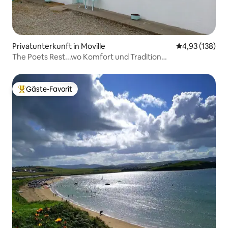
Privatunterkunft in Moville
Durchschnittl
4,93 (138)
The Poets Rest...wo Komfort und Tradition
aufeinandertreffen.
Gäste-Favorit
Beliebter Gäste-Favorit.