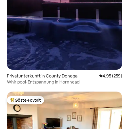
Privatunterkunft in County Donegal
Durchschnittli
4,95 (259)
Whirlpool-Entspannung in Hornhead
Gäste-Favorit
Beliebter Gäste-Favorit.