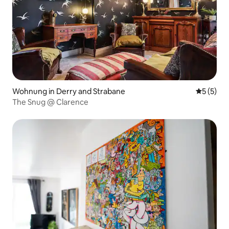
Wohnung in Derry and Strabane
Durchsch
5 (5)
The Snug @ Clarence