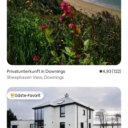
Privatunterkunft in Downings
Durchschnittl
4,93 (122)
Sheephaven View, Downings
Gäste-Favorit
Beliebter Gäste-Favorit.