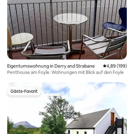
Eigentumswohnung in Derry and Strabane
Durchschnittli
4,89 (199)
Penthouse am Foyle. Wohnungen mit Blick auf den Foyle
Gäste-Favorit
Gäste-Favorit