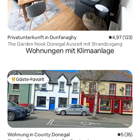
Privatunterkunft in Dunfanaghy
Durchschnittl
4,97 (123)
The Garden Nook Donegal Auszeit mit Strandzugang
Wohnungen mit Klimaanlage
Gäste-Favorit
Beliebter Gäste-Favorit.
Wohnung in County Donegal
Durchschn
5 (35)