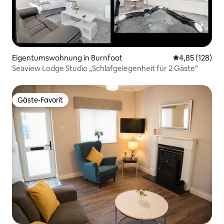
Eigentumswohnung in Burnfoot
Durchschnittl
4,85 (128)
Seaview Lodge Studio „Schlafgelegenheit für 2 Gäste“
Gäste-Favorit
Gäste-Favorit