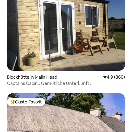
Blockhütte in Malin Head
Durchschnittl
4,9 (860)
Captains Cabin.. Gemütliche Unterkunft ..
Gäste-Favorit
Beliebter Gäste-Favorit.