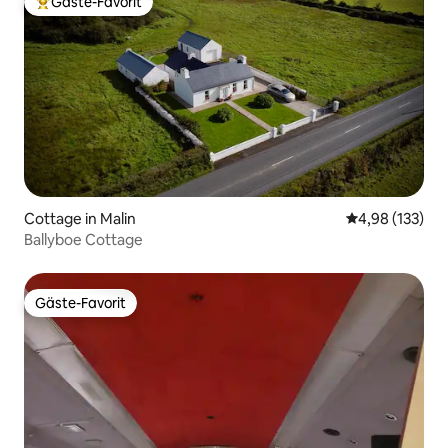
Gäste-Favorit
Beliebter Gäste-Favorit.
Cottage in Malin
Durchschnittl
4,98 (133)
Ballyboe Cottage
Gäste-Favorit
Gäste-Favorit