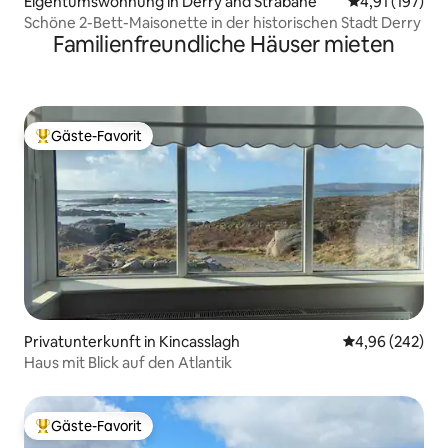
Eigentumswohnung in Derry and Strabane
Durchschnittl
4,91 (197)
Schöne 2-Bett-Maisonette in der historischen Stadt Derry
Familienfreundliche Häuser mieten
Gäste-Favorit
Beliebter Gäste-Favorit.
Privatunterkunft in Kincasslagh
Durchschnittli
4,96 (242)
Haus mit Blick auf den Atlantik
Gäste-Favorit
Beliebter Gäste-Favorit.