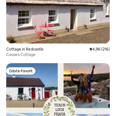
Cottage in Redcastle
Durchschnittli
4,96 (216)
Cassies Cottage
Gäste-Favorit
Gäste-Favorit