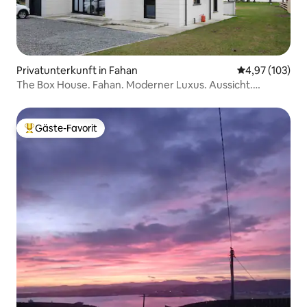
Privatunterkunft in Fahan
Durchschnittl
4,97 (103)
The Box House. Fahan. Moderner Luxus. Aussicht.
Donegal.
Gäste-Favorit
Beliebter Gäste-Favorit.