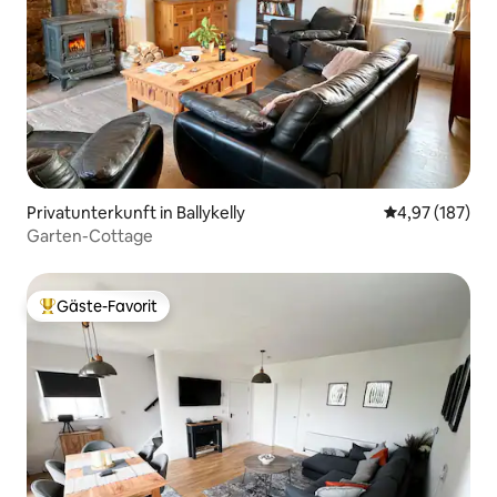
Privatunterkunft in Ballykelly
Durchschnittl
4,97 (187)
Garten-Cottage
Gäste-Favorit
Beliebter Gäste-Favorit.