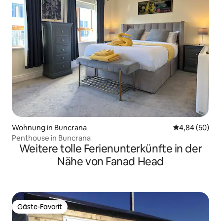
Wohnung in Buncrana
Durchschnittl
4,84 (50)
Penthouse in Buncrana
Weitere tolle Ferienunterkünfte in der
Nähe von Fanad Head
Gäste-Favorit
Gäste-Favorit