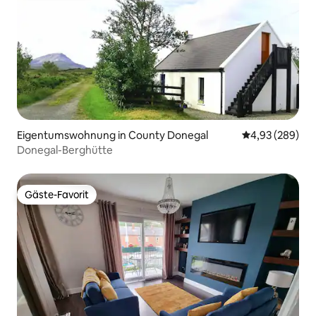
Eigentumswohnung in County Donegal
Durchschnittli
4,93 (289)
Donegal-Berghütte
Gäste-Favorit
Gäste-Favorit