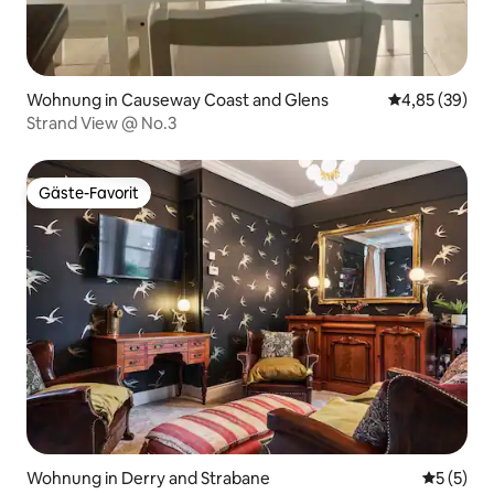
Wohnung in Causeway Coast and Glens
Durchschnittl
4,85 (39)
Strand View @ No.3
Gäste-Favorit
Gäste-Favorit
Wohnung in Derry and Strabane
Durchsch
5 (5)