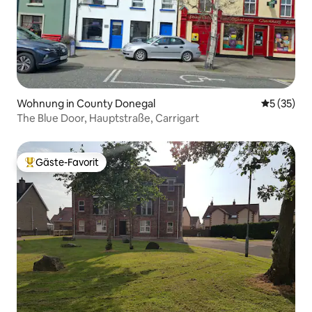
Wohnung in County Donegal
Durchschn
5 (35)
The Blue Door, Hauptstraße, Carrigart
Gäste-Favorit
Beliebter Gäste-Favorit.