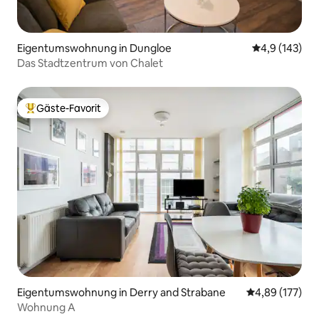
Eigentumswohnung in Dungloe
Durchschnitt
4,9 (143)
Das Stadtzentrum von Chalet
Gäste-Favorit
Beliebter Gäste-Favorit.
Eigentumswohnung in Derry and Strabane
Durchschnittl
4,89 (177)
Wohnung A