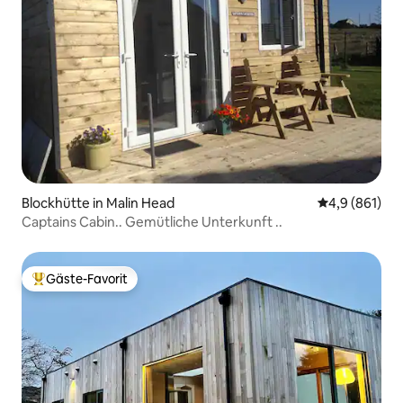
Blockhütte in Malin Head
Durchschnitt
4,9 (861)
Captains Cabin.. Gemütliche Unterkunft ..
Gäste-Favorit
Beliebter Gäste-Favorit.