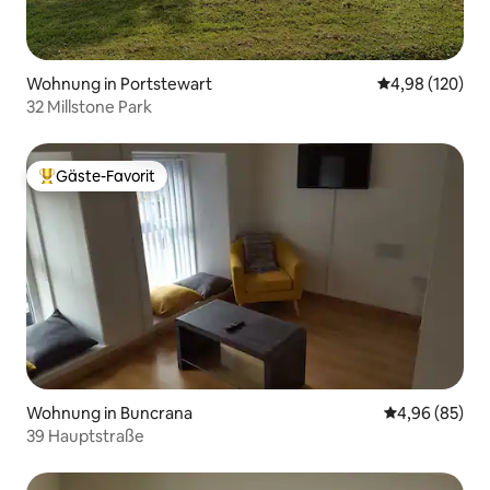
Wohnung in Portstewart
Durchschnittli
4,98 (120)
32 Millstone Park
Gäste-Favorit
Beliebter Gäste-Favorit.
Wohnung in Buncrana
Durchschnittl
4,96 (85)
39 Hauptstraße