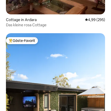
Cottage in Ardara
Durchschnittli
4,99 (295)
Das kleine rosa Cottage
Gäste-Favorit
Beliebter Gäste-Favorit.