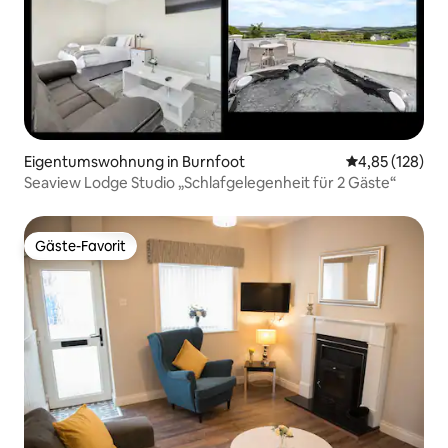
Eigentumswohnung in Burnfoot
Durchschnittl
4,85 (128)
Seaview Lodge Studio „Schlafgelegenheit für 2 Gäste“
Gäste-Favorit
Gäste-Favorit