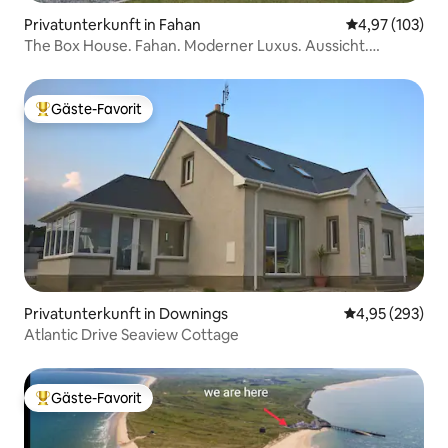
Privatunterkunft in Fahan
Durchschnittl
4,97 (103)
The Box House. Fahan. Moderner Luxus. Aussicht.
Donegal.
Gäste-Favorit
Beliebter Gäste-Favorit.
Privatunterkunft in Downings
Durchschnittli
4,95 (293)
Atlantic Drive Seaview Cottage
Gäste-Favorit
Beliebter Gäste-Favorit.