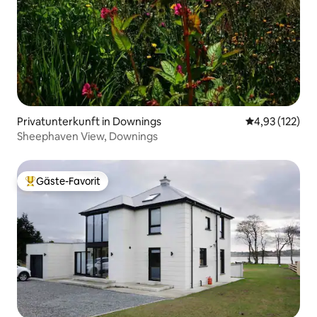
Privatunterkunft in Downings
Durchschnittl
4,93 (122)
Sheephaven View, Downings
Gäste-Favorit
Beliebter Gäste-Favorit.