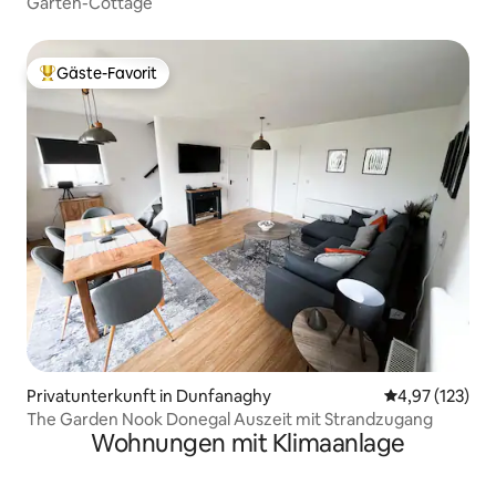
Garten-Cottage
Gäste-Favorit
Beliebter Gäste-Favorit.
Privatunterkunft in Dunfanaghy
Durchschnittl
4,97 (123)
The Garden Nook Donegal Auszeit mit Strandzugang
Wohnungen mit Klimaanlage