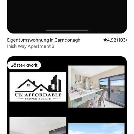
Eigentumswohnung in Carndonagh
Durchschnittl
4,92 (103)
Inish Way Apartment 3
Gäste-Favorit
Gäste-Favorit