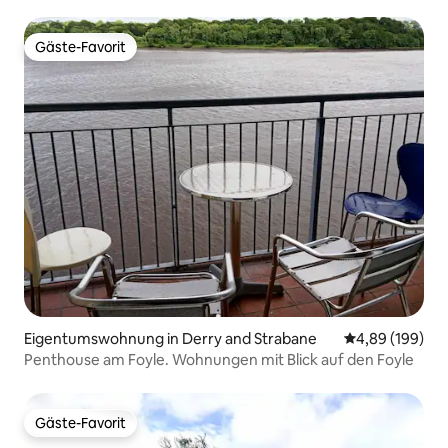
Gäste-Favorit
Gäste-Favorit
Eigentumswohnung in Derry and Strabane
Durchschnittli
4,89 (199)
Penthouse am Foyle. Wohnungen mit Blick auf den Foyle
Gäste-Favorit
Gäste-Favorit