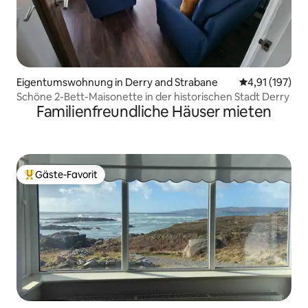
Eigentumswohnung in Derry and Strabane
Durchschnittl
4,91 (197)
Schöne 2-Bett-Maisonette in der historischen Stadt Derry
Familienfreundliche Häuser mieten
Gäste-Favorit
Beliebter Gäste-Favorit.