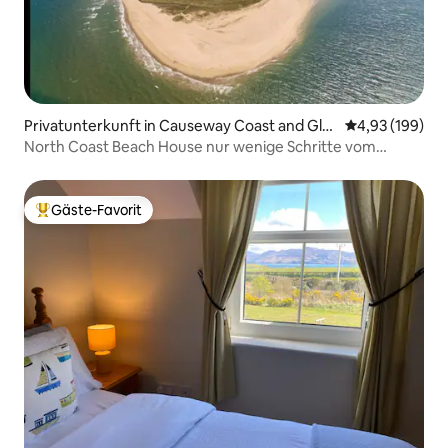
Privatunterkunft in Causeway Coast and Gle
Durchschnittli
4,93 (199)
ns
North Coast Beach House nur wenige Schritte vom
Strand entfernt
Gäste-Favorit
Beliebter Gäste-Favorit.