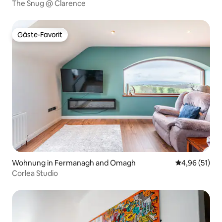
The Snug @ Clarence
Gäste-Favorit
Gäste-Favorit
Wohnung in Fermanagh and Omagh
Durchschnitt
4,96 (51)
Corlea Studio