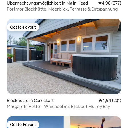
Übernachtungsmöglichkeit in Malin Head
Durchschnittli
4,98 (377)
Portmor Blockhütte: Meerblick, Terrasse & Entspannung
Gäste-Favorit
Gäste-Favorit
Blockhütte in Carrickart
Durchschnittl
4,94 (231)
Margarets Hütte – Whirlpool mit Blick auf Mulroy Bay
Gäste-Favorit
Gäste-Favorit