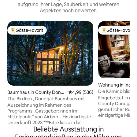
aufgrund ihrer Lage, Sauberkeit und weiteren
Aspekten hoch bewertet.
Gäste-Favorit
Gäste-Favorit
Beliebter Gäste-Favorit.
Beliebter Gäste-F
Wohnung in Inch I
Die Kaminbiblioth
Baumhaus in County Done
Durchschnittliche Bewertung: 4
4,99 (536)
Eingebettet in die
gal
The Birdbox, Donegal: Baumhaus mit
County Donegal bi
Blick auf Glenveagh
Auszeichnung im Rahmen des
gemütlicher Rück
Programms „Gastgeber:innen im
einzigartige Misc
Mittelpunkt“ von Airbnb – Einzigartigste
Natur und Komfort.
Unterkunft 2023 ***Bitte lies dir das
bekannt für sein
Beliebte Ausstattung in
Inseratsprofil vollständig durch, um die
ruhige Natur und 
Unterkunft vor der Buchung vollständig