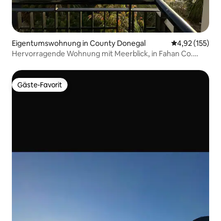
Eigentumswohnung in County Donegal
Durchschnittl
4,92 (155)
Hervorragende Wohnung mit Meerblick, in Fahan Co.
Donegal
Gäste-Favorit
Gäste-Favorit