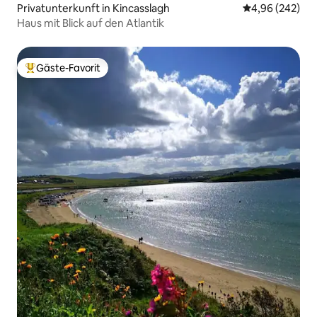
Privatunterkunft in Kincasslagh
Durchschnittli
4,96 (242)
Haus mit Blick auf den Atlantik
Gäste-Favorit
Beliebter Gäste-Favorit.