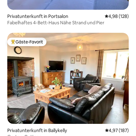
Privatunterkunft in Portsalon
Durchschnittli
4,98 (128)
Fabelhaftes 4-Bett-Haus Nähe Strand und Pier
Gäste-Favorit
Beliebter Gäste-Favorit.
Privatunterkunft in Ballykelly
Durchschnittl
4,97 (187)