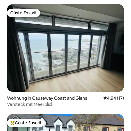
Gäste-Favorit
Gäste-Favorit
Wohnung in Causeway Coast and Glens
Durchschnitt
4,94 (17)
Versteck mit Meerblick
Gäste-Favorit
Beliebter Gäste-Favorit.