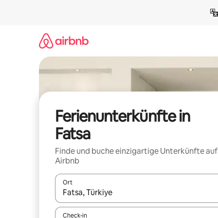
Zu
Inhalten
springen
Ferienunterkünfte in
Fatsa
Finde und buche einzigartige Unterkünfte auf
Airbnb
Ort
Wenn Ergebnisse verfügbar sind, navigiere mit d
Check-in