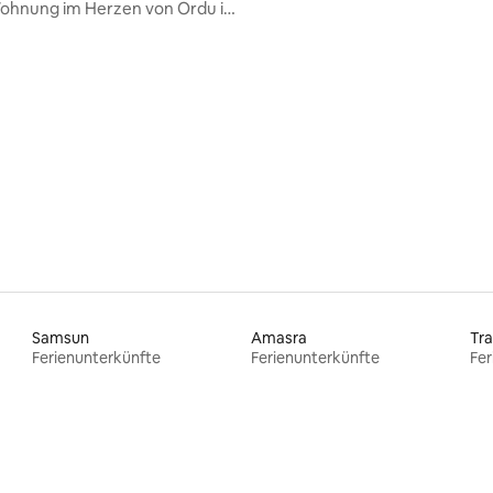
ohnung im Herzen von Ordu ist
erreichen.
 Bewertung: 5 von 5, 5 Bewertungen
Samsun
Amasra
Tr
Ferienunterkünfte
Ferienunterkünfte
Fer