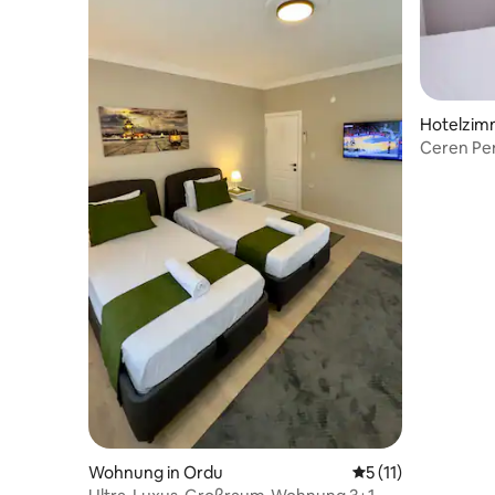
Hotelzim
Ceren Pe
Wohnung in Ordu
Durchschnittliche
5 (11)