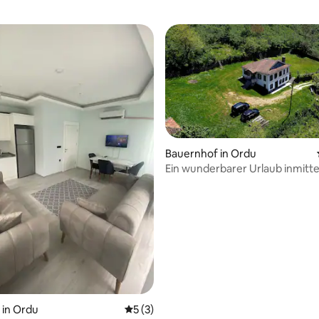
Bauernhof in Ordu
Ein wunderbarer Urlaub inmitt
Natur
in Ordu
Durchschnittliche Bewertung: 5 von 5,
5 (3)