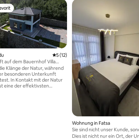
vorit
vorit
rdu
Durchschnittliche Bewertung: 5 von 5, 
5 (12)
t auf dem Bauernhof Villa
er Garten
ie Klänge der Natur, während
ewertung: 4,8 von 5, 5 Bewertungen
ser besonderen Unterkunft
est. In Kontakt mit der Natur
st eine der effektivsten
iten, dem Stress und der
es modernen Lebens zu
n. Obwohl das Chaos und die
t des Stadtlebens heute die
von der natürlichen
entfernt haben, ist es
Wohnung in Fatsa
in die Natur zurückzukehren, um
Sie sind nicht unser Kunde, so
en und die Gesundheit zu
unser Gast.
Dies ist nicht nur ein Ort, der 
 die die Natur bietet. Wache