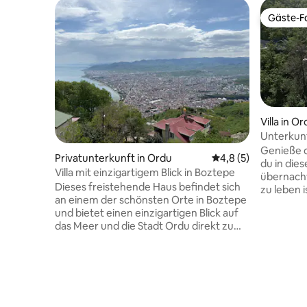
Gäste-Fa
Gäste-Fa
Villa in O
Unterkunf
Versteckt
Genieße d
Privatunterkunft in Ordu
Durchschnittliche B
4,8 (5)
du in die
Villa mit einzigartigem Blick in Boztepe
übernacht
Dieses freistehende Haus befindet sich
zu leben i
an einem der schönsten Orte in Boztepe
Möglichke
und bietet einen einzigartigen Blick auf
Hektik d
das Meer und die Stadt Ordu direkt zu
entfliehe
deinen Füßen. Es wurde für Gäste
Intensitä
vorbereitet, die Ruhe, Komfort und
Menschen 
Natur gemeinsam erleben möchten. Mit
Umgebung 
seiner Lage abseits des Lärms der Stadt,
wichtig, 
aber mit einfachem Zugang zum
den Fried
Zentrum, bietet es einen ruhigen Urlaub
genießen,