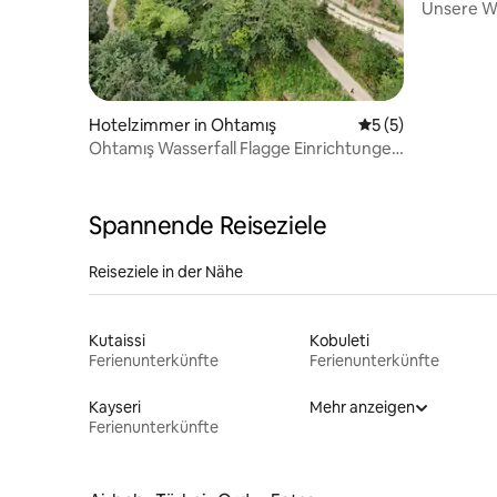
Unsere W
leicht zu 
Hotelzimmer in Ohtamış
Durchschnittliche
5 (5)
Ohtamış Wasserfall Flagge Einrichtungen
- 1
Spannende Reiseziele
Reiseziele in der Nähe
Kutaissi
Kobuleti
Ferienunterkünfte
Ferienunterkünfte
Kayseri
Mehr anzeigen
Ferienunterkünfte