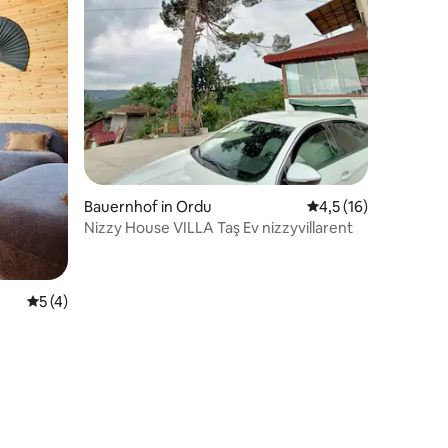
16 Bewertungen
Bauernhof in Ordu
Durchschnittliche B
4,5 (16)
Nizzy House VILLA Taş Ev nizzyvillarent
Durchschnittliche Bewertung: 5 von 5, 4 Bewertungen
5 (4)