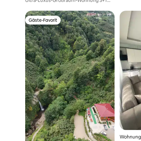
Ultra-Luxus-Großraum-Wohnung 3+1
mit Hotelkomfort in der Armee
Gäste-Favorit
Gäste-Favorit
Wohnung 