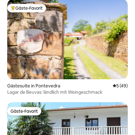
Gäste-Favorit
Beliebter Gäste-Favorit.
Gästesuite in Pontevedra
Durchschni
5 (49)
Lagar de Beuvas: ländlich mit Weingeschmack
Gäste-Favorit
Gäste-Favorit