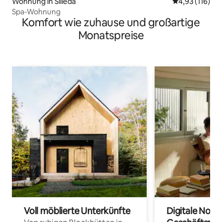
Wohnung in Silleda
Durchschnittl
4,93 (116)
Spa-Wohnung
Komfort wie zuhause und großartige
Monatspreise
Voll möblierte Unterkünfte
Digitale Noma