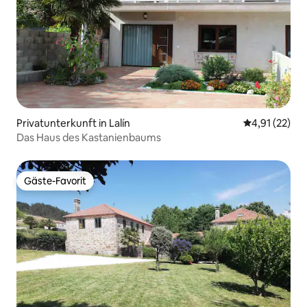
Privatunterkunft in Lalín
Durchschnitt
4,91 (22)
Das Haus des Kastanienbaums
Gäste-Favorit
Gäste-Favorit