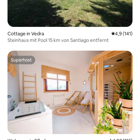
Cottage in Vedra
Durchschnitt
4,9 (141)
Steinhaus mit Pool 15 km von Santiago entfernt
Superhost
Superhost