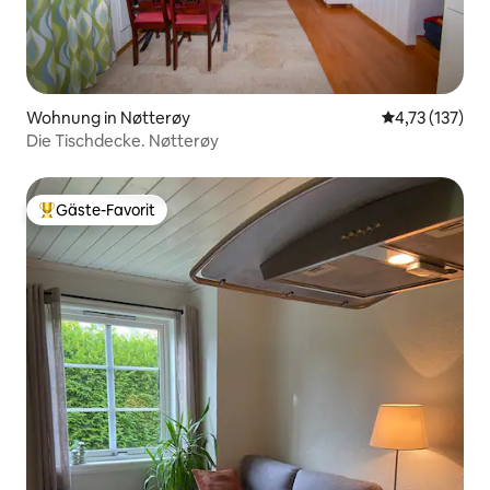
Wohnung in Nøtterøy
Durchschnittl
4,73 (137)
Die Tischdecke. Nøtterøy
Gäste-Favorit
Beliebter Gäste-Favorit.