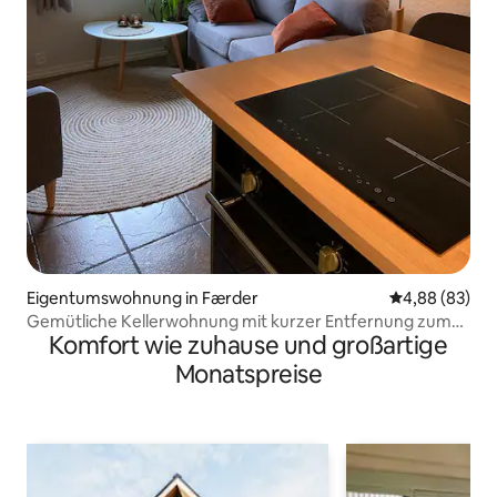
Eigentumswohnung in Færder
Durchschnittl
4,88 (83)
Gemütliche Kellerwohnung mit kurzer Entfernung zum
Komfort wie zuhause und großartige
Meer.
Monatspreise