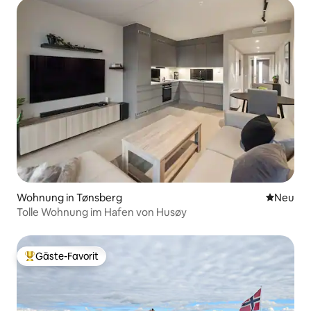
Wohnung in Tønsberg
Neue Unt
Neu
Tolle Wohnung im Hafen von Husøy
Gäste-Favorit
Beliebter Gäste-Favorit.