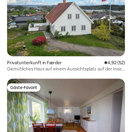
Privatunterkunft in Færder
Durchschnitt
4,92 (52)
Gemütliches Haus auf einem Aussichtsplatz auf der Insel
Nøtterøy
Gäste-Favorit
Gäste-Favorit