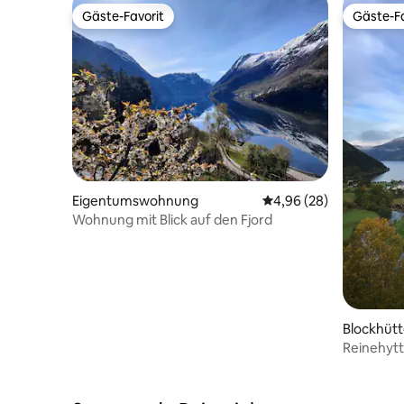
Gäste-Favorit
Gäste-Fa
Gäste-Favorit
Gäste-Fa
Eigentumswohnung
Durchschnittliche Bew
4,96 (28)
Wohnung mit Blick auf den Fjord
Blockhüt
Reinehytt