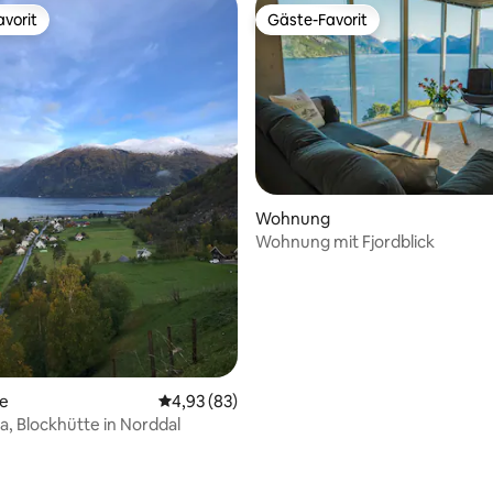
vorit
Gäste-Favorit
vorit
Gäste-Favorit
Wohnung
Wohnung mit Fjordblick
ertung: 4,96 von 5, 28 Bewertungen
te
Durchschnittliche Bewertung: 4,93 von 5, 
4,93 (83)
a, Blockhütte in Norddal