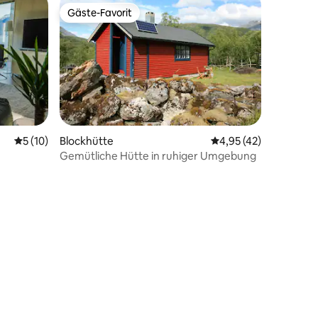
Gäste-Favorit
Gäste-Favorit
Durchschnittliche Bewertung: 5 von 5, 10 Bewertungen
5 (10)
Blockhütte
Durchschnittliche Be
4,95 (42)
Gemütliche Hütte in ruhiger Umgebung
83 Bewertungen