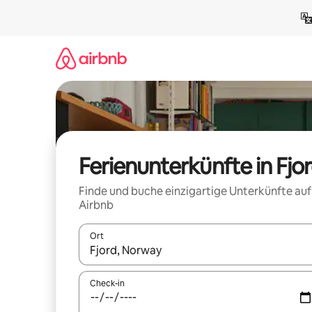
Zu
Inhalten
springen
Ferienunterkünfte in Fjo
Finde und buche einzigartige Unterkünfte auf
Airbnb
Ort
Wenn Ergebnisse verfügbar sind, navigiere mit d
Check-in