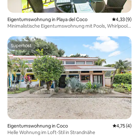
Eigentumswohnung in Playa del Coco
Durchschnit
4,33 (9)
Minimalistische Eigentumswohnung mit Pools, Whirlpool
und Beach Club
Superhost
Superhost
Eigentumswohnung in Coco
Durchschnit
4,75 (4)
Helle Wohnung im Loft-Stil in Strandnähe