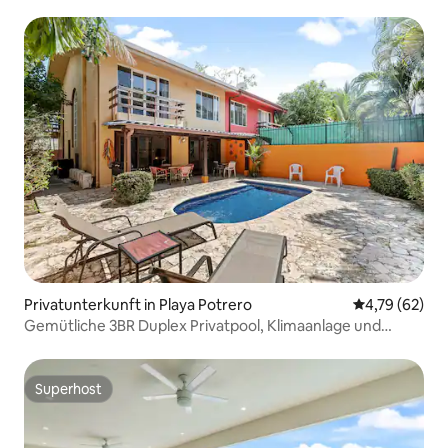
Tauchbecken
Privatunterkunft in Playa Potrero
Durchschnitt
4,79 (62)
Gemütliche 3BR Duplex Privatpool, Klimaanlage und
Strandzugang
Superhost
Superhost