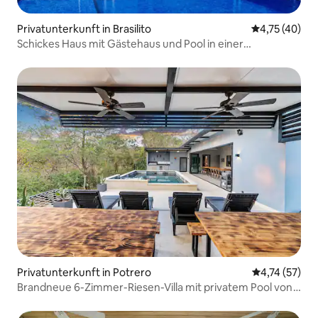
Privatunterkunft in Brasilito
Durchschnitt
4,75 (40)
Schickes Haus mit Gästehaus und Pool in einer
geschlossenen Wohnanlage
Privatunterkunft in Potrero
Durchschnitt
4,74 (57)
Brandneue 6-Zimmer-Riesen-Villa mit privatem Pool von
SPCR