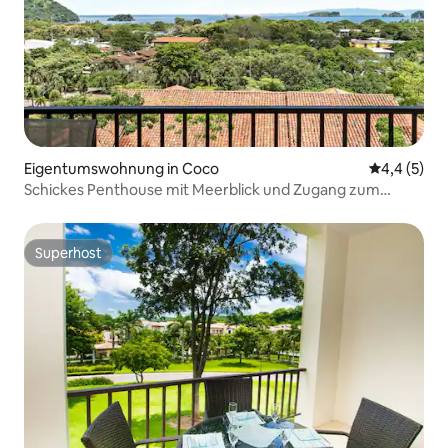
Eigentumswohnung in Coco
Durchschni
4,4 (5)
Schickes Penthouse mit Meerblick und Zugang zum
Strandclub
Superhost
Superhost