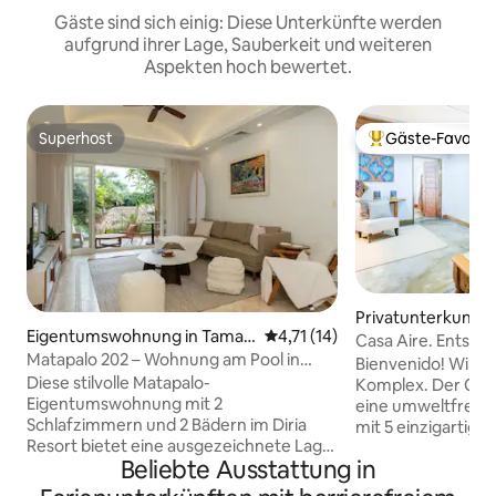
Gäste sind sich einig: Diese Unterkünfte werden
aufgrund ihrer Lage, Sauberkeit und weiteren
Aspekten hoch bewertet.
Superhost
Gäste-Favorit
Superhost
Beliebter Gäste-F
Privatunterkunft i
Eigentumswohnung in Tamari
Durchschnittliche Bewertung:
4,71 (14)
a de Guanacaste
Casa Aire. Entsp
ndo
Matapalo 202 – Wohnung am Pool in
& Flughafen. 2 Ki
Bienvenido! Will
Tamarindo
Diese stilvolle Matapalo-
Komplex. Der Casa Aire Complex ist
Eigentumswohnung mit 2
eine umweltfreun
Schlafzimmern und 2 Bädern im Diria
mit 5 einzigartigen
Resort bietet eine ausgezeichnete Lage
große Schlafzimme
Beliebte Ausstattung in
in Tamarindo. Genieße den Blick auf die
Bad, bequem Platz
üppigen Gärten und den 10.000 SF
Kingsize-Betten i