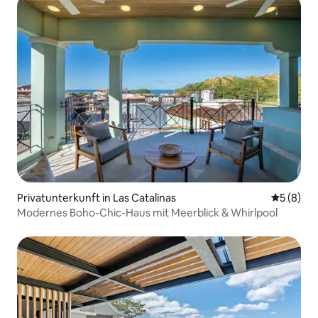
Privatunterkunft in Las Catalinas
Durchschn
5 (8)
Modernes Boho-Chic-Haus mit Meerblick & Whirlpool