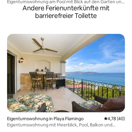
Eigentumswohnung am Pool mit Blick auf den Garten und
Andere Ferienunterkünfte mit
Resort-Annehmlichkeiten
barrierefreier Toilette
Eigentumswohnung in Playa Flamingo
Durchschnitt
4,78 (40)
Eigentumswohnung mit Meerblick, Pool, Balkon und
Strandzugang