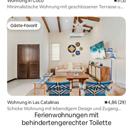
Wohnung in Coco
Durchsch
5 (3)
Minimalistische Wohnung mit geschlossener Terrasse und
Gemeinschaftspool
Gäste-Favorit
Gäste-Favorit
Wohnung in Las Catalinas
Durchschnittl
4,86 (29)
Schicke Wohnung mit lebendigem Design und Zugang
Ferienwohnungen mit
zum Strandclub
behindertengerechter Toilette