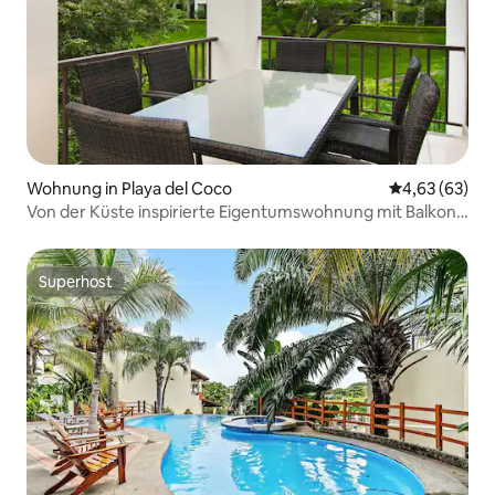
Wohnung in Playa del Coco
Durchschnittl
4,63 (63)
Von der Küste inspirierte Eigentumswohnung mit Balkon
und Poolblick
Superhost
Superhost