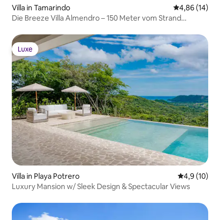
Villa in Tamarindo
Durchschnitt
4,86 (14)
Die Breeze Villa Almendro – 150 Meter vom Strand
entfernt
Luxe
Luxe
Villa in Playa Potrero
Durchschnit
4,9 (10)
Luxury Mansion w/ Sleek Design & Spectacular Views