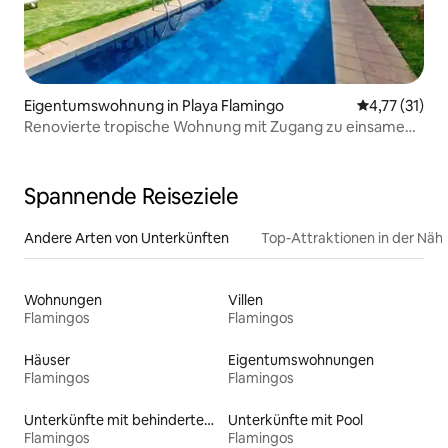
Eigentumswohnung in Playa Flamingo
Durchschnitt
4,77 (31)
Renovierte tropische Wohnung mit Zugang zu einsamen
Strand
Spannende Reiseziele
Andere Arten von Unterkünften
Top-Attraktionen in der Näh
Wohnungen
Villen
Flamingos
Flamingos
Häuser
Eigentumswohnungen
Flamingos
Flamingos
Unterkünfte mit behindertengerechtem Bett
Unterkünfte mit Pool
Flamingos
Flamingos