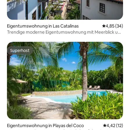
Eigentumswohnung in Las Catalinas
Durchschnittl
4,85 (34)
Trendige moderne Eigentumswohnung mit Meerblick und
Strandclub
Superhost
Superhost
Eigentumswohnung in Playas del Coco
Durchschnitt
4,42 (12)