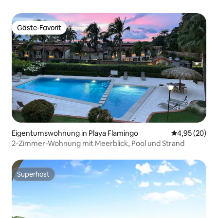
Gäste-Favorit
Gäste-Favorit
Eigentumswohnung in Playa Flamingo
Durchschnittl
4,95 (20)
2-Zimmer-Wohnung mit Meerblick, Pool und Strand
Superhost
Superhost