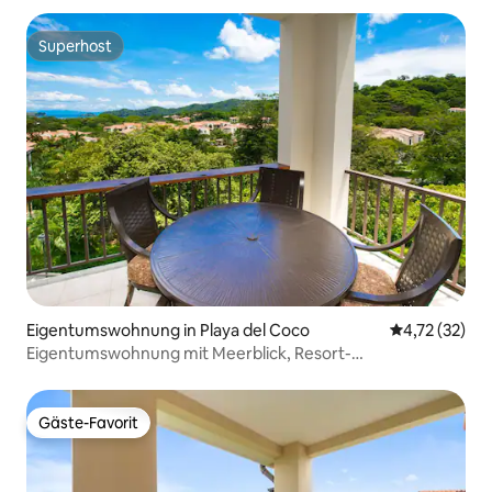
Superhost
Superhost
Eigentumswohnung in Playa del Coco
Durchschnitt
4,72 (32)
Eigentumswohnung mit Meerblick, Resort-
Annehmlichkeiten und Strandclub
Gäste-Favorit
Gäste-Favorit