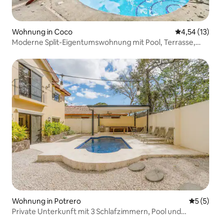
Wohnung in Coco
Durchschnitt
4,54 (13)
Moderne Split-Eigentumswohnung mit Pool, Terrasse,
Strandzugang
Wohnung in Potrero
Durchsch
5 (5)
Private Unterkunft mit 3 Schlafzimmern, Pool und
begehbarem Strandzugang