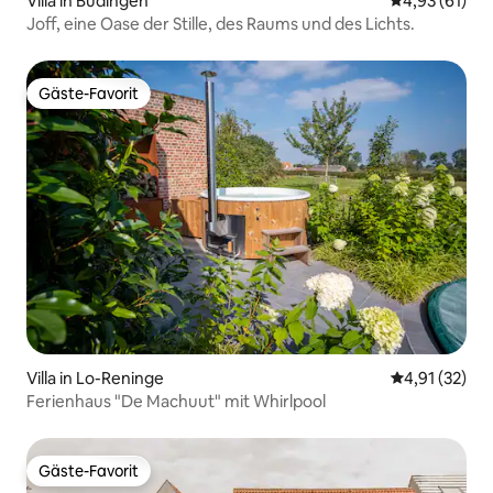
Villa in Budingen
Durchschnitt
4,93 (61)
Joff, eine Oase der Stille, des Raums und des Lichts.
Gäste-Favorit
Gäste-Favorit
Villa in Lo-Reninge
Durchschnitt
4,91 (32)
Ferienhaus "De Machuut" mit Whirlpool
Gäste-Favorit
Gäste-Favorit