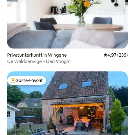
Privatunterkunft in Wingene
Durchschnittli
4,97 (236)
De Weldoeninge – Den Vooght
Gäste-Favorit
Beliebter Gäste-Favorit.