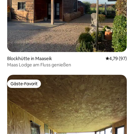
Blockhütte in Maaseik
Durchschnitt
4,79 (97)
Maas Lodge am Fluss genießen
Gäste-Favorit
Gäste-Favorit