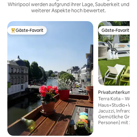
Whirlpool werden aufgrund ihrer Lage, Sauberkeit und
weiterer Aspekte hoch bewertet.
Gäste-Favorit
Gäste-Favorit
Beliebter Gäste-Favorit.
Gäste-Favorit
Privatunterkunft 
eek
Terra Kota – Well
Haus+Studio+Well
Jacuzzi, Infrarot-
Gemütliche Grillhü
Personen) mit 2 S
Badezimmern, Wo
Mehr als 5 Personen: Sie erhalten