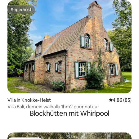
Superhost
Superhost
Villa in Knokke-Heist
Durchschnittl
4,86 (85)
Villa Bali, domein walhalla 1hm2 puur natuur
Blockhütten mit Whirlpool