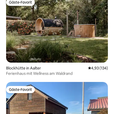
Gäste-Favorit
Gäste-Favorit
Blockhütte in Aalter
Durchschnittl
4,93 (134)
Ferienhaus mit Wellness am Waldrand
Gäste-Favorit
Gäste-Favorit