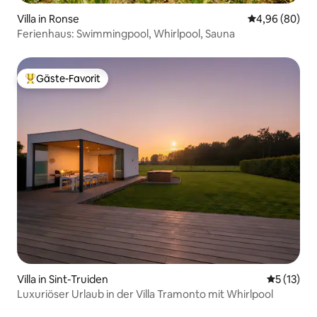
Villa in Ronse
Durchschnittl
4,96 (80)
Ferienhaus: Swimmingpool, Whirlpool, Sauna
Gäste-Favorit
Beliebter Gäste-Favorit.
Villa in Sint-Truiden
Durchschn
5 (13)
Luxuriöser Urlaub in der Villa Tramonto mit Whirlpool