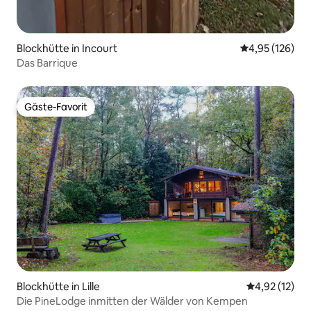
Blockhütte in Incourt
Durchschnittl
4,95 (126)
Das Barrique
Gäste-Favorit
Gäste-Favorit
Blockhütte in Lille
Durchschnitt
4,92 (12)
Die PineLodge inmitten der Wälder von Kempen