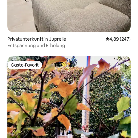
Privatunterkunft in Juprelle
Durchschnittli
4,89 (247)
Entspannung und Erholung
Gäste-Favorit
Gäste-Favorit