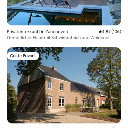
Privatunterkunft in Zandhoven
Durchschnittli
4,87 (106)
Gemütliches Haus mit Schwimmteich und Whirlpool
Gäste-Favorit
Gäste-Favorit