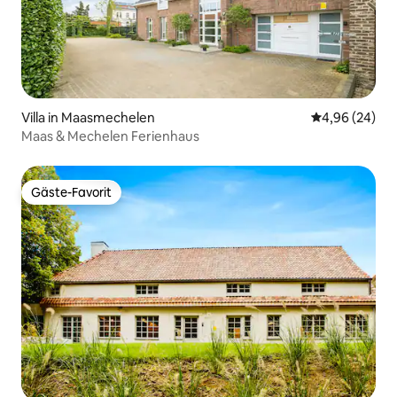
Villa in Maasmechelen
Durchschnittl
4,96 (24)
Maas & Mechelen Ferienhaus
Gäste-Favorit
Gäste-Favorit