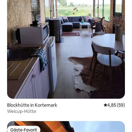
Blockhütte in Kortemark
Durchschnittl
4,85 (59)
Weicup-Hütte
Gäste-Favorit