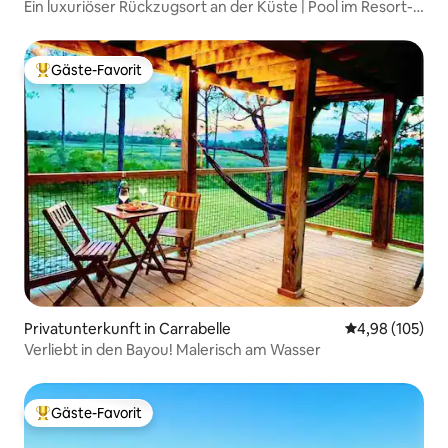
Ein luxuriöser Rückzugsort an der Küste | Pool im Resort-
Stil
Gäste-Favorit
Beliebter Gäste-Favorit.
Privatunterkunft in Carrabelle
Durchschnittli
4,98 (105)
Verliebt in den Bayou! Malerisch am Wasser
Gäste-Favorit
Beliebter Gäste-Favorit.