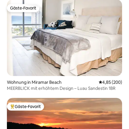
Gäste-Favorit
Gäste-Favorit
Wohnung in Miramar Beach
Durchschnittli
4,85 (200)
MEERBLICK mit erhöhtem Design – Luau Sandestin 1BR
Gäste-Favorit
Beliebter Gäste-Favorit.