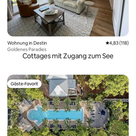
Wohnung in Destin
Durchschnittl
4,83 (118)
Goldenes Paradies
Cottages mit Zugang zum See
Gäste-Favorit
Gäste-Favorit