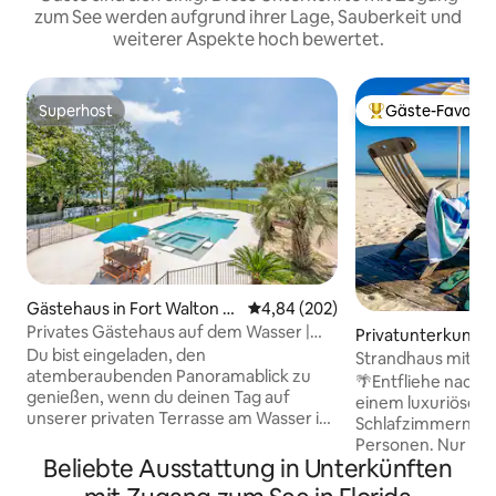
zum See werden aufgrund ihrer Lage, Sauberkeit und
weiterer Aspekte hoch bewertet.
Superhost
Gäste-Favorit
Superhost
Beliebter Gäste-F
Gästehaus in Fort Walton B
Durchschnittliche Bewertung: 4
4,84 (202)
each
Privates Gästehaus auf dem Wasser |
Privatunterkunft i
Bootsdocks!
Du bist eingeladen, den
res
Strandhaus mit Wh
atemberaubenden Panoramablick zu
Feuerstelle
🌴Entfliehe nach „
genießen, wenn du deinen Tag auf
einem luxuriösen 
unserer privaten Terrasse am Wasser im
Schlafzimmern in G
2. Stock beginnst. Dieses schöne
Personen. Nur wen
Strandhaus verfügt über 1 Queensize-
Beliebte Ausstattung in Unterkünften
Strand und der kl
Bett im Schlafzimmer, ein Etagenbett
bietet dieser 1.8