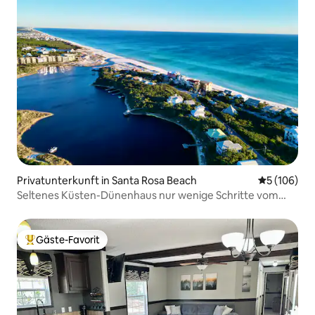
Privatunterkunft in Santa Rosa Beach
Durchschnit
5 (106)
Seltenes Küsten-Dünenhaus nur wenige Schritte vom
Strand entfernt.
Gäste-Favorit
Beliebter Gäste-Favorit.