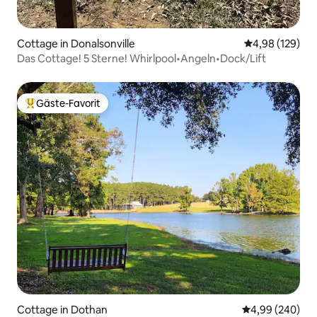
Cottage in Donalsonville
Durchschnittli
4,98 (129)
Das Cottage! 5 Sterne! Whirlpool•Angeln•Dock/Lift
Gäste-Favorit
Beliebter Gäste-Favorit.
Cottage in Dothan
Durchschnittli
4,99 (240)