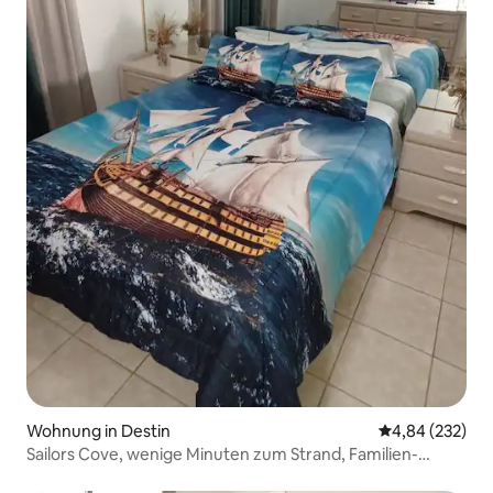
Wohnung in Destin
Durchschnittli
4,84 (232)
Sailors Cove, wenige Minuten zum Strand, Familien-
Appartement