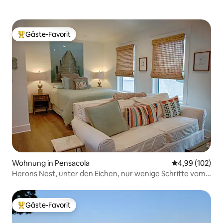
Gäste-Favorit
Beliebter Gäste-Favorit.
Wohnung in Pensacola
Durchschnittli
4,99 (102)
Herons Nest, unter den Eichen, nur wenige Schritte vom
Bayou entfernt
Gäste-Favorit
Beliebter Gäste-Favorit.