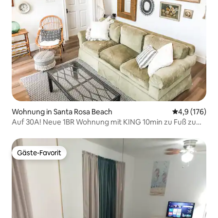
Wohnung in Santa Rosa Beach
Durchschnitt
4,9 (176)
Auf 30A! Neue 1BR Wohnung mit KING 10min zu Fuß zum
Strand!
Gäste-Favorit
Gäste-Favorit