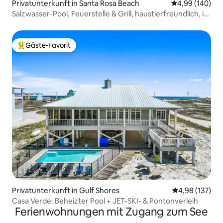
Privatunterkunft in Santa Rosa Beach
Durchschnittli
4,99 (140)
Salzwasser-Pool, Feuerstelle & Grill, haustierfreundlich, in
der Nähe von 30A
Gäste-Favorit
Beliebter Gäste-Favorit.
Privatunterkunft in Gulf Shores
Durchschnittl
4,98 (137)
Casa Verde: Beheizter Pool + JET-SKI- & Pontonverleih
Ferienwohnungen mit Zugang zum See