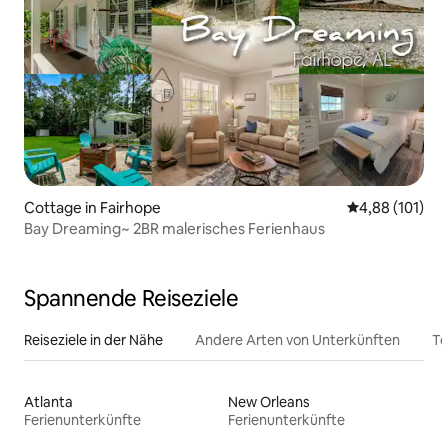
Cottage in Fairhope
Durchschnittl
4,88 (101)
Bay Dreaming~ 2BR malerisches Ferienhaus
Spannende Reiseziele
Reiseziele in der Nähe
Andere Arten von Unterkünften
To
Atlanta
New Orleans
Ferienunterkünfte
Ferienunterkünfte