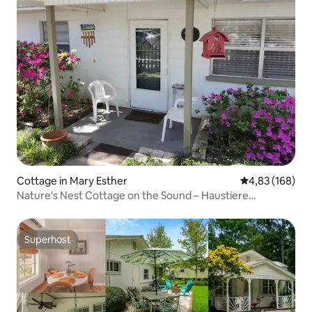
Cottage in Mary Esther
Durchschnittli
4,83 (168)
Nature's Nest Cottage on the Sound – Haustiere
willkommen!
Superhost
Superhost