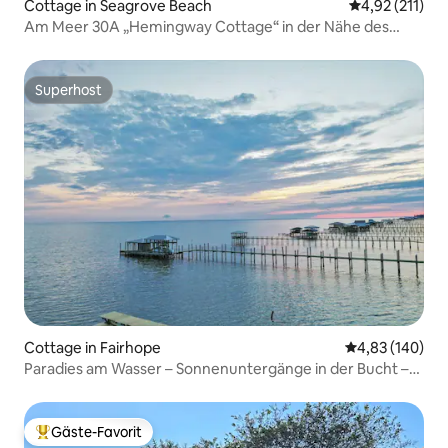
Cottage in Seagrove Beach
Durchschnittl
4,92 (211)
Am Meer 30A „Hemingway Cottage“ in der Nähe des
Strandes
Superhost
Superhost
Cottage in Fairhope
Durchschnittli
4,83 (140)
Paradies am Wasser – Sonnenuntergänge in der Bucht –
Verjüngung
Gäste-Favorit
Beliebter Gäste-Favorit.