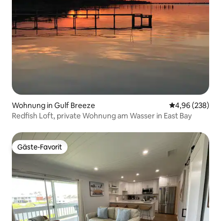
Wohnung in Gulf Breeze
Durchschnittli
4,96 (238)
Redfish Loft, private Wohnung am Wasser in East Bay
Gäste-Favorit
Gäste-Favorit