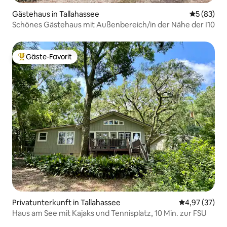
Gästehaus in Tallahassee
Durchschni
5 (83)
Schönes Gästehaus mit Außenbereich/in der Nähe der I10
Gäste-Favorit
Beliebter Gäste-Favorit.
Privatunterkunft in Tallahassee
Durchschnitt
4,97 (37)
Haus am See mit Kajaks und Tennisplatz, 10 Min. zur FSU