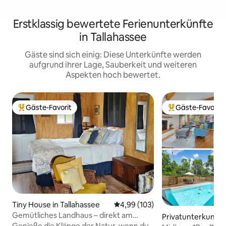
Erstklassig bewertete Ferienunterkünfte
in Tallahassee
Gäste sind sich einig: Diese Unterkünfte werden
aufgrund ihrer Lage, Sauberkeit und weiteren
Aspekten hoch bewertet.
Gäste-Favorit
Gäste-Favorit
Beliebter Gäste-Favorit.
Beliebter Gäste-F
Tiny House in Tallahassee
Durchschnittliche Bewertung: 4
4,99 (103)
Gemütliches Landhaus – direkt am
Privatunterkunft i
Wasser!
Genieße die Klänge der Natur, wenn du