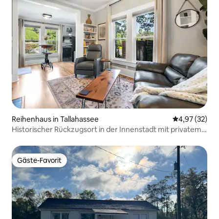
Reihenhaus in Tallahassee
Durchschnitt
4,97 (32)
Historischer Rückzugsort in der Innenstadt mit privatem
Innenhof
Gäste-Favorit
Gäste-Favorit