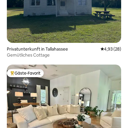
Privatunterkunft in Tallahassee
Durchschnittl
4,93 (28)
Gemütliches Cottage
Gäste-Favorit
Beliebter Gäste-Favorit.