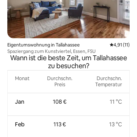
Eigentumswohnung in Tallahassee
Durchschnitt
4,91 (11)
Spaziergang zum Kunstviertel, Essen, FSU
Wann ist die beste Zeit, um Tallahassee
zu besuchen?
Monat
Durchschn.
Durchschn.
Preis
Temperatur
Jan
108 €
11 °C
Feb
113 €
13 °C