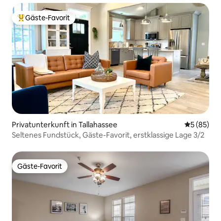
Gäste-Favorit
Beliebter Gäste-Favorit.
Privatunterkunft in Tallahassee
Durchschni
5 (85)
Seltenes Fundstück, Gäste-Favorit, erstklassige Lage 3/2
Gäste-Favorit
Gäste-Favorit