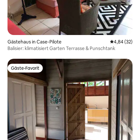
Gästehaus in Case-Pilote
Durchschnittl
4,84 (32)
Balisier: klimatisiert Garten Terrasse & Punschtank
Gäste-Favorit
Gäste-Favorit