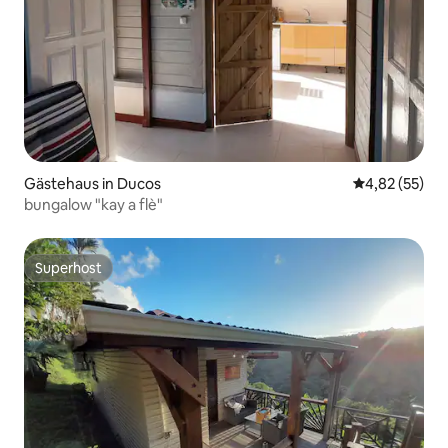
Gästehaus in Ducos
Durchschnitt
4,82 (55)
bungalow "kay a flè"
Superhost
Superhost