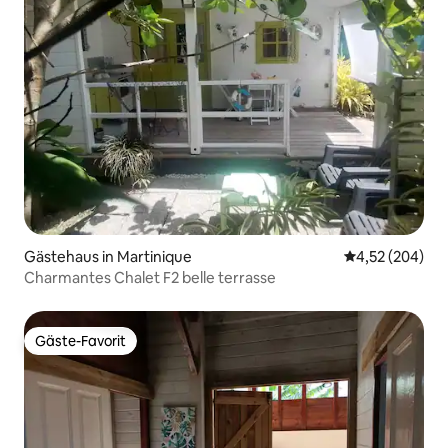
Gästehaus in Martinique
Durchschnittli
4,52 (204)
Charmantes Chalet F2 belle terrasse
Gäste-Favorit
Gäste-Favorit