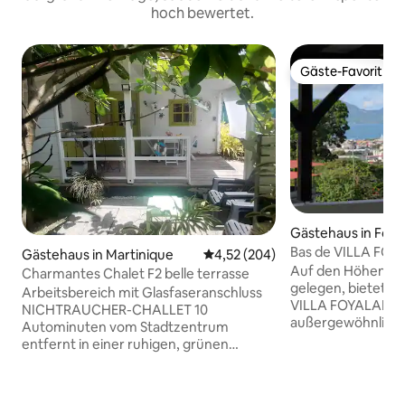
hoch bewertet.
Gäste-Favorit
Gäste-Favorit
Gästehaus in Fort
Bas de VILLA FOYA
Gästehaus in Martinique
Durchschnittliche Bewertung: 4
4,52 (204)
ausgestattetes St
Auf den Höhen vo
Charmantes Chalet F2 belle terrasse
gelegen, bietet Ih
Arbeitsbereich mit Glasfaseranschluss
VILLA FOYALAISE 
NICHTRAUCHER-CHALLET 10
außergewöhnliche 
Autominuten vom Stadtzentrum
entdecken oder do
entfernt in einer ruhigen, grünen
klimatisierte möbl
Residenz. Sie werden vom Gezwitscher
Touristenunterkun
der Vögel geweckt. Eine Fähre zu den
ausgestattete Kü
Stränden im Süden oder Norden kann im