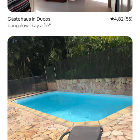
Gästehaus in Ducos
Durchschnitt
4,82 (55)
bungalow "kay a flè"