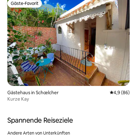
Gäste-Favorit
Gäste-Favorit
Gästehaus in Schœlcher
Durchschnitt
4,9 (86)
Kurze Kay
Spannende Reiseziele
Andere Arten von Unterkünften