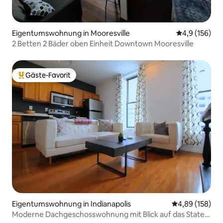
Eigentumswohnung in Mooresville
Durchschnitt
4,9 (156)
2 Betten 2 Bäder oben Einheit Downtown Mooresville
Gäste-Favorit
Beliebter Gäste-Favorit.
Eigentumswohnung in Indianapolis
Durchschnittli
4,89 (158)
Moderne Dachgeschosswohnung mit Blick auf das State