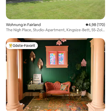
Wohnung in Fairland
Durchschnittli
4,98 (170)
The Nigh Place, Studio-Apartment, Kingsize-Bett, 55-Zoll-
Fernseher
Gäste-Favorit
Beliebter Gäste-Favorit.