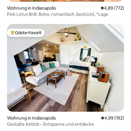
Wohnung in Indianapolis
Durchschnittli
4,89 (772)
Pink Lotus BnB: Boho, romantisch, bestückt, *Lage
Gäste-Favorit
Beliebter Gäste-Favorit.
Wohnung in Indianapolis
Durchschnittli
4,99 (192)
Gestalte Airbnb – Entspanne und entdecke