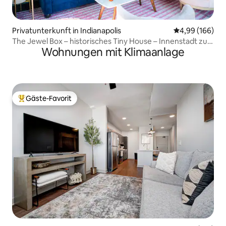
Privatunterkunft in Indianapolis
Durchschnittli
4,99 (166)
The Jewel Box – historisches Tiny House – Innenstadt zu
Wohnungen mit Klimaanlage
Fuß
Gäste-Favorit
Beliebter Gäste-Favorit.