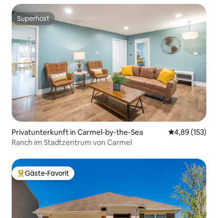
Superhost
Superhost
Privatunterkunft in Carmel-by-the-Sea
Durchschnittl
4,89 (153)
Ranch im Stadtzentrum von Carmel
Gäste-Favorit
Beliebter Gäste-Favorit.