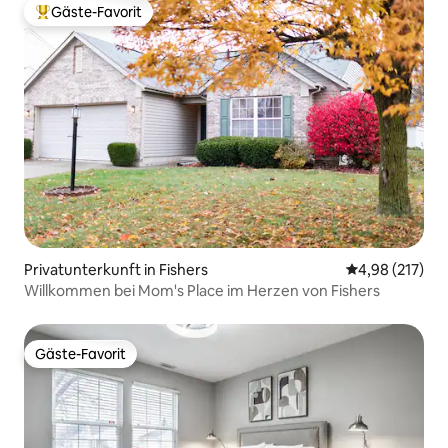
Gäste-Favorit
Beliebter Gäste-Favorit.
Privatunterkunft in Fishers
Durchschnittl
4,98 (217)
Willkommen bei Mom's Place im Herzen von Fishers
Gäste-Favorit
Gäste-Favorit