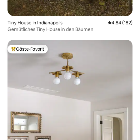
Tiny House in Indianapolis
Durchschnittli
4,84 (182)
Gemütliches Tiny House in den Bäumen
Gäste-Favorit
Beliebter Gäste-Favorit.