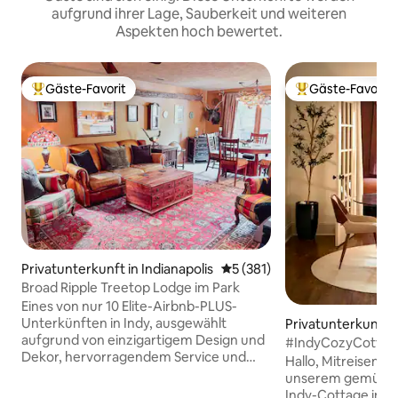
aufgrund ihrer Lage, Sauberkeit und weiteren
Aspekten hoch bewertet.
Gäste-Favorit
Gäste-Favorit
Beliebter Gäste-Favorit.
Beliebter Gäste-F
Privatunterkunft in Indianapolis
Durchschnittliche Bewertung
5 (381)
Broad Ripple Treetop Lodge im Park
Eines von nur 10 Elite-Airbnb-PLUS-
Unterkünften in Indy, ausgewählt
Privatunterkunft i
aufgrund von einzigartigem Design und
polis
#IndyCozyCottage 
Dekor, hervorragendem Service und
Cottage in der Nä
Hallo, Mitreisende! Willkommen 
Annehmlichkeiten. Die Treetop Lodge
unserem gemütlich
ist ein wunderschönes, erholsames
Indy-Cottage in e