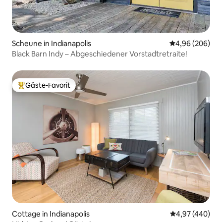
Scheune in Indianapolis
Durchschnittli
4,96 (206)
Black Barn Indy – Abgeschiedener Vorstadtretraite!
Gäste-Favorit
Beliebter Gäste-Favorit.
Cottage in Indianapolis
Durchschnittli
4,97 (440)