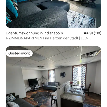
Eigentumswohnung in Indianapolis
Durchschnittl
4,91 (118)
1-ZIMMER-APARTMENT im Herzen der Stadt | LED-
Leuchten!
Gäste-Favorit
Gäste-Favorit