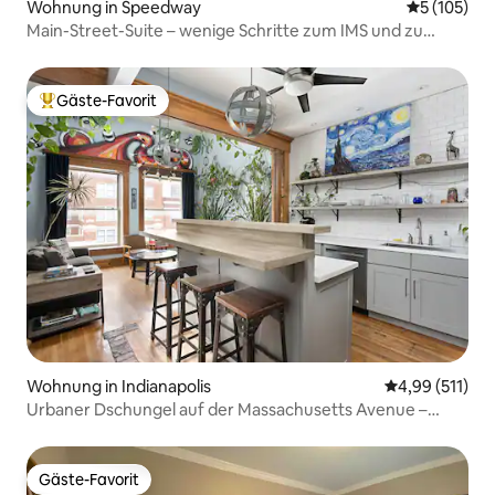
Wohnung in Speedway
Durchschni
5 (105)
Main-Street-Suite – wenige Schritte zum IMS und zu
lokalen Geschäften
Gäste-Favorit
Beliebter Gäste-Favorit.
Wohnung in Indianapolis
Durchschnittl
4,99 (511)
Urbaner Dschungel auf der Massachusetts Avenue –
Innenstadt 🌱
Gäste-Favorit
Gäste-Favorit