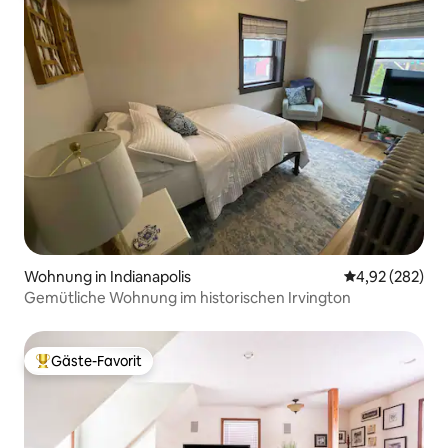
Wohnung in Indianapolis
Durchschnittli
4,92 (282)
Gemütliche Wohnung im historischen Irvington
Gäste-Favorit
Beliebter Gäste-Favorit.