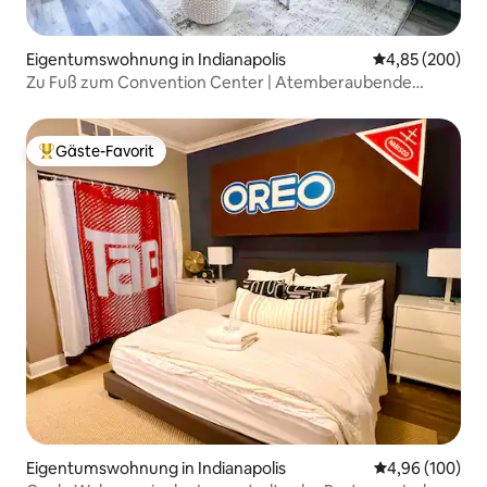
Eigentumswohnung in Indianapolis
Durchschnittli
4,85 (200)
Zu Fuß zum Convention Center | Atemberaubende
Aussicht | Penthouse
Gäste-Favorit
Beliebter Gäste-Favorit.
Eigentumswohnung in Indianapolis
Durchschnittli
4,96 (100)