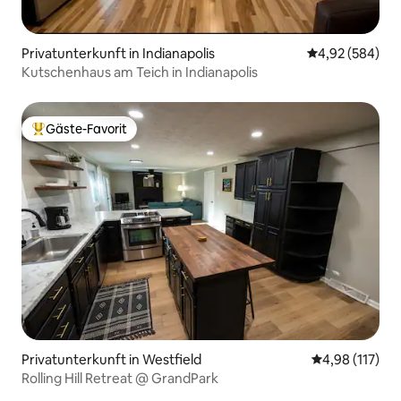
Privatunterkunft in Indianapolis
Durchschnittli
4,92 (584)
Kutschenhaus am Teich in Indianapolis
Gäste-Favorit
Beliebter Gäste-Favorit.
Privatunterkunft in Westfield
Durchschnittl
4,98 (117)
Rolling Hill Retreat @ GrandPark