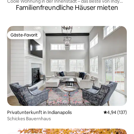
Coole Wohnung in der Innenstadt – das Beste von Indy
Familienfreundliche Häuser mieten
vor deiner Tür!
Gäste-Favorit
Gäste-Favorit
Privatunterkunft in Indianapolis
Durchschnittl
4,94 (137)
Schickes Bauernhaus