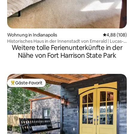
Wohnung in Indianapolis
Durchschnittli
4,88 (108)
Historisches Haus in der Innenstadt von Emerald | Lucas-
Weitere tolle Ferienunterkünfte in der
Oil-Stadion
Nähe von Fort Harrison State Park
Gäste-Favorit
Beliebter Gäste-Favorit.