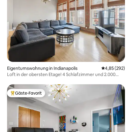
Eigentumswohnung in Indianapolis
Durchschnittli
4,85 (292)
Loft in der obersten Etage! 4 Schlafzimmer und 2.000
Quadratfuß
Gäste-Favorit
Beliebter Gäste-Favorit.