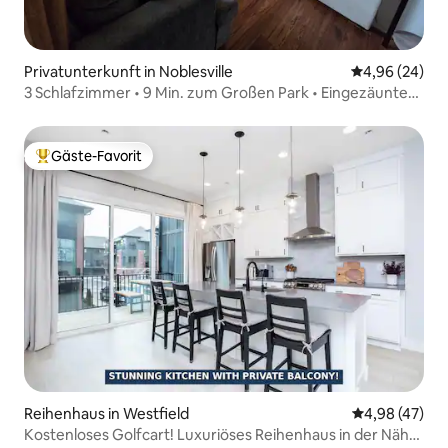
Privatunterkunft in Noblesville
Durchschnittl
4,96 (24)
3 Schlafzimmer • 9 Min. zum Großen Park • Eingezäunter
Hof • Büro •
Gäste-Favorit
Beliebter Gäste-Favorit.
Reihenhaus in Westfield
Durchschnittl
4,98 (47)
Kostenloses Golfcart! Luxuriöses Reihenhaus in der Nähe