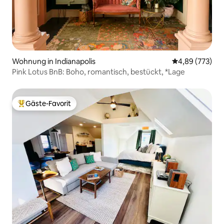
Wohnung in Indianapolis
Durchschnittli
4,89 (773)
Pink Lotus BnB: Boho, romantisch, bestückt, *Lage
Gäste-Favorit
Beliebter Gäste-Favorit.