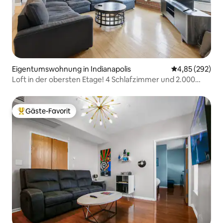
Eigentumswohnung in Indianapolis
Durchschnittli
4,85 (292)
Loft in der obersten Etage! 4 Schlafzimmer und 2.000
Quadratfuß
Gäste-Favorit
Beliebter Gäste-Favorit.