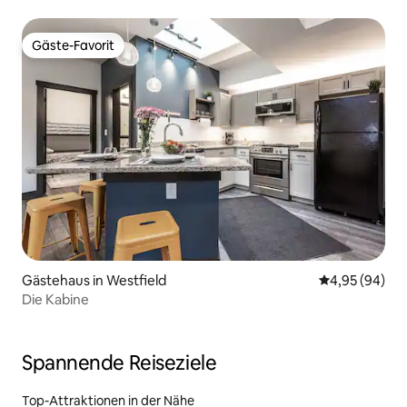
des Grand Park
Gäste-Favorit
Gäste-Favorit
Gästehaus in Westfield
Durchschnittl
4,95 (94)
Die Kabine
Spannende Reiseziele
Top-Attraktionen in der Nähe