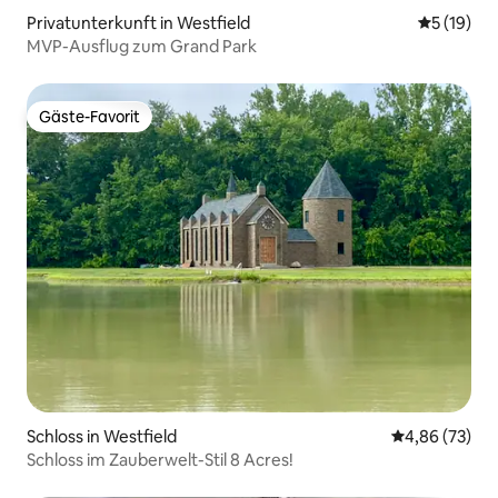
Privatunterkunft in Westfield
Durchschn
5 (19)
MVP-Ausflug zum Grand Park
Gäste-Favorit
Gäste-Favorit
Schloss in Westfield
Durchschnittl
4,86 (73)
Schloss im Zauberwelt-Stil 8 Acres!