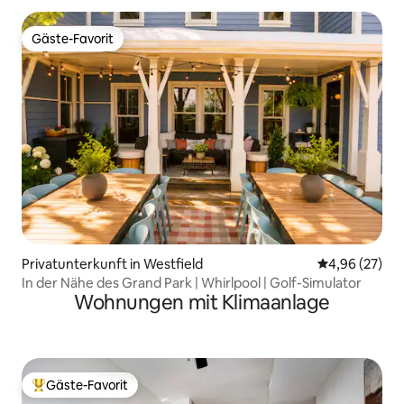
Gäste-Favorit
Gäste-Favorit
Privatunterkunft in Westfield
Durchschnittl
4,96 (27)
In der Nähe des Grand Park | Whirlpool | Golf-Simulator
Wohnungen mit Klimaanlage
Gäste-Favorit
Beliebter Gäste-Favorit.