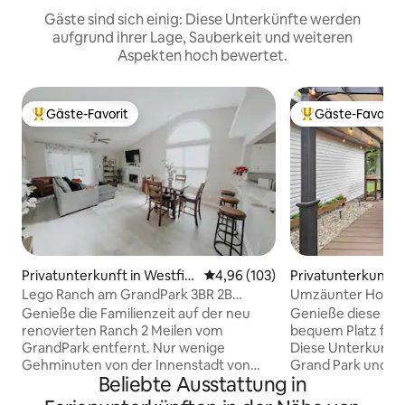
Gäste sind sich einig: Diese Unterkünfte werden
aufgrund ihrer Lage, Sauberkeit und weiteren
Aspekten hoch bewertet.
Gäste-Favorit
Gäste-Favorit
Beliebter Gäste-Favorit.
Beliebter Gäste-F
Privatunterkunft in Westfiel
Durchschnittliche Bewertung: 4
4,96 (103)
Privatunterkunft i
d
d
Lego Ranch am GrandPark 3BR 2B
Umzäunter Hof mit
Haustiere willkommen
Betten, 5 Min. Gra
Genieße die Familienzeit auf der neu
Genieße diese ren
renovierten Ranch 2 Meilen vom
bequem Platz für 
GrandPark entfernt. Nur wenige
Diese Unterkunft 
Gehminuten von der Innenstadt von
Grand Park und nu
Beliebte Ausstattung in
Westfield entfernt. Voll ausgestattete
Spaziergang vom 
Küche, neue Geräte, Smart-TVs,
Innenstadt von West