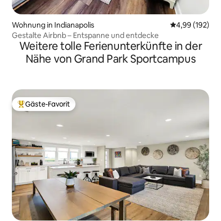
Wohnung in Indianapolis
Durchschnittli
4,99 (192)
Gestalte Airbnb – Entspanne und entdecke
Weitere tolle Ferienunterkünfte in der
Nähe von Grand Park Sportcampus
Gäste-Favorit
Beliebter Gäste-Favorit.