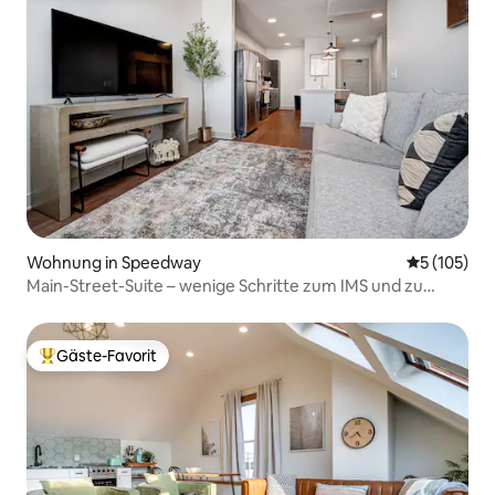
Wohnung in Speedway
Durchschni
5 (105)
Main-Street-Suite – wenige Schritte zum IMS und zu
lokalen Geschäften
Gäste-Favorit
Beliebter Gäste-Favorit.