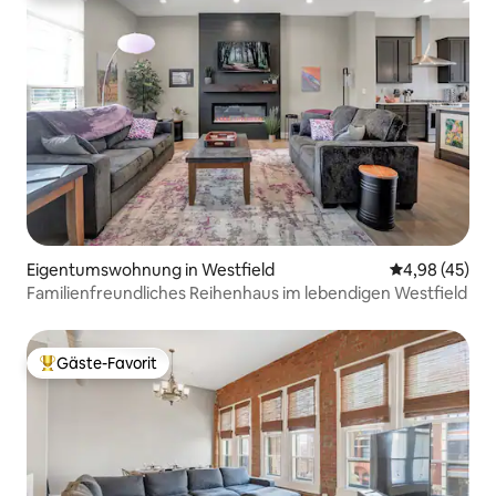
Eigentumswohnung in Westfield
Durchschnittl
4,98 (45)
Familienfreundliches Reihenhaus im lebendigen Westfield
Gäste-Favorit
Beliebter Gäste-Favorit.