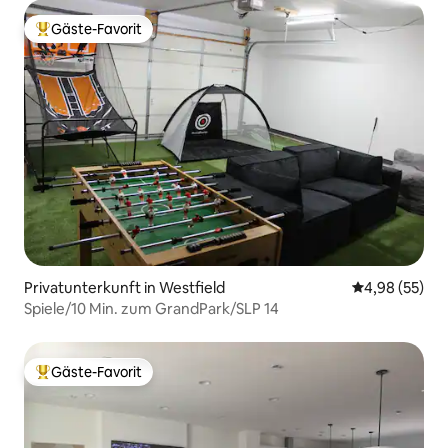
Gäste-Favorit
Beliebter Gäste-Favorit.
Privatunterkunft in Westfield
Durchschnittl
4,98 (55)
Spiele/10 Min. zum GrandPark/SLP 14
Gäste-Favorit
Beliebter Gäste-Favorit.