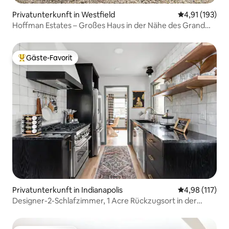
Privatunterkunft in Westfield
Durchschnittl
4,91 (193)
Hoffman Estates – Großes Haus in der Nähe des Grand
Park!
Gäste-Favorit
Beliebter Gäste-Favorit.
Privatunterkunft in Indianapolis
Durchschnittl
4,98 (117)
Designer-2-Schlafzimmer, 1 Acre Rückzugsort in der
Stadt.