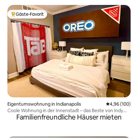
Aussicht | Penthouse
Gäste-Favorit
Beliebter Gäste-Favorit.
Eigentumswohnung in Indianapolis
Durchschnittli
4,96 (100)
Coole Wohnung in der Innenstadt – das Beste von Indy
Familienfreundliche Häuser mieten
vor deiner Tür!