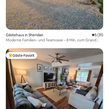
Gästehaus in Sheridan
Durchschn
5 (31)
Moderne Familien- und Teamoase – 8 Min. zum Grand
Park
Gäste-Favorit
Beliebter Gäste-Favorit.