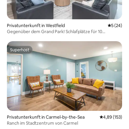
Privatunterkunft in Westfield
Durchschni
5 (24)
Gegenüber dem Grand Park! Schlafplätze für 10
Personen! 3 Schlafzimmer/2 Badezimmer/Terrasse
Superhost
Superhost
Privatunterkunft in Carmel-by-the-Sea
Durchschnittl
4,89 (153)
Ranch im Stadtzentrum von Carmel