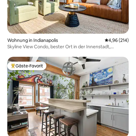
Wohnung in Indianapolis
Durchschnittli
4,96 (214)
Skyline View Condo, bester Ort in der Innenstadt,
KOSTENLOSER Parkplatz!
Gäste-Favorit
Beliebter Gäste-Favorit.