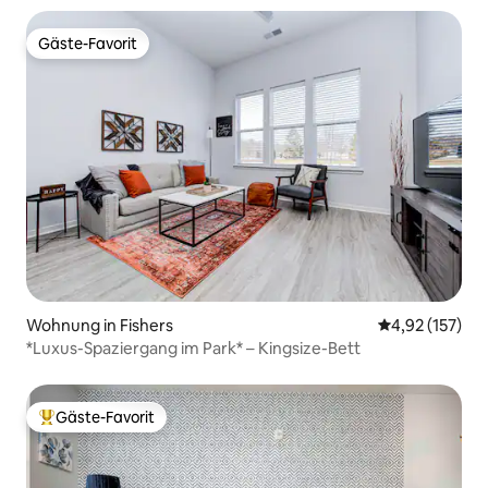
Gäste-Favorit
Gäste-Favorit
Wohnung in Fishers
Durchschnittl
4,92 (157)
*Luxus-Spaziergang im Park* – Kingsize-Bett
Gäste-Favorit
Beliebter Gäste-Favorit.