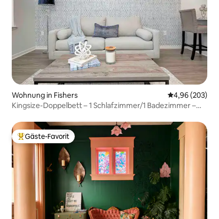
Wohnung in Fishers
Durchschnittli
4,96 (203)
Kingsize-Doppelbett – 1 Schlafzimmer/1 Badezimmer –
POOL
Gäste-Favorit
Beliebter Gäste-Favorit.