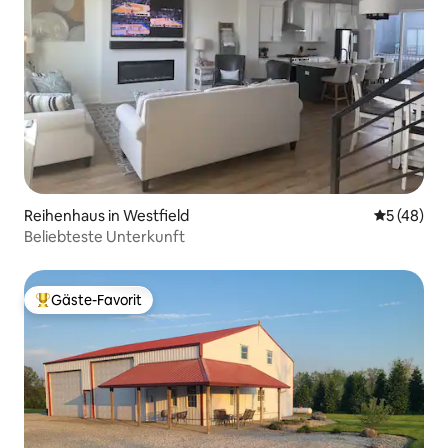
Reihenhaus in Westfield
Durchschni
5 (48)
Beliebteste Unterkunft
Gäste-Favorit
Beliebter Gäste-Favorit.