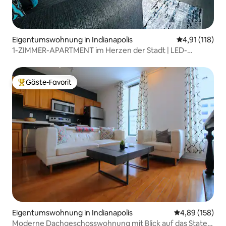
Eigentumswohnung in Indianapolis
Durchschnittl
4,91 (118)
1-ZIMMER-APARTMENT im Herzen der Stadt | LED-
Leuchten!
Gäste-Favorit
Beliebter Gäste-Favorit.
Eigentumswohnung in Indianapolis
Durchschnittli
4,89 (158)
Moderne Dachgeschosswohnung mit Blick auf das State