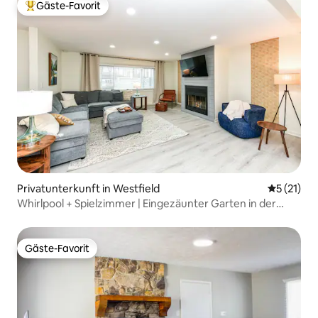
Gäste-Favorit
Beliebter Gäste-Favorit.
Privatunterkunft in Westfield
Durchschn
5 (21)
Whirlpool + Spielzimmer | Eingezäunter Garten in der
Nähe des Grand Park
Gäste-Favorit
Gäste-Favorit