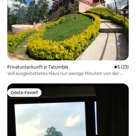
Privatunterkunft in Tatumbla
Durchschn
5 (23)
Voll ausgestattetes Haus nur wenige Minuten von der
Stadt entfernt.
Gäste-Favorit
Gäste-Favorit