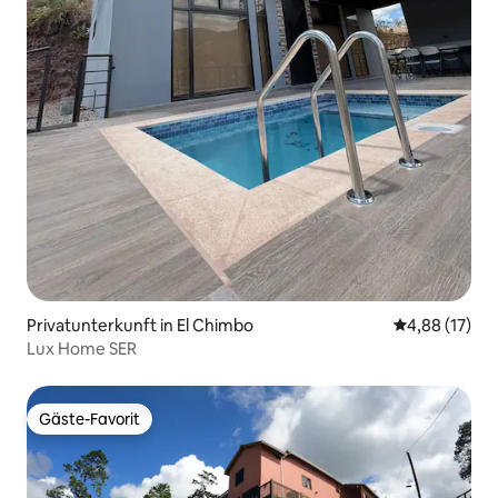
Privatunterkunft in El Chimbo
Durchschnitt
4,88 (17)
Lux Home SER
Gäste-Favorit
Gäste-Favorit