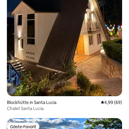
Blockhütte in Santa Lucia
Durchschnittl
4,99 (69)
Chalet Santa Lucia.
Gäste-Favorit