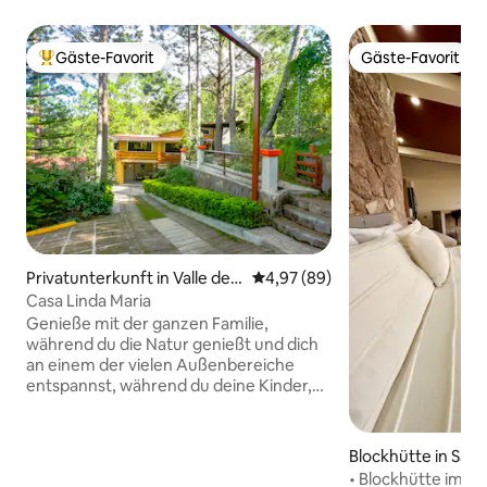
Gäste-Favorit
Gäste-Favorit
Beliebter Gäste-Favorit.
Gäste-Favorit
Privatunterkunft in Valle de
Durchschnittliche Bewertung: 
4,97 (89)
Angeles
Casa Linda Maria
Genieße mit der ganzen Familie,
während du die Natur genießt und dich
an einem der vielen Außenbereiche
entspannst, während du deine Kinder,
Haustiere beim Spielen beobachtest
oder während du die Aussicht mit
Freunden und Familie genießt. Mit
Blockhütte in San 
Ausstattungsmerkmalen wie 3
• Blockhütte im H