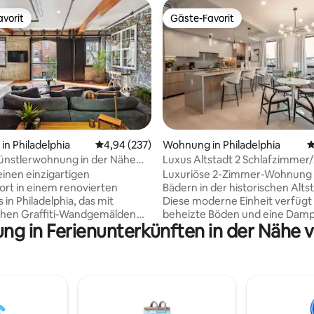
vorit
Gäste-Favorit
vorit
Gäste-Favorit
ertung: 4,92 von 5, 119 Bewertungen
n Philadelphia
Durchschnittliche Bewertung: 4,94 von 5, 2
4,94 (237)
Wohnung in Philadelphia
D
 Künstlerwohnung in der Nähe
Luxus Altstadt 2 Schlafzimmer
und Restaurants
mit 2 Parkplätzen + Fitnessrau
inen einzigartigen
Luxuriöse 2-Zimmer-Wohnung 
rt in einem renovierten
Bädern in der historischen Altst
in Philadelphia, das mit
Diese moderne Einheit verfügt
ohen Graffiti-Wandgemälden
beheizte Böden und eine Dam
ung in Ferienunterkünften in der Nähe v
t ist. Der Traumraum dieses
im Hauptbad sowie einen Julie
 verfügt über farbenfrohe
mit Blick auf die Benjamin-Frank
tike Holztüren und industriellen
Brücke. Genieße raumhohe Fenster, die
ie eine inspirierende
den Raum mit natürlichem Lich
e für Kreativität schaffen.
durchfluten. Hochwertige Ger
hnung mit 1 Schlafzimmer
gesamten Haus, voll ausgestat
ne geräumige Dusche, eine
Küche sowie Zugang zum Fitne