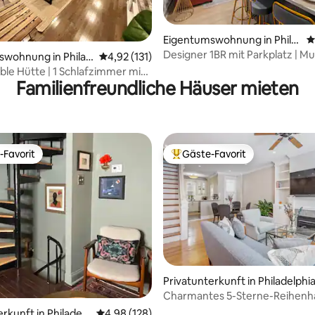
Eigentumswohnung in Phila
D
delphia
Designer 1BR mit Parkplatz | M
rtung: 4,89 von 5, 188 Bewertungen
swohnung in Philad
Durchschnittliche Bewertung: 4,92 von 5, 1
4,92 (131)
Stadtzentrum
le Hütte | 1 Schlafzimmer mit
Familienfreundliche Häuser mieten
k im Stadtzentrum
-Favorit
Gäste-Favorit
r Gäste-Favorit.
Beliebter Gäste-Favorit.
rtung: 4,96 von 5, 105 Bewertungen
Privatunterkunft in Philadelphi
Charmantes 5-Sterne-Reihenha
Philadelphia im Museumsvierte
rkunft in Philadelp
Durchschnittliche Bewertung: 4,98 von 5, 1
4,98 (128)