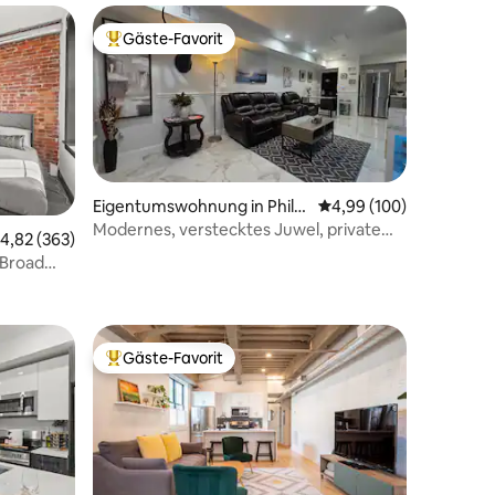
Gäste-Favorit
Beliebter Gäste-Favorit.
Eigentumswohnung in Phila
Durchschnittliche Bew
4,99 (100)
delphia
Modernes, verstecktes Juwel, private
08 Bewertungen
urchschnittliche Bewertung: 4,82 von 5, 363 Bewertungen
4,82 (363)
WOHNUNG
 Broad
Gäste-Favorit
Beliebter Gäste-Favorit.