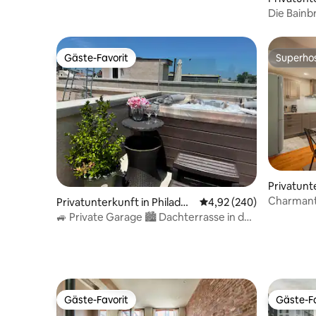
hia
Die Bainbr
Gäste-Favorit
Superho
Gäste-Favorit
Superho
Privatunte
phia
Charmante
Privatunterkunft in Philadel
Durchschnittliche Bewe
4,92 (240)
Dachterra
phia
🚙 Private Garage 🏙 Dachterrasse in der
Innenstadt 🔥mit Whirlpool
Gäste-Favorit
Gäste-Fa
Gäste-Favorit
Gäste-Fa