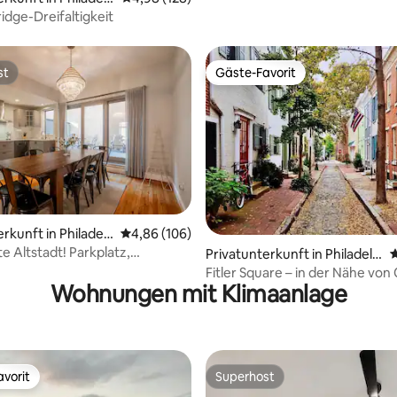
idge-Dreifaltigkeit
st
Gäste-Favorit
st
Gäste-Favorit
rkunft in Philadel
Durchschnittliche Bewertung: 4,86 von 5, 1
4,86 (106)
 Altstadt! Parkplatz,
rtung: 4,92 von 5, 240 Bewertungen
Privatunterkunft in Philadelp
D
sse und Terrasse!
hia
Fitler Square – in der Nähe vo
Wohnungen mit Klimaanlage
UPenn!
vorit
Superhost
vorit
Superhost