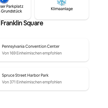
Attraktionen entfernt, die Philly zu
ser Parkplatz
Unterkunft
bieten hat. Es ist eine wunderbare
Klimaanlage
 Grundstück
Unterkunft für reisende
d nur
Geschäftspartner, die Platz,
 den
Franklin Square
Familienausflüge und intime
Gruppentreffen wünschen.
Pennsylvania Convention Center
Von 169 Einheimischen empfohlen
Spruce Street Harbor Park
Von 371 Einheimischen empfohlen