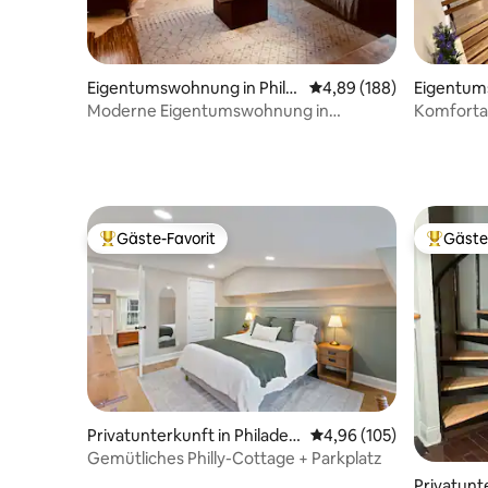
Eigentumswohnung in Phila
Durchschnittliche Bewe
4,89 (188)
Eigentum
delphia
elphia
Moderne Eigentumswohnung in
Komfortab
trendiger Nachbarschaft
Stadtblic
Gäste-Favorit
Gäste
Beliebter Gäste-Favorit.
Beliebte
Privatunterkunft in Philadelp
Durchschnittliche Bewe
4,96 (105)
hia
Gemütliches Philly-Cottage + Parkplatz
Privatunte