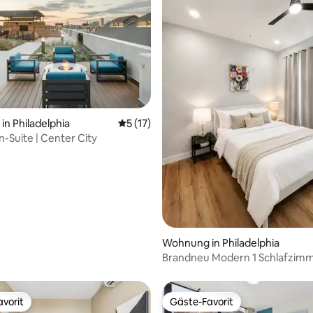
Bewertung: 5 von 5, 24 Bewertungen
n Philadelphia
Durchschnittliche Bewertung: 5 von 5, 
5 (17)
n-Suite | Center City
Wohnung in Philadelphia
Brandneu Modern 1 Schlafzimm
City Philadelphia
vorit
Gäste-Favorit
vorit
Gäste-Favorit