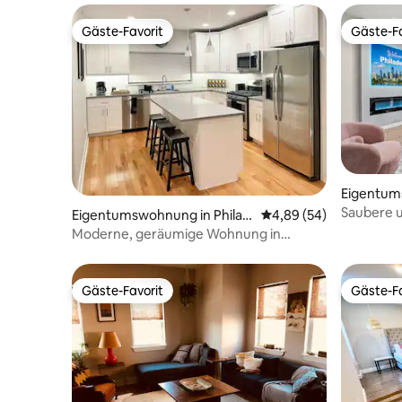
Gäste-Favorit
Gäste-Fa
Gäste-Favorit
Gäste-Fa
Eigentum
delphia
Saubere 
Eigentumswohnung in Philad
Durchschnittliche Bew
4,89 (54)
Schlafzim
elphia
Moderne, geräumige Wohnung in
und des F
Fishtown
Gäste-Favorit
Gäste-Fa
Gäste-Favorit
Gäste-Fa