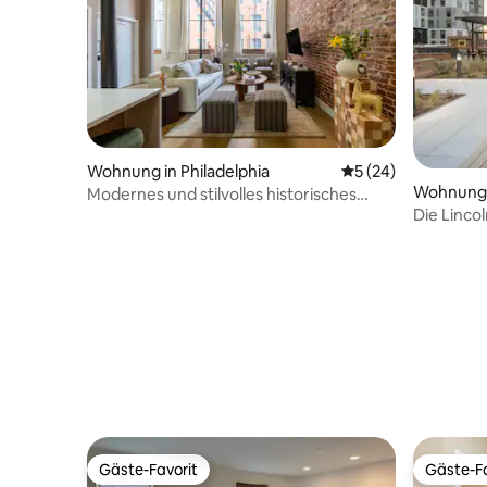
Wohnung in Philadelphia
Durchschnittliche 
5 (24)
Wohnung i
Modernes und stilvolles historisches
Die Lincol
Brownstone-Haus – Schlafplätze für
10 Personen
Gäste-Favorit
Gäste-Fa
Gäste-Favorit
Gäste-Fa