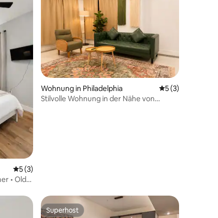
17 Bewertungen
Wohnung in Philadelphia
Durchschnittlich
5 (3)
Stilvolle Wohnung in der Nähe von
Center City mit kostenlosen Parkplätzen
Durchschnittliche Bewertung: 5 von 5, 3 Bewertungen
5 (3)
er • Old
Superhost
Superhost