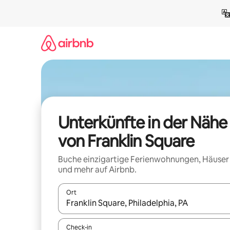
Zu
Inhalten
springen
Unterkünfte in der Nähe
von Franklin Square
Buche einzigartige Ferienwohnungen, Häuser
und mehr auf Airbnb.
Ort
Wenn Ergebnisse verfügbar sind, navigiere mit d
Check-in