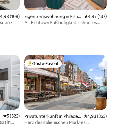
urchschnittliche Bewertung: 4,98 von 5, 108 Bewertungen
4,98 (108)
Eigentumswohnung in Fisht
Durchschnittliche Bew
4,97 (137)
own, Philadelphia
useen •
A+ Fishtown Fußläufigkeit, schnelles
31 Bewertungen
WLAN, geräumig!
Gäste-Favorit
Beliebter Gäste-Favorit.
a
Durchschnittliche Bewertung: 5 von 5, 322 Bewertungen
5 (322)
Privatunterkunft in Philadelp
Durchschnittliche Bew
4,93 (353)
hia
us in
Herz des italienischen Marktes
l
2 Schlafzimmer/1 Badezimmer
28 Bewertungen