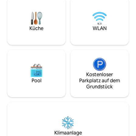
einen Kurzurlaub 
schönen Felsenpool. Sehr privat. 2
eine Hochzeit in d
weitere günstigere Einheiten auf dem
gleich die Straße 
Grundstück sind separat aufgeführt:
3 Ferienhäuser, W
THE ZULU HUT und DIDDLY SQUAT. Alle
und The Old Barn. 
bieten einen atemberaubenden Blick
Küche
WLAN
Winter 2026 – Der 
auf die Berge, sind komfortabel und
komplett für die Selbstversorgung
ausgestattet.
Kostenloser
Pool
Parkplatz auf dem
Grundstück
Klimaanlage