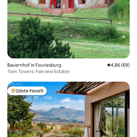
Bauernhof in Fouriesburg
Durchschnittl
4,86 (69)
Twin Towers: Fairview Estates
Gäste-Favorit
Beliebter Gäste-Favorit.