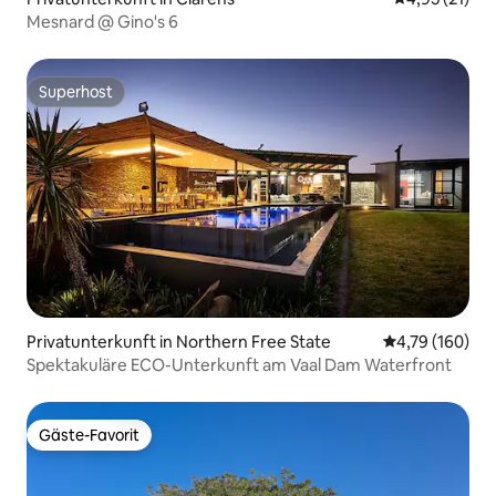
Mesnard @ Gino's 6
Superhost
Superhost
Privatunterkunft in Northern Free State
Durchschnittl
4,79 (160)
Spektakuläre ECO-Unterkunft am Vaal Dam Waterfront
Gäste-Favorit
Gäste-Favorit