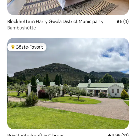
Blockhütte in Harry Gwala District Municipality
Durchsch
5 (4)
Bambushütte
Gäste-Favorit
Beliebter Gäste-Favorit.
Privatunterkunft in Clarens
Durchschnitt
4,95 (21)