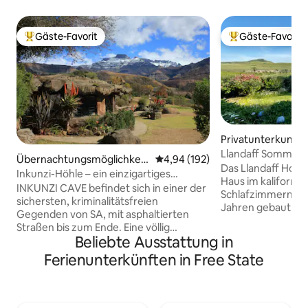
Gäste-Favorit
Gäste-Favorit
Beliebter Gäste-Favorit.
Beliebter Gäste-F
Privatunterkunft 
nen
Llandaff Sommer
Übernachtungsmöglichkeit
Durchschnittliche Bewertung: 4
4,94 (192)
Das Llandaff Hous
in Winterton
Inkunzi-Höhle – ein einzigartiges
Haus im kalifornisc
afrikanisches Erlebnis.
INKUNZI CAVE befindet sich in einer der
Schlafzimmern, da
sichersten, kriminalitätsfreien
Jahren gebaut wu
Gegenden von SA, mit asphaltierten
Böschung gelegen 
Straßen bis zum Ende. Eine völlig
Aussicht. Entspan
Beliebte Ausstattung in
einzigartige, vom Eigentümer gebaute
dem massiven Kam
Einheit mit einem Buschmann-Thema. 1
Ferienunterkünften in Free State
hinaus und erkun
Schlafzimmer nur mit einem
Beginne deinen Ur
Doppelbett. Einzelbett in der Lounge.
Weg zur Küste ode
Ein erstaunliches „Felsenbad“ und eine
halbem Weg von J
separate Dusche. Mit Blick auf einen