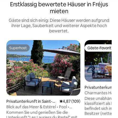
Erstklassig bewertete Häuser in Fréjus
mieten
Gäste sind sich einig: Diese Häuser werden aufgrund
ihrer Lage, Sauberkeit und weiterer Aspekte hoch
bewertet.
Superhost
Gäste-Favorit
Superhost
Gäste-Favorit
Privatunterkunft i
phaël
Charmantes Haus 
Meer entfernt.
Diese unabhängig
Privatunterkunft in Saint-Ra
Durchschnittliche Bewertung: 4
4,87 (109)
klassifiziert als M
phaël
Blick auf das Meer & Estérel • Pool •
befindet sich im 
Strand zu Fuß erreichbar
Kommen Sie und genießen Sie die
Besitzer (nettes 
Unterkunft "Les Lauriers du Rastel" mit