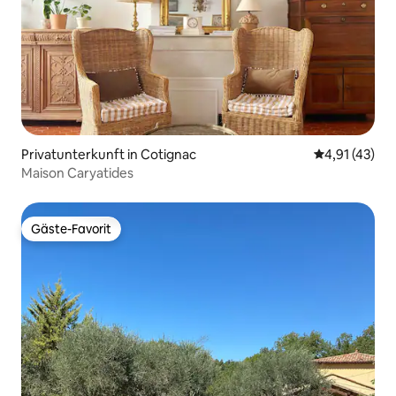
Privatunterkunft in Cotignac
Durchschnitt
4,91 (43)
Maison Caryatides
Gäste-Favorit
Gäste-Favorit