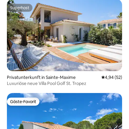
Superhost
Superhost
Privatunterkunft in Sainte-Maxime
Durchschnittl
4,94 (52)
Luxuriöse neue Villa Pool Golf St. Tropez
Gäste-Favorit
Gäste-Favorit