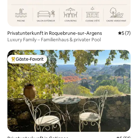
Privatunterkunft in Roquebrune-sur-Argens
Durchsch
5 (7)
Luxury Family – Familienhaus & privater Pool
Gäste-Favorit
Beliebter Gäste-Favorit.