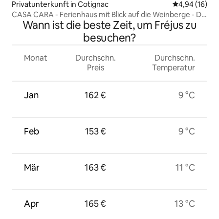
Privatunterkunft in Cotignac
Durchschnitt
4,94 (16)
CASA CARA - Ferienhaus mit Blick auf die Weinberge - Die
Wann ist die beste Zeit, um Fréjus zu
Terrasse
besuchen?
Monat
Durchschn.
Durchschn.
Preis
Temperatur
Jan
162 €
9 °C
Feb
153 €
9 °C
Mär
163 €
11 °C
Apr
165 €
13 °C