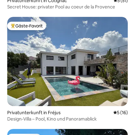
Privatunterkunft in Cotignac
Durchschn
5 (51)
Secret House: privater Pool au coeur de la Provence
Gäste-Favorit
Beliebter Gäste-Favorit.
Privatunterkunft in Fréjus
Durchschn
5 (16)
Design-Villa – Pool, Kino und Panoramablick