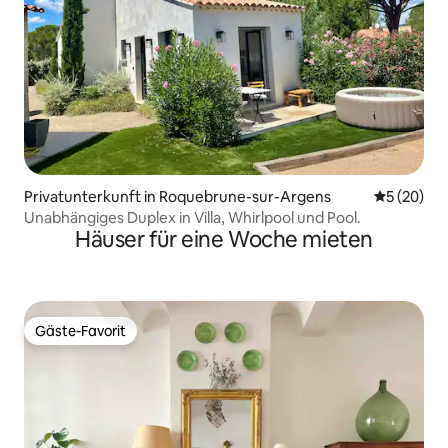
Privatunterkunft in Roquebrune-sur-Argens
Durchschni
5 (20)
Unabhängiges Duplex in Villa, Whirlpool und Pool.
Häuser für eine Woche mieten
Gäste-Favorit
Gäste-Favorit