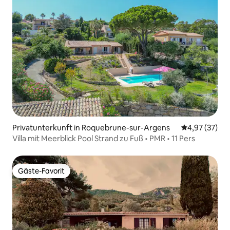
Privatunterkunft in Roquebrune-sur-Argens
Durchschnitt
4,97 (37)
Villa mit Meerblick Pool Strand zu Fuß • PMR • 11 Pers
Gäste-Favorit
Gäste-Favorit