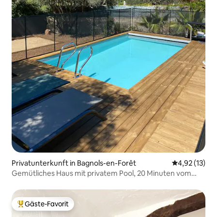
Privatunterkunft in Bagnols-en-Forêt
Durchschnitt
4,92 (13)
Gemütliches Haus mit privatem Pool, 20 Minuten vom
Meer entfernt
Gäste-Favorit
Beliebter Gäste-Favorit.