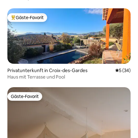
Gäste-Favorit
Beliebter Gäste-Favorit.
Privatunterkunft in Croix-des-Gardes
Durchschni
5 (34)
Haus mit Terrasse und Pool
Gäste-Favorit
Gäste-Favorit