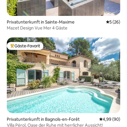
Privatunterkunft in Sainte-Maxime
Durchschni
5 (26)
Mazet Design Vue Mer 4 Gäste
Gäste-Favorit
Beliebter Gäste-Favorit.
Privatunterkunft in Bagnols-en-Forêt
Durchschnittl
4,99 (90)
Villa Pérol, Oase der Ruhe mit herrlicher Aussicht!