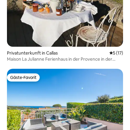
Privatunterkunft in Callas
Durchschn
5 (17)
Maison La Julianne Ferienhaus in der Provence in der
Nähe des Verdon
Gäste-Favorit
Gäste-Favorit