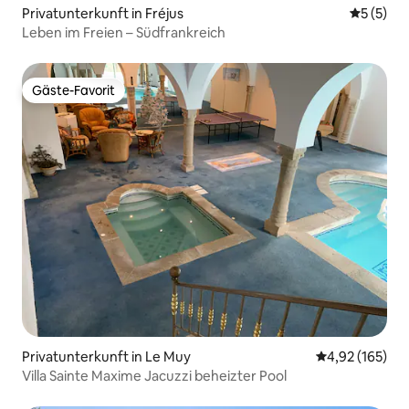
Privatunterkunft in Fréjus
Durchsch
5 (5)
Leben im Freien – Südfrankreich
Gäste-Favorit
Gäste-Favorit
Privatunterkunft in Le Muy
Durchschnittl
4,92 (165)
Villa Sainte Maxime Jacuzzi beheizter Pool