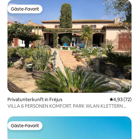
Gäste-Favorit
Gäste-Favorit
Privatunterkunft in Fréjus
Durchschnitt
4,93 (72)
VILLA 6 PERSONEN KOMFORT. PARK WLAN KLETTERN
STRAND 1,5 KM
Gäste-Favorit
Gäste-Favorit