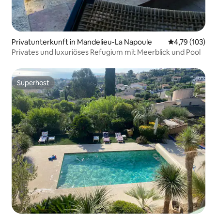
Privatunterkunft in Mandelieu-La Napoule
Durchschnittl
4,79 (103)
Privates und luxuriöses Refugium mit Meerblick und Pool
Superhost
Superhost