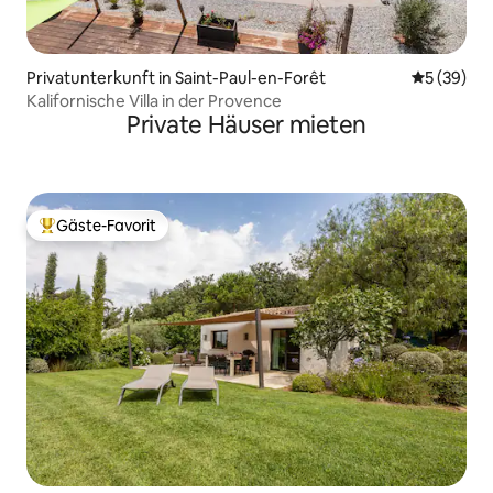
Privatunterkunft in Saint-Paul-en-Forêt
Durchschni
5 (39)
Kalifornische Villa in der Provence
Private Häuser mieten
Gäste-Favorit
Beliebter Gäste-Favorit.