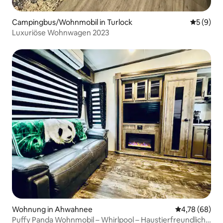
Campingbus/Wohnmobil in Turlock
Durchschn
5 (9)
Luxuriöse Wohnwagen 2023
Wohnung in Ahwahnee
Durchschnittl
4,78 (68)
Puffy Panda Wohnmobil – Whirlpool – Haustierfreundlich –