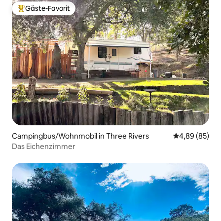
Gäste-Favorit
Beliebter Gäste-Favorit.
Campingbus/Wohnmobil in Three Rivers
Durchschnittl
4,89 (85)
Das Eichenzimmer