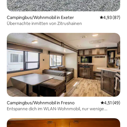
Campingbus/Wohnmobil in Exeter
Durchschnittl
4,93 (87)
Übernachte inmitten von Zitrushainen
Campingbus/Wohnmobil in Fresno
Durchschnitt
4,51 (49)
Entspanne dich im WLAN-Wohnmobil, nur wenige
Minuten von lokalen Parks entfernt