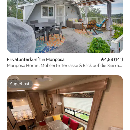
Privatunterkunft in Mariposa
Durchschnittl
4,88 (141)
Mariposa Home: Möblierte Terrasse & Blick auf die Sierra-
Berge
Superhost
Superhost