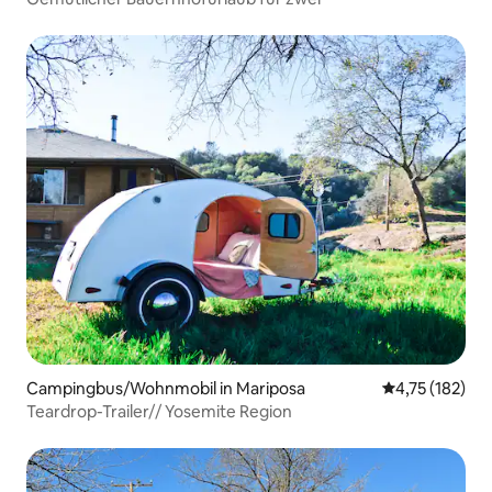
Campingbus/Wohnmobil in Mariposa
Durchschnittl
4,75 (182)
Teardrop-Trailer// Yosemite Region