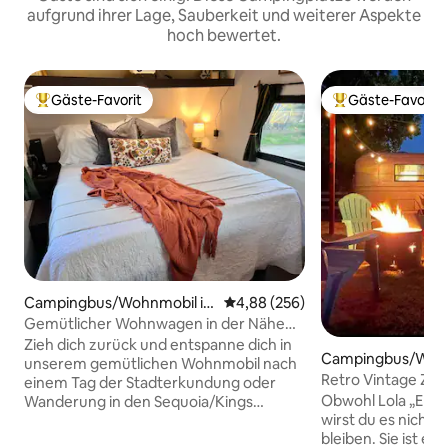
aufgrund ihrer Lage, Sauberkeit und weiterer Aspekte
hoch bewertet.
Gäste-Favorit
Gäste-Favorit
Beliebter Gäste-Favorit.
Beliebter Gäste-F
Campingbus/Wohnmobil in
Durchschnittliche Bewertung: 4
4,88 (256)
Exeter
Gemütlicher Wohnwagen in der Nähe
von Sequoia/Kings Nt'l Park – 3
Zieh dich zurück und entspanne dich in
Campingbus/Wohn
Schlafplätze
unserem gemütlichen Wohnmobil nach
Clovis
Retro Vintage Zin
einem Tag der Stadterkundung oder
Obwohl Lola „Ents
Wanderung in den Sequoia/Kings
wirst du es nicht b
Canyon Nationalparks. Du wirst ein voll
bleiben. Sie ist ein 1971 28' Avion
ausgestattetes Wohnmobil mit einem