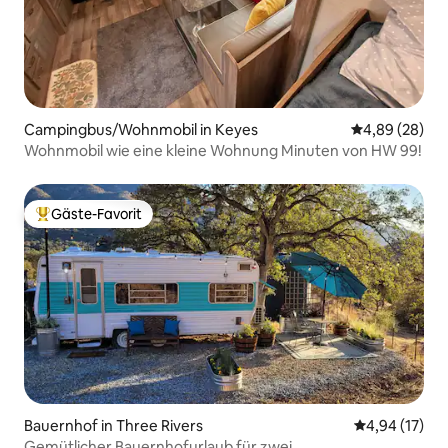
Campingbus/Wohnmobil in Keyes
Durchschnittl
4,89 (28)
Wohnmobil wie eine kleine Wohnung Minuten von HW 99!
Gäste-Favorit
Beliebter Gäste-Favorit.
Bauernhof in Three Rivers
Durchschnitt
4,94 (17)
Gemütlicher Bauernhofurlaub für zwei