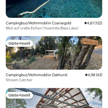
Campingbus/Wohnmobil in Coarsegold
Durchschnittl
4,61 (122)
Blick auf uralte Eichen (Yosemite/Bass Lake)
Gäste-Favorit
Gäste-Favorit
Campingbus/Wohnmobil in Oakhurst
Durchschnittl
4,98 (43)
Stream Catcher
Gäste-Favorit
Gäste-Favorit