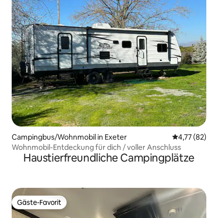
Campingbus/Wohnmobil in Exeter
Durchschnitt
4,77 (82)
Wohnmobil-Entdeckung für dich / voller Anschluss
Haustierfreundliche Campingplätze
Gäste-Favorit
Gäste-Favorit