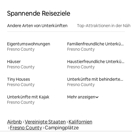
Spannende Reiseziele
Andere Arten von Unterkünften
Top-Attraktionen in der Näh
Eigentumswohnungen
Familienfreundliche Unterkünfte
Fresno County
Fresno County
Häuser
Haustierfreundliche Unterkünfte
Fresno County
Fresno County
Tiny Houses
Unterkünfte mit behindertengerechtem WC
Fresno County
Fresno County
Unterkünfte mit Kajak
Mehr anzeigen
Fresno County
Airbnb
Vereinigte Staaten
Kalifornien
Fresno County
Campingplätze