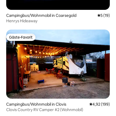
Campingbus/Wohnmobil in Coarsegold
Durchschn
5 (19)
Henrys Hideaway
Gäste-Favorit
Gäste-Favorit
Campingbus/Wohnmobil in Clovis
Durchschnittli
4,92 (199)
Clovis Country RV Camper #2 (Wohnmobil)