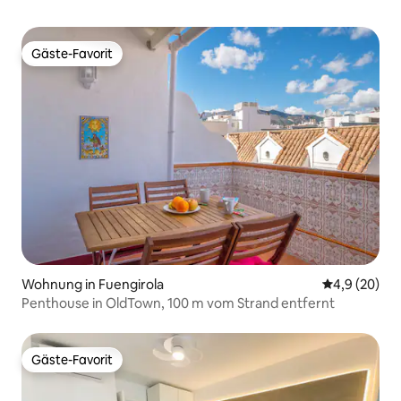
Gäste-Favorit
Gäste-Favorit
Wohnung in Fuengirola
Durchschnitt
4,9 (20)
Penthouse in OldTown, 100 m vom Strand entfernt
Gäste-Favorit
Gäste-Favorit