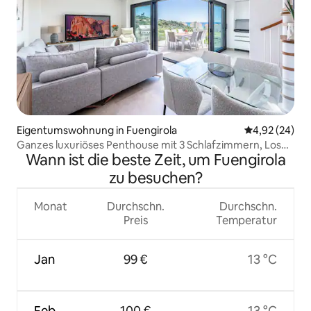
Eigentumswohnung in Fuengirola
Durchschnittl
4,92 (24)
Ganzes luxuriöses Penthouse mit 3 Schlafzimmern, Los
Wann ist die beste Zeit, um Fuengirola
Pacos
zu besuchen?
Monat
Durchschn.
Durchschn.
Preis
Temperatur
Jan
99 €
13 °C
Feb
100 €
13 °C