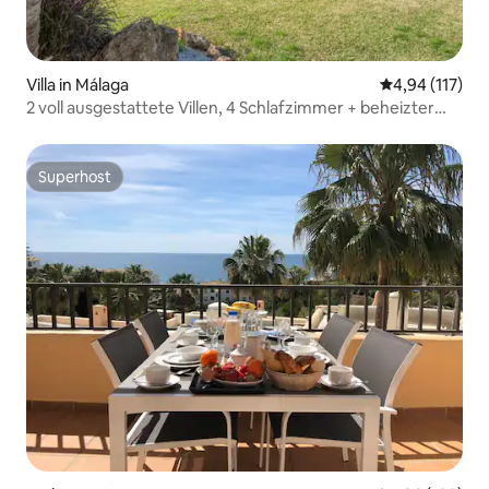
Villa in Málaga
Durchschnittl
4,94 (117)
2 voll ausgestattete Villen, 4 Schlafzimmer + beheizter
Pool + Spa
Superhost
Superhost