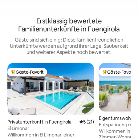
Erstklassig bewertete
Familienunterkünfte in Fuengirola
Gäste sind sich einig: Diese familienfreundlichen
Unterkünfte werden aufgrund ihrer Lage, Sauberkeit
und weiterer Aspekte hoch bewertet.
Gäste-Favorit
Gäste-Favorit
Beliebter Gäste-Favorit.
Beliebter Gäste-F
Eigentumswohnung
Privatunterkunft in Fuengirola
Durchschnittliche Bewertun
5 (21)
Entspannung mit St
El Limonar
Higuerón Apartm
Willkommen in die
Willkommen in El Limonar, einer
Zimmer-Wohnung i