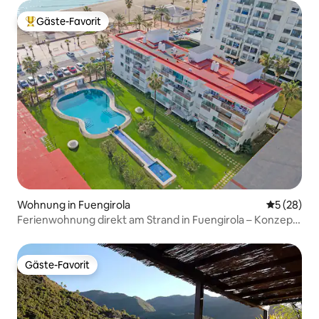
Gäste-Favorit
Beliebter Gäste-Favorit.
Wohnung in Fuengirola
Durchschni
5 (28)
Ferienwohnung direkt am Strand in Fuengirola – Konzept
für Kinder
Gäste-Favorit
Gäste-Favorit