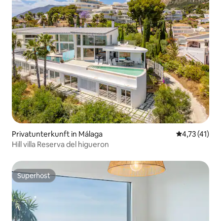
Privatunterkunft in Málaga
Durchschnitt
4,73 (41)
Hill villa Reserva del higueron
Superhost
Superhost