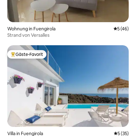
Wohnung in Fuengirola
Durchschni
5 (46)
Strand von Versalles
Gäste-Favorit
Beliebter Gäste-Favorit.
Villa in Fuengirola
Durchschn
5 (35)