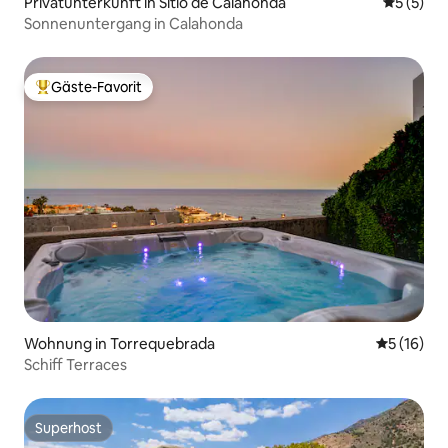
Privatunterkunft in Sitio de Calahonda
Durchsch
5 (5)
Sonnenuntergang in Calahonda
Gäste-Favorit
Beliebter Gäste-Favorit.
Wohnung in Torrequebrada
Durchschn
5 (16)
Schiff Terraces
Superhost
Superhost