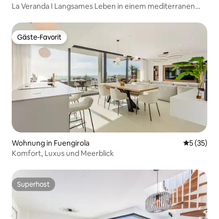
La Veranda I Langsames Leben in einem mediterranen
Refugium
Gäste-Favorit
Gäste-Favorit
Wohnung in Fuengirola
Durchschn
5 (35)
Komfort, Luxus und Meerblick
Superhost
Superhost