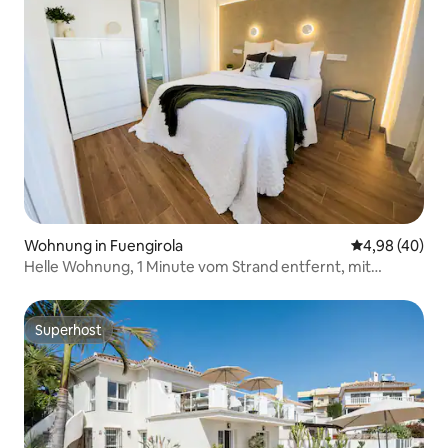
Wohnung in Fuengirola
Durchschnittl
4,98 (40)
Helle Wohnung, 1 Minute vom Strand entfernt, mit
Parkplatz
Superhost
Superhost