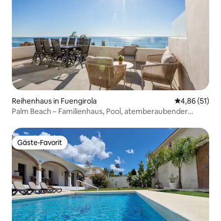
Reihenhaus in Fuengirola
Durchschnitt
4,86 (51)
Palm Beach – Familienhaus, Pool, atemberaubender
Meerblick
Gäste-Favorit
Gäste-Favorit