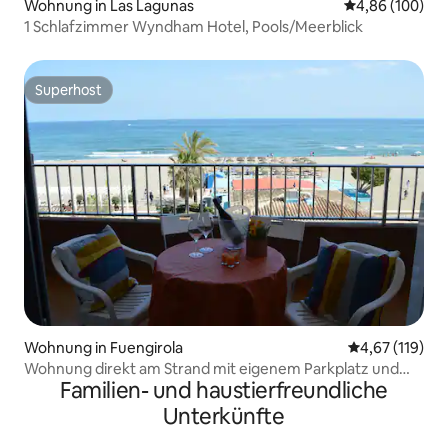
Wohnung in Las Lagunas
Durchschnittli
4,86 (100)
1 Schlafzimmer Wyndham Hotel, Pools/Meerblick
Superhost
Superhost
Wohnung in Fuengirola
Durchschnittl
4,67 (119)
Wohnung direkt am Strand mit eigenem Parkplatz und
Familien- und haustierfreundliche
Pool
Unterkünfte