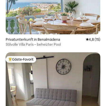
Privatunterkunft in Benalmádena
Durchschnit
4,8 (15)
Stilvolle Villa París – beheizter Pool
Gäste-Favorit
Beliebter Gäste-Favorit.