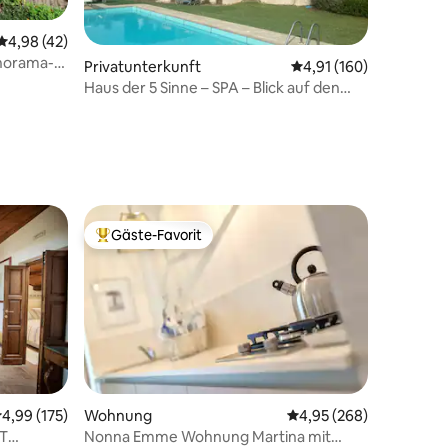
Durchschnittliche Bewertung: 4,98 von 5, 42 Bewertungen
4,98 (42)
norama-
Privatunterkunft
Durchschnittliche Bew
4,91 (160)
Haus der 5 Sinne – SPA – Blick auf den
59 Bewertungen
Trasimenischen See
Gäste-Favorit
Beliebter Gäste-Favorit.
urchschnittliche Bewertung: 4,99 von 5, 175 Bewertungen
4,99 (175)
Wohnung
Durchschnittliche Bew
4,95 (268)
IT
Nonna Emme Wohnung Martina mit
 7 Bewertungen