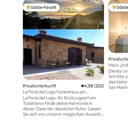
Gäste-Favorit
Gäste
Beliebter Gäste-Favorit.
Beliebte
Privatunt
Haus „Ind
historisc
Dieses un
Schritte 
das histo
Privatunterkunft
Durchschnittliche Bewe
4,98 (202)
San Marin
La Perla del Lago Ferienhaus am
für dieje
Trasimenischen See
La Perla del Lago: Ihr Rückzugsort am
Privatsph
Trasimeno ​Finde deine Harmonie in
atemberau
dieser Oase der absoluten Ruhe. Lassen
umliegen
Sie sich von unserer magischen Aussicht
modern un
und den Sonnenuntergängen
perfekt fü
verzaubern, die der See jeden Abend
Gruppen, 