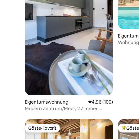
Eigentu
Wohnung m
Eigentumswohnung
Durchschnittliche Bewe
4,96 (100)
Modern Zentrum/Meer, 2 Zimmer,
Klimaanlage
Gäste-Favorit
Gäste
Gäste-Favorit
Beliebte