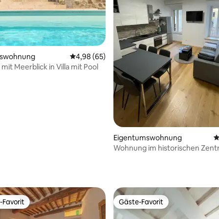
mswohnung
Durchschnittliche Bewertung: 4,98 von 5, 
4,98 (65)
it Meerblick in Villa mit Pool
Eigentumswohnung
D
Wohnung im historischen Zent
Perugia
rtung: 4,96 von 5, 100 Bewertungen
-Favorit
Gäste-Favorit
r Gäste-Favorit.
Gäste-Favorit