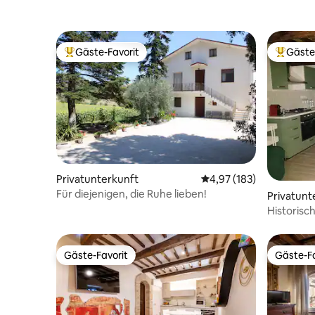
Gäste-Favorit
Gäste
Beliebter Gäste-Favorit.
Beliebte
Privatunterkunft
Durchschnittliche Bewe
4,97 (183)
Für diejenigen, die Ruhe lieben!
Privatunt
Historisc
unabhäng
Gäste-Favorit
Gäste-Fa
Gäste-Favorit
Gäste-Fa