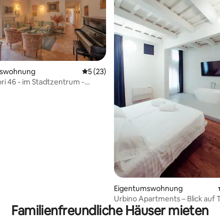
rtung: 4,95 von 5, 124 Bewertungen
mswohnung
Durchschnittliche Bewertung: 5 von 5, 
5 (23)
ori 46 - im Stadtzentrum -
o
Eigentumswohnung
Urbino Apartments – Blick auf T
Familienfreundliche Häuser mieten