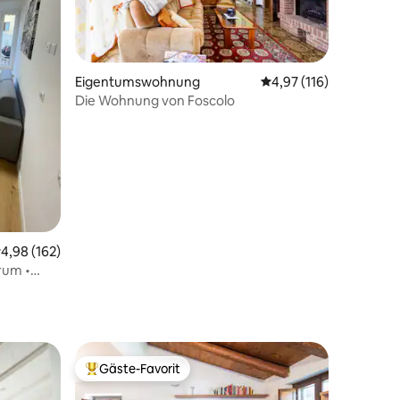
Eigentumswohnung
Durchschnittliche Bew
4,97 (116)
Die Wohnung von Foscolo
65 Bewertungen
urchschnittliche Bewertung: 4,98 von 5, 162 Bewertungen
4,98 (162)
rum •
Gäste-Favorit
Beliebter Gäste-Favorit.