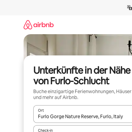
Zu
Inhalten
springen
Unterkünfte in der Nähe
von Furlo-Schlucht
Buche einzigartige Ferienwohnungen, Häuser
und mehr auf Airbnb.
Ort
Wenn Ergebnisse verfügbar sind, navigiere mit d
Check-in