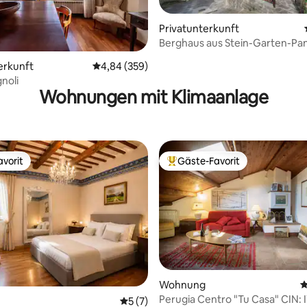
Privatunterkunft
Berghaus aus Stein-Garten-Pa
Whirlpool
rtung: 4,89 von 5, 997 Bewertungen
erkunft
Durchschnittliche Bewertung: 4,84 von 5, 3
4,84 (359)
noli
Wohnungen mit Klimaanlage
vorit
Gäste-Favorit
vorit
Beliebter Gäste-Favorit.
ertung: 4,94 von 5, 48 Bewertungen
Wohnung
D
Perugia Centro "Tu Casa" CIN: 
Durchschnittliche Bewertung: 5 von 5,
5 (7)