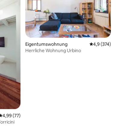
23 Bewertungen
Eigentumswohnung
Durchschnittliche Be
4,9 (374)
Herrliche Wohnung Urbino
Durchschnittliche Bewertung: 4,99 von 5, 77 Bewertungen
4,99 (77)
orricini