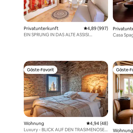
Privatunterkunft
Durchschnittliche Bewe
4,89 (997)
Privatunt
EIN SPRUNG IN DAS ALTE ASSISI
Casa Spag
PERFETTA LETIZIA HOME
Gäste-Favorit
Gäste-Fa
Gäste-Favorit
Gäste-Fa
Wohnung
Durchschnittliche Bew
4,94 (48)
Luxury - BLICK AUF DEN TRASIMENOSEE
Wohnung