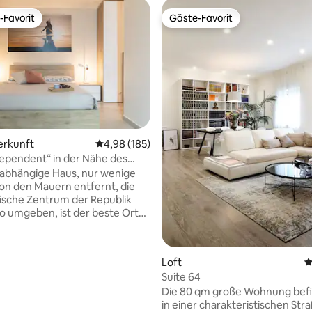
-Favorit
Gäste-Favorit
r Gäste-Favorit.
Gäste-Favorit
erkunft
Durchschnittliche Bewertung: 4,98 von 5, 1
4,98 (185)
ependent“ in der Nähe des
hen Zentrums
abhängige Haus, nur wenige
von den Mauern entfernt, die
rische Zentrum der Republik
rtung: 4,98 von 5, 202 Bewertungen
o umgeben, ist der beste Ort
nigen, die Entspannung,
äre und einen
benden Blick auf die
Loft
D
den Berge suchen. Das Haus,
Suite 64
d mit Liebe zum Detail, ist
Die 80 qm große Wohnung befi
r Familien, Paare oder kleine
in einer charakteristischen Str
die ein unvergessliches