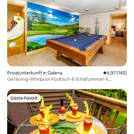
Privatunterkunft in Galena
Durchschnittli
4,97 (140)
Geräumig-Whirlpool-Pooltisch-6 Schlafzimmer-6
Badezimmer
Gäste-Favorit
Gäste-Favorit