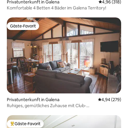
Privatunterkunft in Galena
Durchschnittli
4,96 (318)
Komfortable 4 Betten 4 Bäder im Galena Territory!
Gäste-Favorit
Gäste-Favorit
Privatunterkunft in Galena
Durchschnittli
4,94 (279)
Ruhiges, gemütliches Zuhause mit Club-
Annehmlichkeiten in Galena.
Gäste-Favorit
Beliebter Gäste-Favorit.