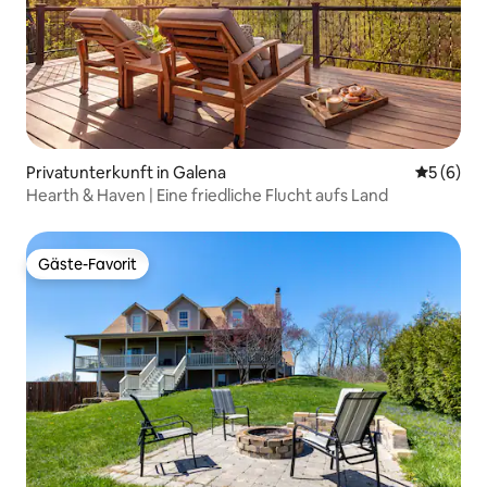
Privatunterkunft in Galena
Durchschn
5 (6)
Hearth & Haven | Eine friedliche Flucht aufs Land
Gäste-Favorit
Gäste-Favorit