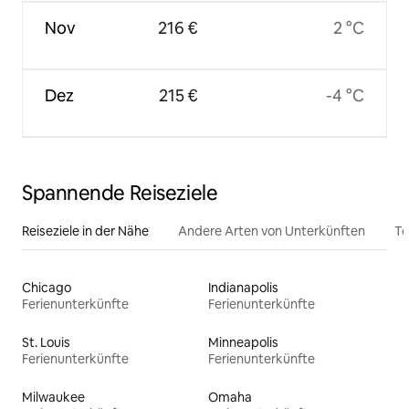
Nov
216 €
2 °C
Dez
215 €
-4 °C
Spannende Reiseziele
Reiseziele in der Nähe
Andere Arten von Unterkünften
To
Chicago
Indianapolis
Ferienunterkünfte
Ferienunterkünfte
St. Louis
Minneapolis
Ferienunterkünfte
Ferienunterkünfte
Milwaukee
Omaha