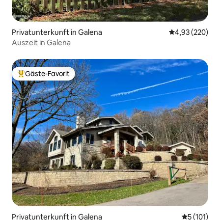
Privatunterkunft in Galena
Durchschnittli
4,93 (220)
Auszeit in Galena
Gäste-Favorit
Beliebter Gäste-Favorit.
Privatunterkunft in Galena
Durchschni
5 (101)