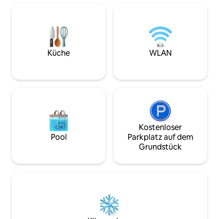
vorhanden) und mehr ausgestattet! Es
der voll ausgesta
gibt eine Waschmaschine/Trockner mit
genieße die Schau
Waschmittel für deinen persönlichen
Veranda. Halte Au
Gebrauch. Machen Sie sich keine Sorgen
historischen Über
um das Waschen der Bettwäsche und
HINWEIS: Es gibt 
Handtücher. Das ist mein Job :) Genieße
Küche
WLAN
Eingang der seitli
High-Speed-WLAN, Gesellschaftsspiele,
Stereoanlage und Streaming-
fähiger/intelligenter 55-Zoll-Fernseher.
Kostenloser
Pool
Parkplatz auf dem
Grundstück