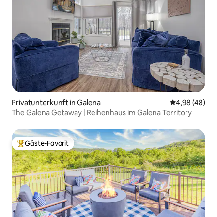
Privatunterkunft in Galena
Durchschnittl
4,98 (48)
The Galena Getaway | Reihenhaus im Galena Territory
Gäste-Favorit
Beliebter Gäste-Favorit.