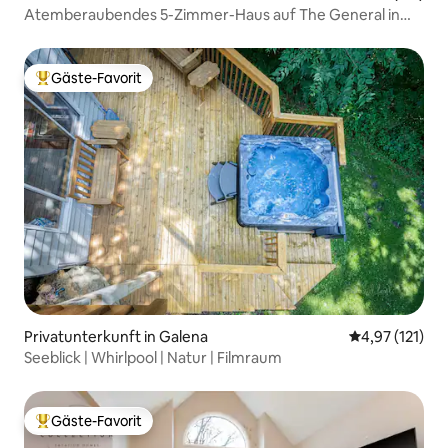
Atemberaubendes 5-Zimmer-Haus auf The General in
Galena Terr!
Gäste-Favorit
Beliebter Gäste-Favorit.
Privatunterkunft in Galena
Durchschnittl
4,97 (121)
Seeblick | Whirlpool | Natur | Filmraum
Gäste-Favorit
Beliebter Gäste-Favorit.