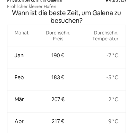
Privatunterkunft in Galena
Durchschnitt
4,85 (13)
Fröhlicher kleiner Hafen
Wann ist die beste Zeit, um Galena zu
besuchen?
Monat
Durchschn.
Durchschn.
Preis
Temperatur
Jan
190 €
-7 °C
Feb
183 €
-5 °C
Mär
207 €
2 °C
Apr
217 €
9 °C