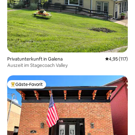
Privatunterkunft in Galena
Durchschnittl
4,95 (117)
Auszeit im Stagecoach Valley
Gäste-Favorit
Beliebter Gäste-Favorit.