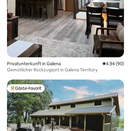
Privatunterkunft in Galena
Durchschnittl
4,94 (90)
Gemütlicher Rückzugsort in Galena Territory
Gäste-Favorit
Beliebter Gäste-Favorit.