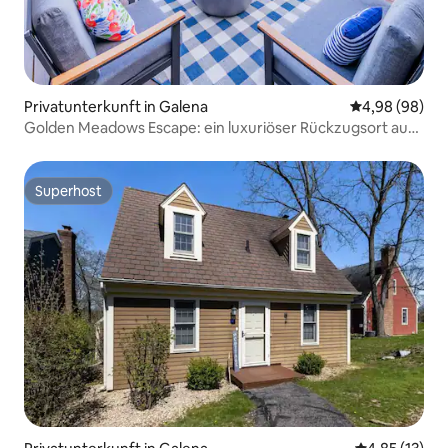
Privatunterkunft in Galena
Durchschnittl
4,98 (98)
Golden Meadows Escape: ein luxuriöser Rückzugsort auf
dem Land
Superhost
Superhost