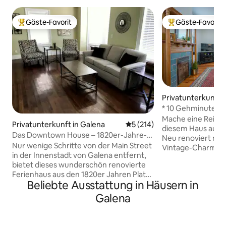
Gäste-Favorit
Gäste-Favorit
Beliebter Gäste-Favorit.
Beliebter Gäste-F
Privatunterkunft 
* 10 Gehminuten v
entfernt*Gut aus
Mache eine Reise i
Privatunterkunft in Galena
Durchschnittliche Bewertung
5 (214)
diesem Haus aus d
Das Downtown House – 1820er-Jahre-
Neu renoviert mit 
Haus, wenige Schritte von der Main
Nur wenige Schritte von der Main Street
Vintage-Charme z
Street entfernt
in der Innenstadt von Galena entfernt,
dieses Haus direkt
bietet dieses wunderschön renovierte
historischen Charakter. Genie
Ferienhaus aus den 1820er Jahren Platz
Morgenkaffee auf
Beliebte Ausstattung in Häusern in
für bis zu 7 Personen. Es gibt 1
Hollywoodschaukel
reservierten Parkplatz. Die Küche ist
Veranda. Mache d
Galena
komplett mit Töpfen & Pfannen,
Fußweg zur Main 
Geschirr, Toaster, Standard-
und Mittagessen. Entspanne dich im
Kaffeemaschine (Kaffee/Sahne
lichtdurchflutete