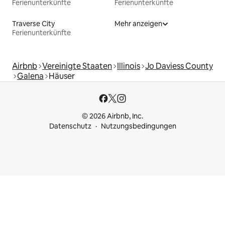
Ferienunterkünfte
Ferienunterkünfte
Traverse City
Mehr anzeigen
Ferienunterkünfte
Airbnb
Vereinigte Staaten
Illinois
Jo Daviess County
Galena
Häuser
© 2026 Airbnb, Inc.
Datenschutz
Nutzungsbedingungen