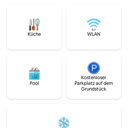
Veranda mit Blick auf den Fluss. Im
wurden. Sie verfüg
Erdgeschoss befinden sich eine Küche
private Terrasse, i
mit einem Essbereich und ein Gäste-WC
einer historisch
mit Zugang zur Terrasse und zur
genießen. Die priv
Veranda. Große Sorgfalt wurde auf die
ermöglicht es Ihne
Beleuchtung und den Komfort gelegt.
zu erkunden und d
ACHTUNG: Wenn du eine einzelne
Design und mode
Küche
WLAN
Nacht buchst, wird ein Aufpreis von 50 €
verbinden. Wir fre
berechnet.
Kostenloser
Pool
Parkplatz auf dem
Grundstück