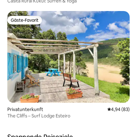
Casita Rural Kukui: Surfen & Yoga
Gäste-Favorit
Gäste-Favorit
Privatunterkunft
Durchschnittl
4,94 (83)
The Cliffs – Surf Lodge Esteiro