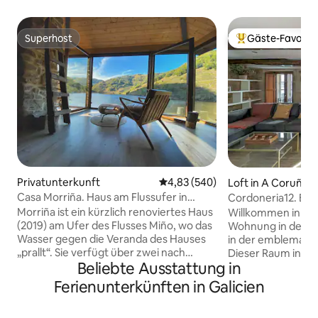
Superhost
Gäste-Favorit
Superhost
Beliebter Gäste-F
Privatunterkunft
Durchschnittliche Bewertung: 4
4,83 (540)
Loft in A Coruña
Casa Morriña. Haus am Flussufer in
Cordoneria12. Bo
Ribeira Sacra
Morriña ist ein kürzlich renoviertes Haus
Willkommen in ein
(2019) am Ufer des Flusses Miño, wo das
Wohnung in der Al
Wasser gegen die Veranda des Hauses
in der emblematis
„prallt“. Sie verfügt über zwei nach
Dieser Raum in e
Beliebte Ausstattung in
außen gerichtete Schlafzimmer, jedes
Jahr 1870 wurde so
mit eigenem Badezimmer, und im
wobei seine Stei
Ferienunterkünften in Galicien
Obergeschoss über ein großes
Holzbalken erhalten
Wohnzimmer mit Kamin und eine
zeitgenössisches D