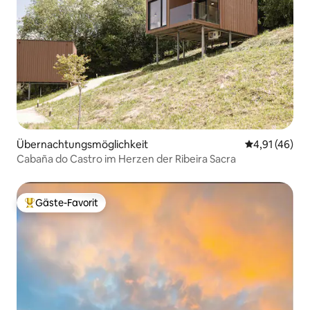
Übernachtungsmöglichkeit
Durchschnitt
4,91 (46)
Cabaña do Castro im Herzen der Ribeira Sacra
Gäste-Favorit
Beliebter Gäste-Favorit.