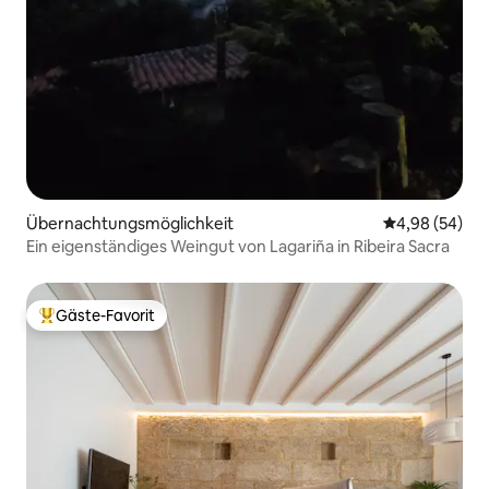
Übernachtungsmöglichkeit
Durchschnittl
4,98 (54)
Ein eigenständiges Weingut von Lagariña in Ribeira Sacra
Gäste-Favorit
Beliebter Gäste-Favorit.