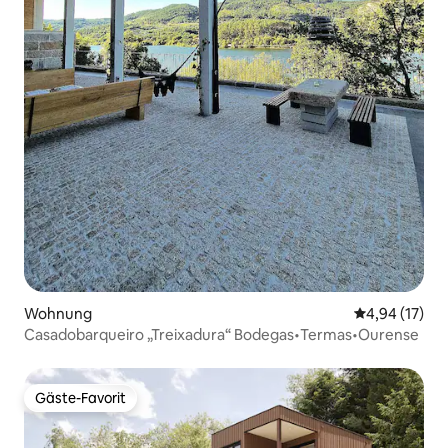
Wohnung
Durchschnitt
4,94 (17)
Casadobarqueiro „Treixadura“ Bodegas•Termas•Ourense
Gäste-Favorit
Gäste-Favorit